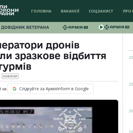
ГОЛОВНА
ВАКАНСІЇ
СОЦЗАХИСТ
ПРО 
ДОВІДНИК ВЕТЕРАНА
ператори дронів
и зразкове відбиття
20
турмів
НОВИНИ
20
Слідкуйте за АрміяInform в Google
1
хв.
20
20