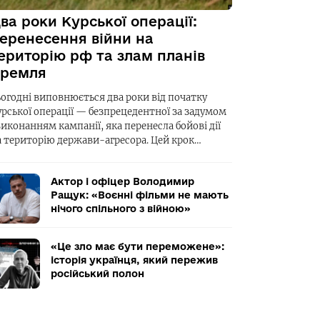
ва роки Курської операції:
еренесення війни на
ериторію рф та злам планів
ремля
ьогодні виповнюється два роки від початку
урської операції — безпрецедентної за задумом
виконанням кампанії, яка перенесла бойові дії
а територію держави-агресора. Цей крок…
Актор і офіцер Володимир
Ращук: «Воєнні фільми не мають
нічого спільного з війною»
«Це зло має бути переможене»:
історія українця, який пережив
російський полон