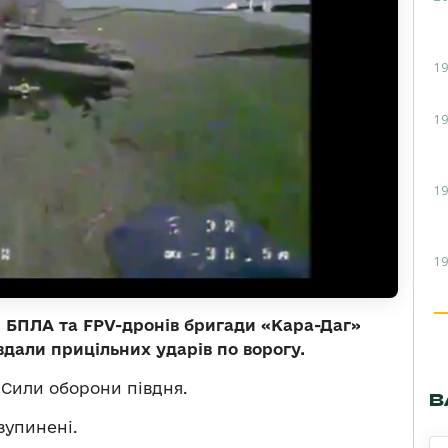
19
19
19
19
 БПЛА та FPV-дронів бригади «Кара-Даг»
вдали прицільних ударів по ворогу.
Сили оборони півдня.
В
зупинені.