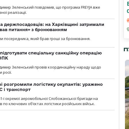
димир Зеленський повідомив, що програма FREYJA вже
ної реалізації.
а держпосадовців: на Харківщині затримали
ував питання» з бронюванням
и посередника, який брав гроші за бронювання.
П
підготувати спеціальну санкційну операцію
 ОПК
димир Зеленський провів координаційну нараду щодо
 росії.
i розгромили логістику окупантів: уражено
С і транспорт
1-ї окремої аеромобільної Слобожанської бригади на
 по ключових об’єктах логістики російських військ.