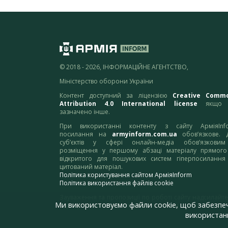
© 2018 - 2026, ІНФОРМАЦІЙНЕ АГЕНТСТВО,
Міністерство оборони України
Контент доступний за ліцензією
Creative Comm
Attribution 4.0 International license
якщо 
зазначено інше.
При використанні контенту з сайту АрміяInf
посилання на
armyinform.com.ua
обов’язкове. 
суб’єктів у сфері онлайн-медіа обов’язкови
розміщення у першому абзаці матеріалу прямого
відкритого для пошукових систем гіперпосилання
цитований матеріал.
Політика користування сайтом АрміяInform
Політика використання файлів cookie
Зауваження та пропозиції по роботі сайту надсилайте
Ми використовуємо файли cookie, щоб забезпе
адресу:
webmaster@armyinform.com.ua
використанн