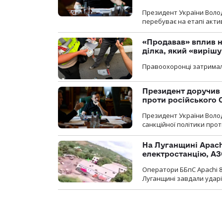
Президент України Воло
перебуває на етапі актив
«Продавав» вплив н
ділка, який «виріш
Правоохоронці затримал
Президент доручив 
проти російського
Президент України Воло
санкційної політики проти
На Луганщині Apach
електростанцію, АЗ
Оператори ББпС Apachi 8
Луганщині завдали ударів