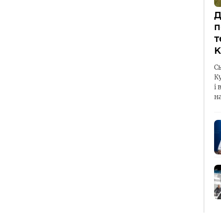
Д
п
т
К
С
К
і 
н