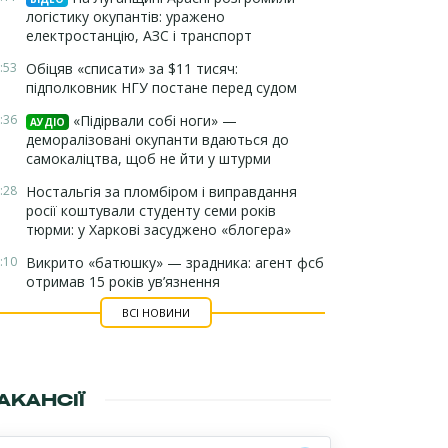
логістику окупантів: уражено
електростанцію, АЗС і транспорт
:53
Обіцяв «списати» за $11 тисяч:
підполковник НГУ постане перед судом
:36
«Підірвали собі ноги» —
АУДІО
деморалізовані окупанти вдаються до
самокаліцтва, щоб не йти у штурми
:28
Ностальгія за пломбіром і виправдання
росії коштували студенту семи років
тюрми: у Харкові засуджено «блогера»
:10
Викрито «батюшку» — зрадника: агент фсб
отримав 15 років ув’язнення
ВСІ НОВИНИ
АКАНСІЇ