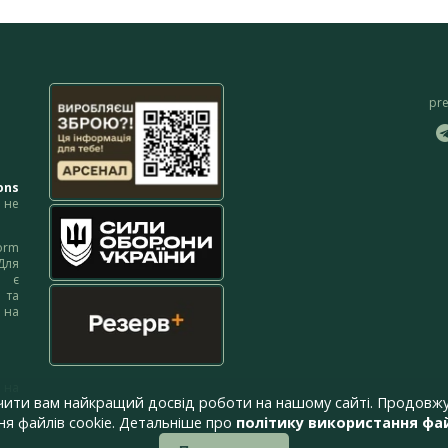
pr
ons
не
orm
Для
м є
 та
 на
 на
чити вам найкращий досвід роботи на нашому сайті. Продовжу
я файлів cookie. Детальніше про
політику використання фай