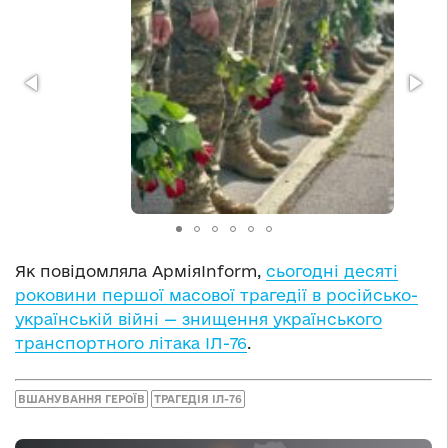
Як повідомляла АрміяInform,
сьогодні десяті
роковини першої масової трагедії в російсько-
українській війні — знищення українського
транспортного літака ІЛ-76
.
ВШАНУВАННЯ ГЕРОЇВ
ТРАГЕДІЯ ІЛ-76