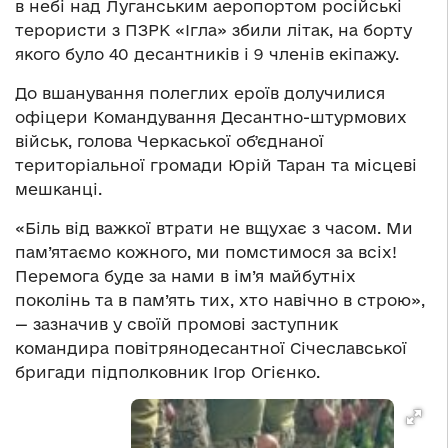
в небі над Луганським аеропортом російські
терористи з ПЗРК «Ігла» збили літак, на борту
якого було 40 десантників і 9 членів екіпажу.
До вшанування полеглих ероїв долучилися
офіцери Командування Десантно-штурмових
військ, голова Черкаської обʼєднаної
територіальної громади Юрій Таран та місцеві
мешканці.
«Біль від важкої втрати не вщухає з часом. Ми
пам’ятаємо кожного, ми помстимося за всіх!
Перемога буде за нами в ім’я майбутніх
поколінь та в пам’ять тих, хто навічно в строю»,
— зазначив у своїй промові заступник
командира повітрянодесантної Січеславської
бригади підполковник Ігор Огієнко.