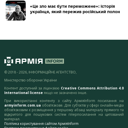
«Це зло має бути переможене»: історія
українця, який пережив російський полон
© 2018 - 2026, ІНФОРМАЦІЙНЕ АГЕНТСТВО,
Міністерство оборони України
Контент доступний за ліцензією
Creative Commons Attribution 4.0
International license
якщо не зазначено інше.
При використанні контенту з сайту АрміяInform посилання на
armyinform.com.ua
обов’язкове. Для суб’єктів у сфері онлайн-медіа
обов’язковим є розміщення у першому абзаці матеріалу прямого та
відкритого для пошукових систем гіперпосилання на цитований
матеріал.
Політика користування сайтом АрміяInform