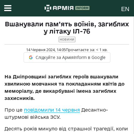
EN
Вшанували пам’ять воїнів, загиблих
у літаку ІЛ-76
НОВИНИ
14 Червня 2024, 14:05
Прочитаєте за:
< 1
хв.
Слідкуйте за АрміяInform в Google
На Дніпровщині загиблих героїв вшанували
хвилиною мовчання та покладанням квітів до
меморіалу, де викарбувані імена загиблих
захисників.
Про це
повідомили 14 червня
Десантно-
штурмові війська ЗСУ.
Десять років минуло від страшної трагедії, коли