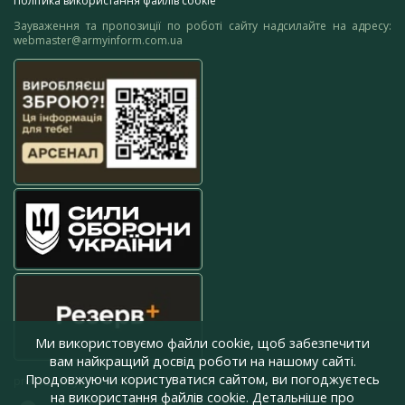
Політика використання файлів cookie
Зауваження та пропозиції по роботі сайту надсилайте на адресу:
webmaster@armyinform.com.ua
Ми використовуємо файли cookie, щоб забезпечити
вам найкращий досвід роботи на нашому сайті.
Продовжуючи користуватися сайтом, ви погоджуєтесь
press@armyinform.com.ua
на використання файлів cookie. Детальніше про