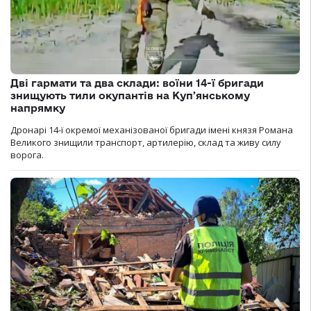
Дві гармати та два склади: воїни 14-ї бригади
знищують тили окупантів на Купʼянському
напрямку
Дронарі 14-ї окремої механізованої бригади імені князя Романа
Великого знищили транспорт, артилерію, склад та живу силу
ворога.