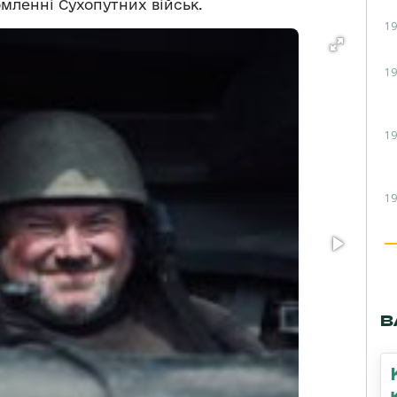
омленні Сухопутних військ.
19
19
19
19
В