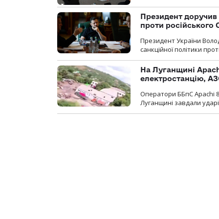
Президент доручив 
проти російського
Президент України Воло
санкційної політики проти
На Луганщині Apach
електростанцію, АЗ
Оператори ББпС Apachi 8
Луганщині завдали ударів