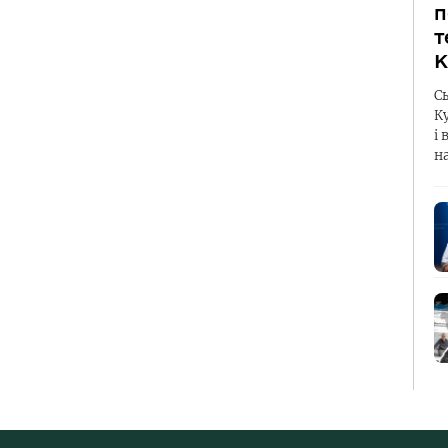
п
т
К
С
К
і 
н