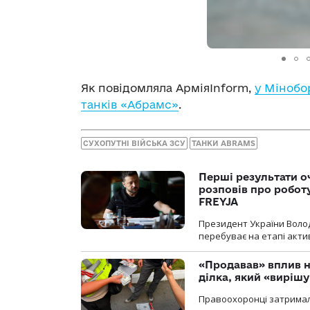
Як повідомляла АрміяInform,
у Мінобо
танків «Абрамс»
.
СУХОПУТНІ ВІЙСЬКА ЗСУ
ТАНКИ ABRAMS
Перші результати о
розповів про робот
FREYJA
Президент України Воло
перебуває на етапі актив
«Продавав» вплив н
ділка, який «виріш
Правоохоронці затримал