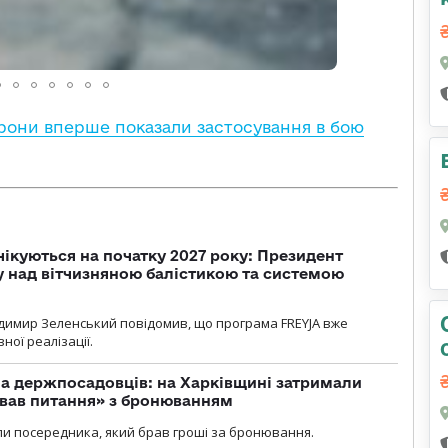
рони вперше показали застосування в бою
чікуються на початку 2027 року: Президент
у над вітчизняною балістикою та системою
димир Зеленський повідомив, що програма FREYJA вже
ної реалізації.
а держпосадовців: на Харківщині затримали
ував питання» з бронюванням
и посередника, який брав гроші за бронювання.