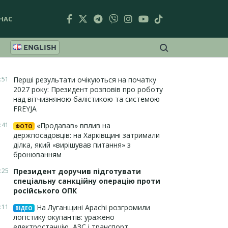
НАС
ENGLISH
:51
Перші результати очікуються на початку
2027 року: Президент розповів про роботу
над вітчизняною балістикою та системою
FREYJA
:41
«Продавав» вплив на
ФОТО
держпосадовців: на Харківщині затримали
ділка, який «вирішував питання» з
бронюванням
:25
Президент доручив підготувати
спеціальну санкційну операцію проти
російського ОПК
:11
На Луганщині Apachi розгромили
ВІДЕО
логістику окупантів: уражено
електростанцію, АЗС і транспорт