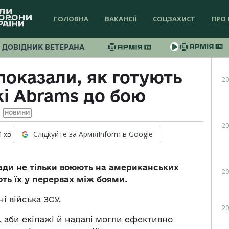
ГОЛОВНА
ВАКАНСІЇ
СОЦЗАХИСТ
ПРО 
ДОВІДНИК ВЕТЕРАНА
показали, як готують
20
і Abrams до бою
НОВИНИ
20
Слідкуйте за АрміяInform в Google
1
хв.
игади не тільки воюють на американських
20
ють їх у перервах між боями.
і війська ЗСУ.
20
, аби екіпажі й надалі могли ефективно