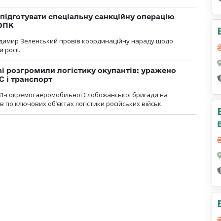
підготувати спеціальну санкційну операцію
 ОПК
димир Зеленський провів координаційну нараду щодо
 росії.
i розгромили логістику окупантів: уражено
С і транспорт
1-ї окремої аеромобільної Слобожанської бригади на
 по ключових об’єктах логістики російських військ.