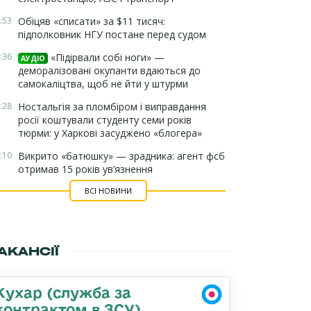
:53
Обіцяв «списати» за $11 тисяч:
підполковник НГУ постане перед судом
:36
«Підірвали собі ноги» —
АУДІО
деморалізовані окупанти вдаються до
самокаліцтва, щоб не йти у штурми
:28
Ностальгія за пломбіром і виправдання
росії коштували студенту семи років
тюрми: у Харкові засуджено «блогера»
:10
Викрито «батюшку» — зрадника: агент фсб
отримав 15 років ув’язнення
ВСІ НОВИНИ
АКАНСІЇ
Кухар (служба за
контрактом в ЗСУ)