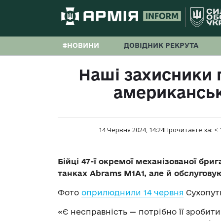
#НОВИНИ
ДОВІДНИК РЕКРУТА
Наші захисники 
американськ
14 Червня 2024, 14:24
Прочитаєте за:
< 
Бійці 47-ї окремої механізованої бр
танках Abrams M1A1, але й обслугову
Фото
оприлюднили 14 червня
Сухопутн
«Є несправність — потрібно її зробити