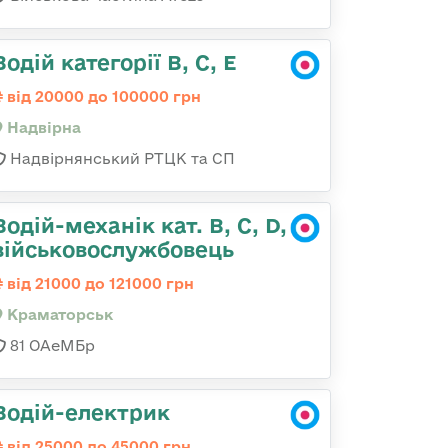
Водій категорії В, С, Е
від 20000 до 100000 грн
Надвірна
Надвірнянський РТЦК та СП
Водій-механік кат. В, С, D,
військовослужбовець
від 21000 до 121000 грн
Краматорськ
81 ОАеМБр
Водій-електрик
від 25000 до 45000 грн