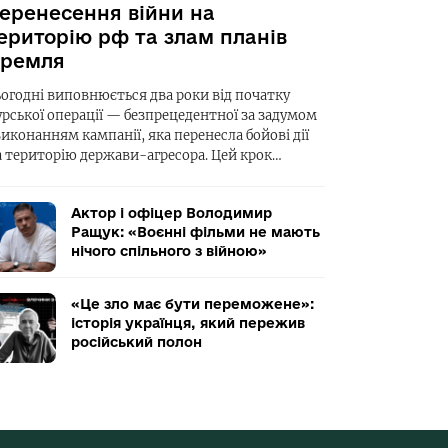
еренесення війни на
ериторію рф та злам планів
ремля
ьогодні виповнюється два роки від початку
урської операції — безпрецедентної за задумом
виконанням кампанії, яка перенесла бойові дії
а територію держави-агресора. Цей крок…
Актор і офіцер Володимир
Ращук: «Воєнні фільми не мають
нічого спільного з війною»
«Це зло має бути переможене»:
історія українця, який пережив
російський полон