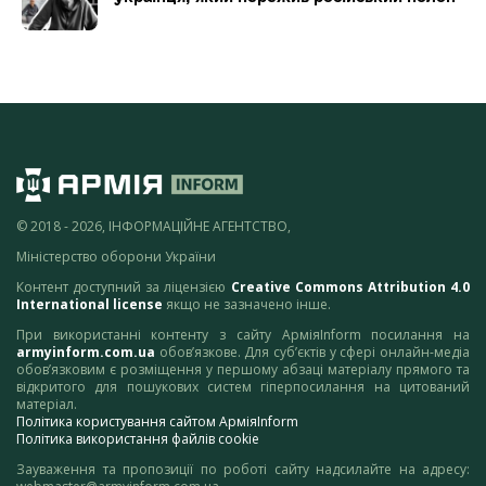
© 2018 - 2026, ІНФОРМАЦІЙНЕ АГЕНТСТВО,
Міністерство оборони України
Контент доступний за ліцензією
Creative Commons Attribution 4.0
International license
якщо не зазначено інше.
При використанні контенту з сайту АрміяInform посилання на
armyinform.com.ua
обов’язкове. Для суб’єктів у сфері онлайн-медіа
обов’язковим є розміщення у першому абзаці матеріалу прямого та
відкритого для пошукових систем гіперпосилання на цитований
матеріал.
Політика користування сайтом АрміяInform
Політика використання файлів cookie
Зауваження та пропозиції по роботі сайту надсилайте на адресу: