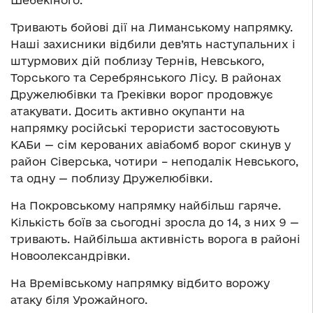
Шебекіного.
Тривають бойові дії на Лиманському напрямку.
Наші захисники відбили дев’ять наступальних і
штурмових дій поблизу Тернів, Невського,
Торського та Серебрянського Лісу. В районах
Дружелюбівки та Греківки ворог продовжує
атакувати. Досить активно окупанти на
напрямку російські терористи застосовують
КАБи — сім керованих авіабомб ворог скинув у
район Сіверська, чотири – неподалік Невського,
та одну — поблизу Дружелюбівки.
На Покровському напрямку найбільш гаряче.
Кількість боїв за сьогодні зросла до 14, з них 9 —
тривають. Найбільша активність ворога в районі
Новоолександрівки.
На Времівському напрямку відбито ворожу
атаку біля Урожайного.