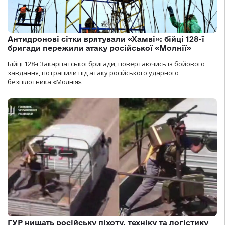
Антидронові сітки врятували «Хамві»: бійці 128-ї
бригади пережили атаку російської «Молнії»
Бійці 128-ї Закарпатської бригади, повертаючись із бойового
завдання, потрапили під атаку російського ударного
безпілотника «Молнія».
ГУР нищать російську піхоту, техніку та логістику