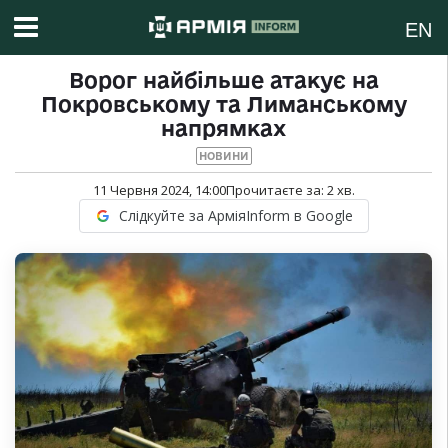
EN
Ворог найбільше атакує на
Покровському та Лиманському
напрямках
НОВИНИ
11 Червня 2024, 14:00
Прочитаєте за:
2
хв.
Слідкуйте за АрміяInform в Google