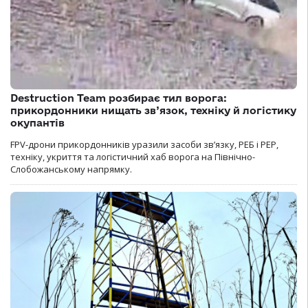
Destruction Team розбирає тил ворога:
прикордонники нищать зв’язок, техніку й логістику
окупантів
FPV-дрони прикордонників уразили засоби зв’язку, РЕБ і РЕР,
техніку, укриття та логістичний хаб ворога на Північно-
Слобожанському напрямку.