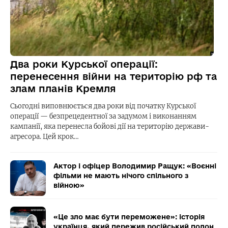
Два роки Курської операції:
перенесення війни на територію рф та
злам планів Кремля
Сьогодні виповнюється два роки від початку Курської
операції — безпрецедентної за задумом і виконанням
кампанії, яка перенесла бойові дії на територію держави-
агресора. Цей крок…
Актор і офіцер Володимир Ращук: «Воєнні
фільми не мають нічого спільного з
війною»
«Це зло має бути переможене»: історія
українця, який пережив російський полон