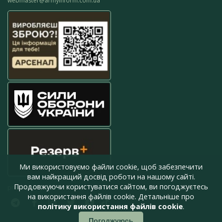
webmaster@armyinform.com.ua
Ми використовуємо файли cookie, щоб забезпечити
вам найкращий досвід роботи на нашому сайті.
Продовжуючи користуватися сайтом, ви погоджуєтесь
press@armyinform.com.ua
на використання файлів cookie. Детальніше про
політику використання файлів cookie
.
Погоджуюсь