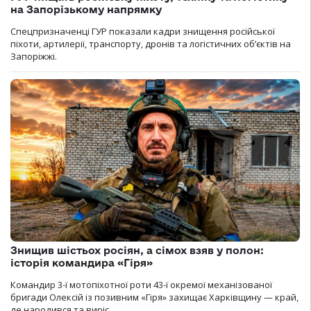
на Запорізькому напрямку
Спецпризначенці ГУР показали кадри знищення російської
піхоти, артилерії, транспорту, дронів та логістичних об’єктів на
Запоріжжі.
Знищив шістьох росіян, а сімох взяв у полон:
історія командира «Гіря»
Командир 3-ї мотопіхотної роти 43-ї окремої механізованої
бригади Олексій із позивним «Гіря» захищає Харківщину — край,
де народився та виріс.