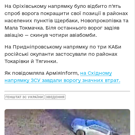
На Оріхівському напрямку було відбито п’ять
спроб ворога покращити свої позиції в районах
населених пунктів Щербаки, Новопрокопівка та
Мала Токмачка. Біля останнього ворог задіяв
авіацію — скинув чотири авіабомби.
На Придніпровському напрямку по три КАБи
російські окупанти застосували по районах
Токарівки й Тягинки.
Як повідомляла АрміяInform,
на Східному
напрямку ЗСУ завдали ворогу значних втрат.
ГЕНШТАТ ЗС УКРАЇНИ
ЗВЕДЕННЯ