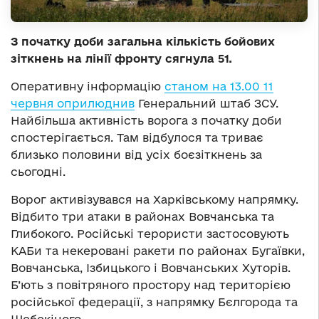
З початку доби загальна кількість бойових
зіткнень на лінії фронту сягнула 51.
Оперативну інформацію
станом на 13.00 11
червня оприлюднив
Генеральний штаб ЗСУ.
Найбільша активність ворога з початку доби
спостерігається. Там відбулося та триває
близько половини від усіх боєзіткнень за
сьогодні.
Ворог активізувався на Харківському напрямку.
Відбито три атаки в районах Вовчанська та
Глибокого. Російські терористи застосовують
КАБи та некеровані ракети по районах Бугаївки,
Вовчанська, Ізбицького і Вовчанських Хуторів.
Б’ють з повітряного простору над територією
російської федерації, з напрямку Бєлгорода та