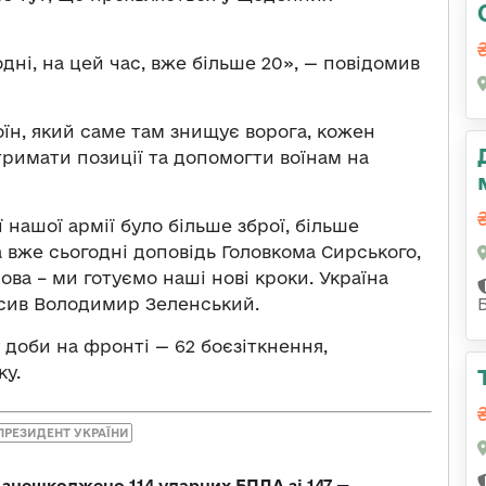
одні, на цей час, вже більше 20», — повідомив
оїн, який саме там знищує ворога, кожен
тримати позиції та допомогти воїнам на
 нашої армії було більше зброї, більше
а вже сьогодні доповідь Головкома Сирського,
ова – ми готуємо наші нові кроки. Україна
осив Володимир Зеленський.
у доби на фронті — 62 боєзіткнення,
ку.
ПРЕЗИДЕНТ УКРАЇНИ
и знешкоджено 114 ударних БПЛА зі 147 —