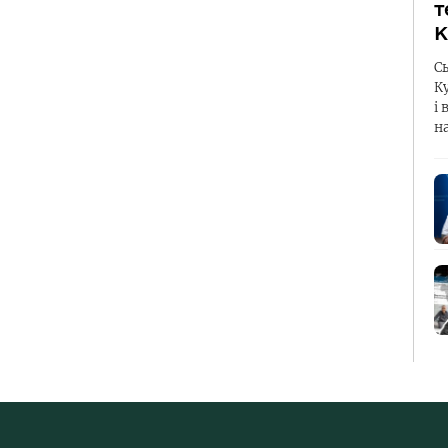
т
К
С
К
і 
н