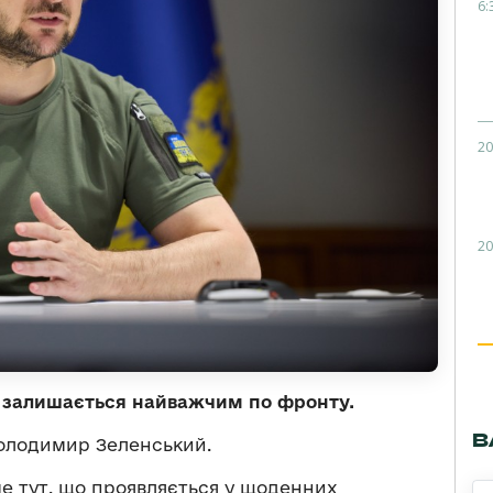
6:
20
20
 залишається найважчим по фронту.
В
олодимир Зеленський.
е тут, що проявляється у щоденних