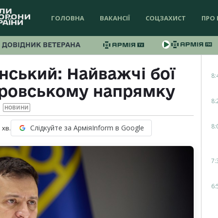
ГОЛОВНА
ВАКАНСІЇ
СОЦЗАХИСТ
ПРО 
ДОВІДНИК ВЕТЕРАНА
ський: Найважчі бої
8:
кровському напрямку
8:
НОВИНИ
8:
Слідкуйте за АрміяInform в Google
1
хв.
7:
6: