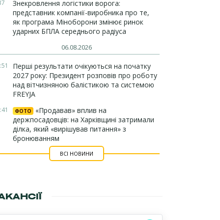
37
Знекровлення логістики ворога:
представник компанії-виробника про те,
як програма Міноборони змінює ринок
ударних БПЛА середнього радіуса
06.08.2026
:51
Перші результати очікуються на початку
2027 року: Президент розповів про роботу
над вітчизняною балістикою та системою
FREYJA
:41
«Продавав» вплив на
ФОТО
держпосадовців: на Харківщині затримали
ділка, який «вирішував питання» з
бронюванням
ВСІ НОВИНИ
АКАНСІЇ