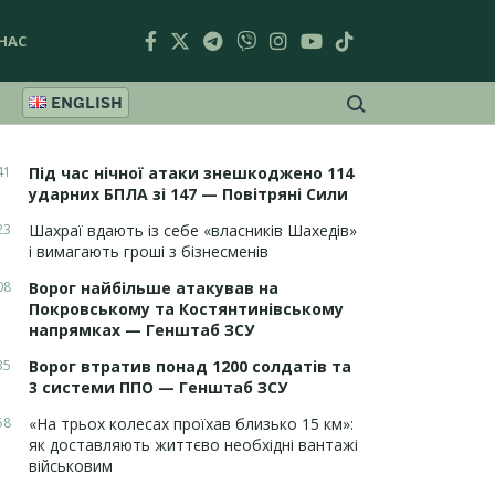
НАС
ENGLISH
41
Під час нічної атаки знешкоджено 114
ударних БПЛА зі 147 — Повітряні Сили
23
Шахраї вдають із себе «власників Шахедів»
і вимагають гроші з бізнесменів
08
Ворог найбільше атакував на
Покровському та Костянтинівському
напрямках — Генштаб ЗСУ
35
Ворог втратив понад 1200 солдатів та
3 системи ППО — Генштаб ЗСУ
58
«На трьох колесах проїхав близько 15 км»:
як доставляють життєво необхідні вантажі
військовим