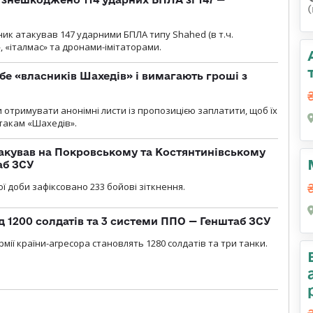
ник атакував 147 ударними БПЛА типу Shahed (в т.ч.
, «італмас» та дронами-імітаторами.
бе «власників Шахедів» і вимагають гроші з
и отримувати анонімні листи із пропозицією заплатити, щоб їх
атакам «Шахедів».
акував на Покровському та Костянтинівському
аб ЗСУ
ї доби зафіксовано 233 бойові зіткнення.
д 1200 солдатів та 3 системи ППО — Генштаб ЗСУ
мії країни-агресора становлять 1280 солдатів та три танки.