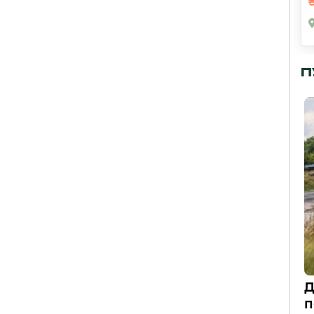
П
Д
п