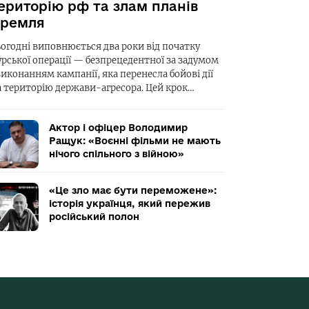
ериторію рф та злам планів
ремля
ьогодні виповнюється два роки від початку
урської операції — безпрецедентної за задумом
виконанням кампанії, яка перенесла бойові дії
а територію держави-агресора. Цей крок…
Актор і офіцер Володимир
Ращук: «Воєнні фільми не мають
нічого спільного з війною»
«Це зло має бути переможене»:
історія українця, який пережив
російський полон