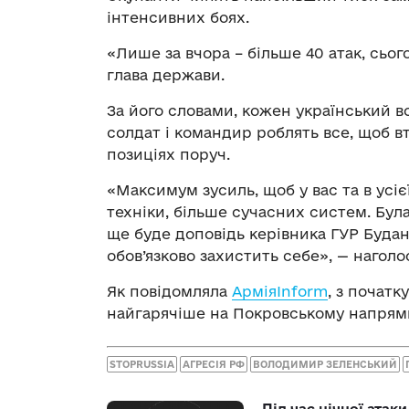
інтенсивних боях.
«Лише за вчора – більше 40 атак, сьог
глава держави.
За його словами, кожен український в
солдат і командир роблять все, щоб в
позиціях поруч.
«Максимум зусиль, щоб у вас та в усієї
техніки, більше сучасних систем. Бул
ще буде доповідь керівника ГУР Будан
обов’язково захистить себе», — нагол
Як повідомляла
АрміяInform
, з початк
найгарячіше на Покровському напрям
STOPRUSSIA
АГРЕСІЯ РФ
ВОЛОДИМИР ЗЕЛЕНСЬКИЙ
Під час нічної атак