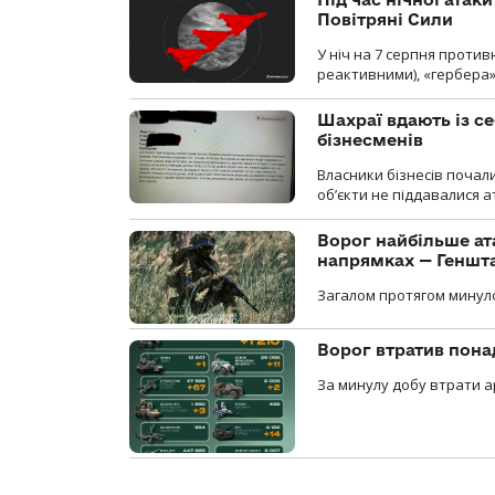
Повітряні Сили
У ніч на 7 серпня против
реактивними), «гербера»
Шахраї вдають із се
бізнесменів
Власники бізнесів почал
об’єкти не піддавалися 
Ворог найбільше ат
напрямках — Геншт
Загалом протягом минуло
Ворог втратив пона
За минулу добу втрати ар