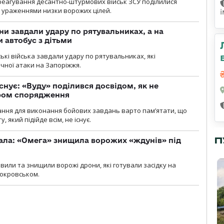
 реагування десантно-штурмових військ ЗСУ поділилися
ураженнями низки ворожих цілей.
ни завдали удару по рятувальниках, а на
 автобус з дітьми
йські війська завдали удару по рятувальниках, які
ічної атаки на Запоріжжя.
снує: «Вуду» поділився досвідом, як не
ром спорядження
ання для виконання бойових завдань варто пам’ятати, що
 який підійде всім, не існує.
П
ала: «Омега» знищила ворожих «ждунів» під
вили та знищили ворожі дрони, які готували засідку на
Покровськом.