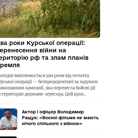
ва роки Курської операції:
еренесення війни на
ериторію рф та злам планів
ремля
ьогодні виповнюється два роки від початку
урської операції — безпрецедентної за задумом
виконанням кампанії, яка перенесла бойові дії
а територію держави-агресора. Цей крок…
Актор і офіцер Володимир
Ращук: «Воєнні фільми не мають
нічого спільного з війною»