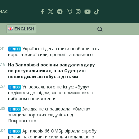
НАС
ENGLISH
:41
Українські десантники позбавляють
ВІДЕО
ворога живої сили, провізії та пального
:19
На Запоріжжі росіяни завдали удару
по рятувальниках, а на Одещині
пошкодили автобус з дітьми
:57
Універсального не існує: «Вуду»
ВІДЕО
поділився досвідом, як не помилитися з
вибором спорядження
:38
Засідка не спрацювала: «Омега»
ВІДЕО
знищила ворожих «ждунів» під
Покровськом
:04
Артилерія 66 ОМБр зірвала спробу
ВІДЕО
росіян накопичити сили для подальшого