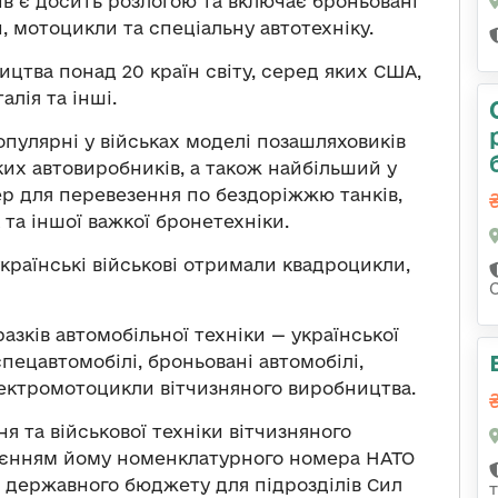
ів є досить розлогою та включає броньовані
, мотоцикли та спеціальну автотехніку.
ицтва понад 20 країн світу, серед яких США,
алія та інші.
пулярні у військах моделі позашляховиків
их автовиробників, а також найбільший у
ер для перевезення по бездоріжжю танків,
та іншої важкої бронетехніки.
українські військові отримали квадроцикли,
азків автомобільної техніки — української
пецавтомобілі, броньовані автомобілі,
лектромотоцикли вітчизняного виробництва.
я та військової техніки вітчизняного
воєнням йому номенклатурного номера НАТО
з державного бюджету для підрозділів Сил