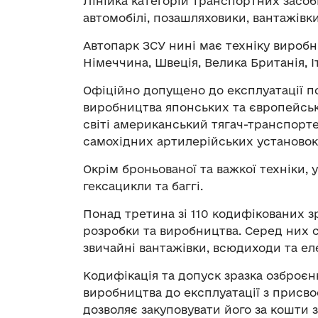
Лінійка категорій транспортних засоб
автомобілі, позашляховики, вантажівки
Автопарк ЗСУ нині має техніку виробн
Німеччина, Швеція, Велика Британія, Іт
Офіційно допущено до експлуатації по
виробництва японських та європейськ
світі американський тягач-транспорт
самохідних артилерійських установок 
Окрім броньованої та важкої техніки, 
гексацикли та баггі.
Понад третина зі 110 кодифікованих зр
розробки та виробництва. Серед них с
звичайні вантажівки, всюдиходи та е
Кодифікація та допуск зразка озброєнн
виробництва до експлуатації з прис
дозволяє закуповувати його за кошти 