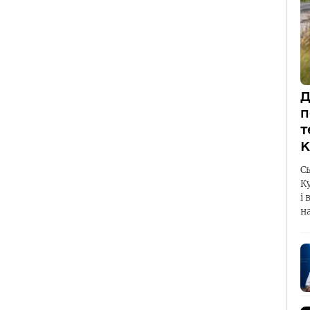
Д
п
т
К
С
К
і 
н