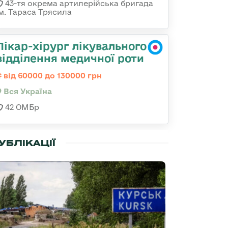
43-тя окрема артилерійська бригада
ім. Тараса Трясила
Лікар-хірург лікувального
відділення медичної роти
від 60000 до 130000 грн
Вся Україна
42 ОМБр
УБЛІКАЦІЇ