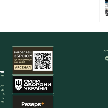
pr
ons
не
orm
Для
м є
 та
 на