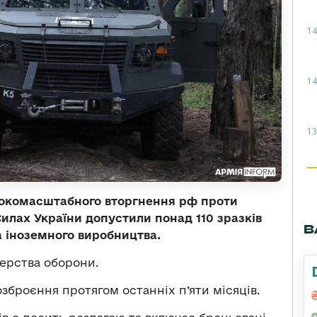
14
14
13
ирокомасштабного вторгнення рф проти
Силах України допустили понад 110 зразків
В
а іноземного виробництва.
ерства оборони.
озброєння протягом останніх п’яти місяців.