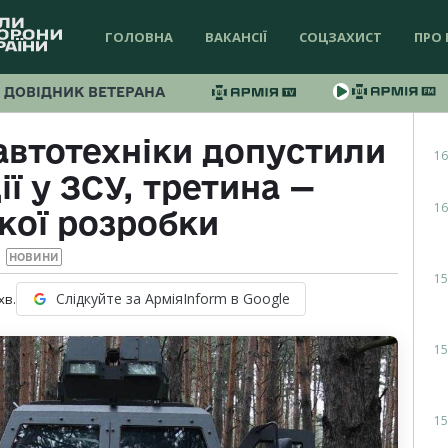
ГОЛОВНА
ВАКАНСІЇ
СОЦЗАХИСТ
ПРО 
ДОВІДНИК ВЕТЕРАНА
 автотехніки допустили
16
ї у ЗСУ, третина —
16
кої розробки
НОВИНИ
15
Слідкуйте за АрміяInform в Google
хв.
15
15