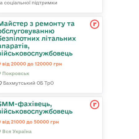
та соціальної підтримки
Майстер з ремонту та
обслуговуванню
безпілотних літальних
апаратів,
військовослужбовець
від 20000 до 120000 грн
Покровськ
Бахмутський ОБ ТрО
SMM-фахівець,
військовослужбовець
від 21000 до 50000 грн
Вся Україна