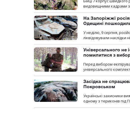
Бійці 7 корпус швидкого
видовищними кадрами з 
На Запоріжжі росія
Одещині пошкодили
У неділю, 9 серпня, росі
ліквідовували наслідки н
Універсального не і
помилитися з вибо
Перед вибором екіпірув
універсального комплекту,
Засідка не спрацюв
Покровськом
Українські захисники вия
одному з териконів під 