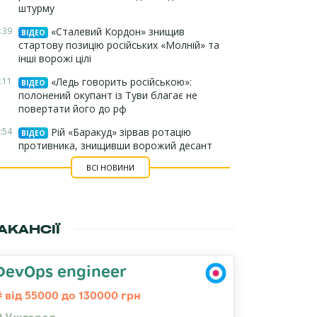
штурму
:39
«Сталевий Кордон» знищив
ВІДЕО
стартову позицію російських «Молній» та
інші ворожі цілі
:11
«Ледь говорить російською»:
ВІДЕО
полонений окупант із Туви благає не
повертати його до рф
:54
Рій «Баракуд» зірвав ротацію
ВІДЕО
противника, знищивши ворожий десант
ВСІ НОВИНИ
АКАНСІЇ
DevOps engineer
від 55000 до 130000 грн