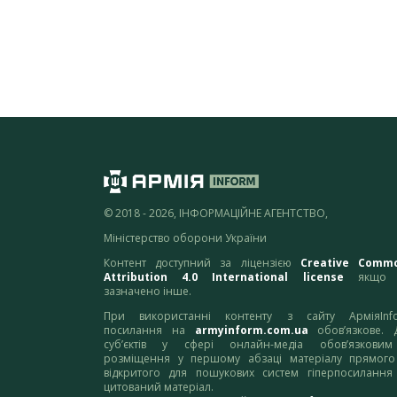
© 2018 - 2026, ІНФОРМАЦІЙНЕ АГЕНТСТВО,
Міністерство оборони України
Контент доступний за ліцензією
Creative Comm
Attribution 4.0 International license
якщо 
зазначено інше.
При використанні контенту з сайту АрміяInf
посилання на
armyinform.com.ua
обов’язкове. 
суб’єктів у сфері онлайн-медіа обов’язкови
розміщення у першому абзаці матеріалу прямого
відкритого для пошукових систем гіперпосилання
цитований матеріал.