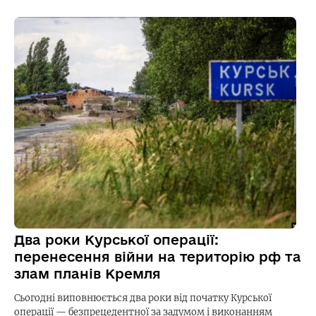
Два роки Курської операції:
перенесення війни на територію рф та
злам планів Кремля
Сьогодні виповнюється два роки від початку Курської
операції — безпрецедентної за задумом і виконанням