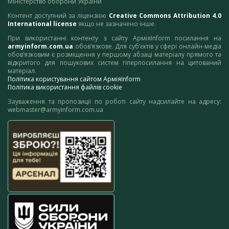
Міністерство оборони України
Контент доступний за ліцензією
Creative Commons Attribution 4.0
International license
якщо не зазначено інше.
При використанні контенту з сайту АрміяInform посилання на
armyinform.com.ua
обов’язкове. Для суб’єктів у сфері онлайн-медіа
обов’язковим є розміщення у першому абзаці матеріалу прямого та
відкритого для пошукових систем гіперпосилання на цитований
матеріал.
Політика користування сайтом АрміяInform
Політика використання файлів cookie
Зауваження та пропозиції по роботі сайту надсилайте на адресу:
webmaster@armyinform.com.ua