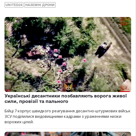
UNITED24
НАЗЕМНІ ДРОНИ
Українські десантники позбавляють ворога живої
сили, провізії та пального
Бійці 7 корпус швидкого реагування десантно-штурмових військ
ЗСУ поділилися видовищними кадрами з ураженнями низки
ворожих цілей.