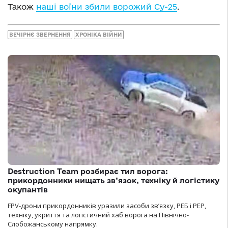
Також
наші воїни збили ворожий Су-25
.
ВЕЧІРНЄ ЗВЕРНЕННЯ
ХРОНІКА ВІЙНИ
Destruction Team розбирає тил ворога:
прикордонники нищать зв’язок, техніку й логістику
окупантів
FPV-дрони прикордонників уразили засоби зв’язку, РЕБ і РЕР,
техніку, укриття та логістичний хаб ворога на Північно-
Слобожанському напрямку.