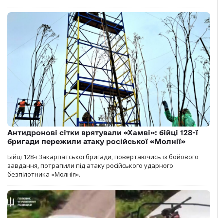
Антидронові сітки врятували «Хамві»: бійці 128-ї
бригади пережили атаку російської «Молнії»
Бійці 128-ї Закарпатської бригади, повертаючись із бойового
завдання, потрапили під атаку російського ударного
безпілотника «Молнія».