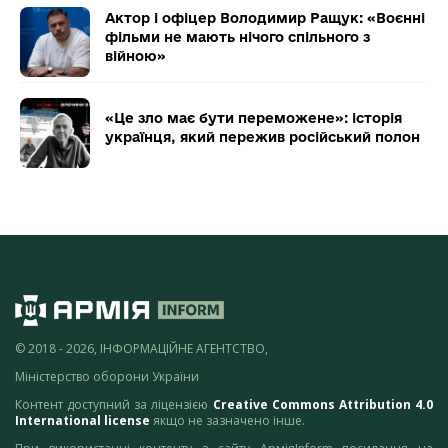
Актор і офіцер Володимир Ращук: «Воєнні
фільми не мають нічого спільного з
війною»
«Це зло має бути переможене»: історія
українця, який пережив російський полон
© 2018 - 2026, ІНФОРМАЦІЙНЕ АГЕНТСТВО,
Міністерство оборони України
Контент доступний за ліцензією
Creative Commons Attribution 4.0
International license
якщо не зазначено інше.