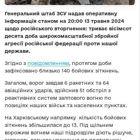
Генеральний штаб ЗСУ надав оперативну
інформація станом на 20:00 13 травня 2024
щодо російського вторгнення: триває вісімсот
десята доба широкомасштабної збройної
агресії російської федерації проти нашої
держави.
Згідно з
повідомленням
, протягом доби
зафіксовано близько 140 бойових зіткнень.
Загалом, ворог завдав 6 ракетних та 64
авіаційних ударів, здійснив 51 обстріл з
реактивних систем залпового вогню по
позиціях наших військ та населених пунктах.
На Харківському напрямку кількість бойових
зіткнень збільшилася до 13. Під щільним
ворожим вогнем наші підрозділи діють рішуче,
завдають вогневе ураження по противнику,