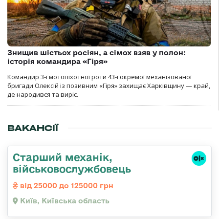
Знищив шістьох росіян, а сімох взяв у полон:
історія командира «Гіря»
Командир 3-ї мотопіхотної роти 43-ї окремої механізованої
бригади Олексій із позивним «Гіря» захищає Харківщину — край,
де народився та виріс.
ВАКАНСІЇ
Стаpший механік,
військовослужбовець
від 25000 до 125000 грн
Київ, Київська область