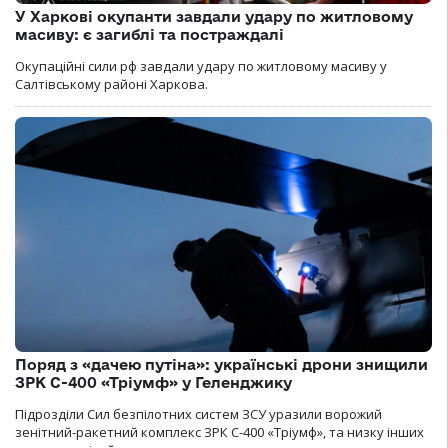
У Харкові окупанти завдали удару по житловому
масиву: є загиблі та постраждалі
Окупаційні сили рф завдали удару по житловому масиву у
Салтівському районі Харкова.
Поряд з «дачею путіна»: українські дрони знищили
ЗРК С-400 «Тріумф» у Геленджику
Підрозділи Сил безпілотних систем ЗСУ уразили ворожий
зенітний-ракетний комплекс ЗРК С-400 «Тріумф», та низку інших