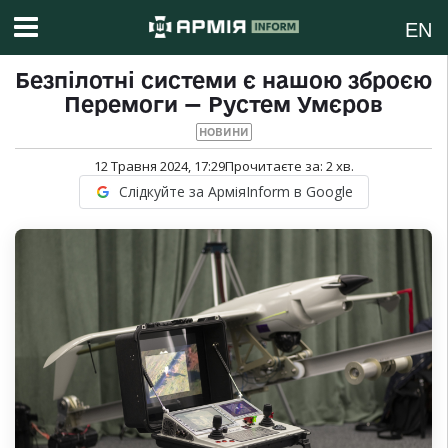
EN
Безпілотні системи є нашою зброєю
Перемоги — Рустем Умєров
НОВИНИ
12 Травня 2024, 17:29
Прочитаєте за:
2
хв.
Слідкуйте за АрміяInform в Google