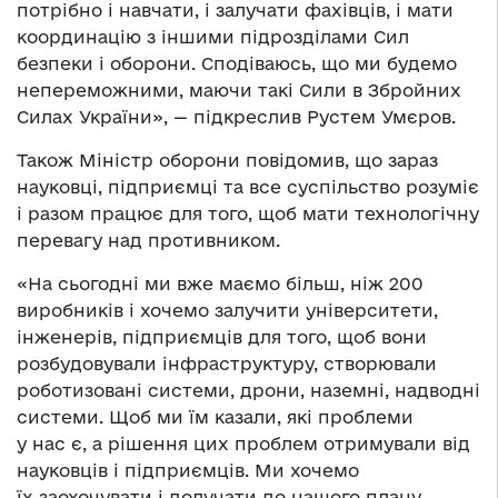
потрібно і навчати, і залучати фахівців, і мати
координацію з іншими підрозділами Сил
безпеки і оборони. Сподіваюсь, що ми будемо
непереможними, маючи такі Сили в Збройних
Силах України», — підкреслив Рустем Умєров.
Також Міністр оборони повідомив, що зараз
науковці, підприємці та все суспільство розуміє
і разом працює для того, щоб мати технологічну
перевагу над противником.
«На сьогодні ми вже маємо більш, ніж 200
виробників і хочемо залучити університети,
інженерів, підприємців для того, щоб вони
розбудовували інфраструктуру, створювали
роботизовані системи, дрони, наземні, надводні
системи. Щоб ми їм казали, які проблеми
у нас є, а рішення цих проблем отримували від
науковців і підприємців. Ми хочемо
їх заохочувати і долучати до нашого плану