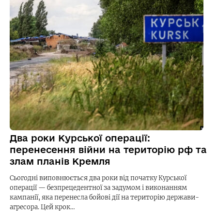
Два роки Курської операції:
перенесення війни на територію рф та
злам планів Кремля
Сьогодні виповнюється два роки від початку Курської
операції — безпрецедентної за задумом і виконанням
кампанії, яка перенесла бойові дії на територію держави-
агресора. Цей крок…