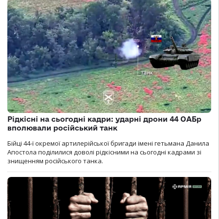
Рідкісні на сьогодні кадри: ударні дрони 44 ОАБр
вполювали російський танк
Бійці 44-ї окремої артилерійської бригади імені гетьмана Данила
Апостола поділилися доволі рідкісними на сьогодні кадрами зі
знищенням російського танка.