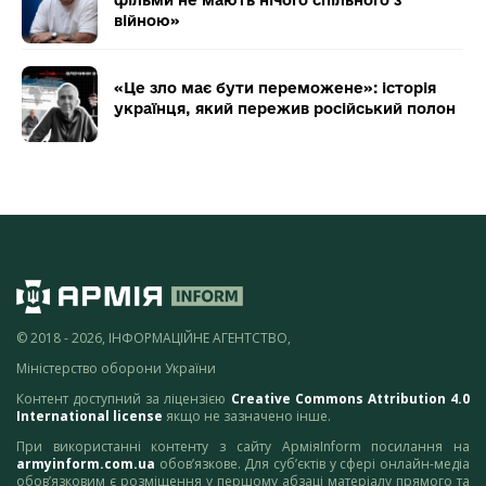
війною»
«Це зло має бути переможене»: історія
українця, який пережив російський полон
© 2018 - 2026, ІНФОРМАЦІЙНЕ АГЕНТСТВО,
Міністерство оборони України
Контент доступний за ліцензією
Creative Commons Attribution 4.0
International license
якщо не зазначено інше.
При використанні контенту з сайту АрміяInform посилання на
armyinform.com.ua
обов’язкове. Для суб’єктів у сфері онлайн-медіа
обов’язковим є розміщення у першому абзаці матеріалу прямого та