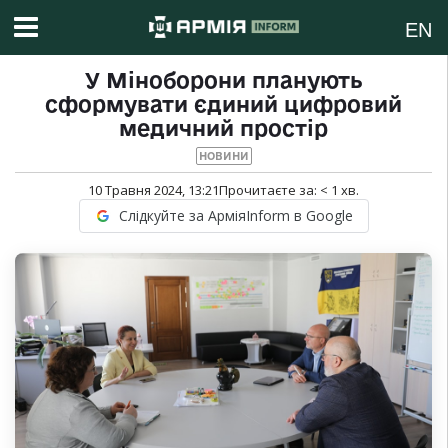
EN
У Міноборони планують
сформувати єдиний цифровий
медичний простір
НОВИНИ
10 Травня 2024, 13:21
Прочитаєте за:
< 1
хв.
Слідкуйте за АрміяInform в Google