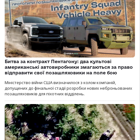
Битва за контракт Пентагону: два культові
американські автовиробники змагаються за право
відправити свої позашляховики на поле бою
Міністерство війни США визначилося з колом компаній,
допущених до фінальної стадії розробки нових неброньованих
позашляховиків для піхотних відділень.