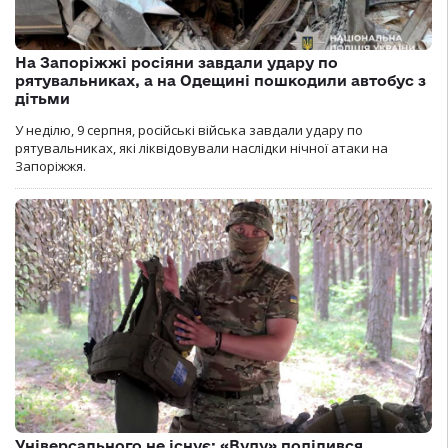
На Запоріжжі росіяни завдали удару по
рятувальниках, а на Одещині пошкодили автобус з
дітьми
У неділю, 9 серпня, російські війська завдали удару по
рятувальниках, які ліквідовували наслідки нічної атаки на
Запоріжжя.
Універсального не існує: «Вуду» поділився