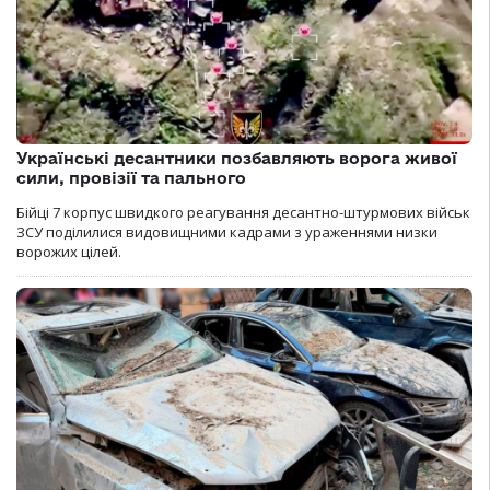
Українські десантники позбавляють ворога живої
сили, провізії та пального
Бійці 7 корпус швидкого реагування десантно-штурмових військ
ЗСУ поділилися видовищними кадрами з ураженнями низки
ворожих цілей.