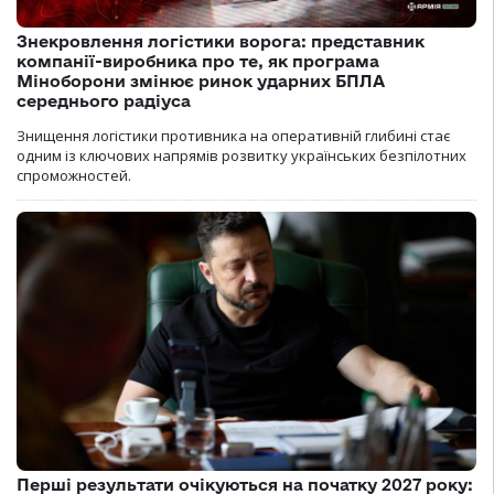
Знекровлення логістики ворога: представник
компанії-виробника про те, як програма
Міноборони змінює ринок ударних БПЛА
середнього радіуса
Знищення логістики противника на оперативній глибині стає
одним із ключових напрямів розвитку українських безпілотних
спроможностей.
Перші результати очікуються на початку 2027 року: