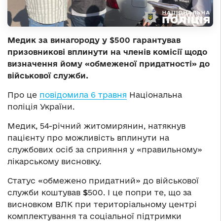
Медик за винагороду у $500 гарантував
призовникові вплинути на членів комісії щодо
визначення йому «обмеженої придатності» до
військової служби.
Про це
повідомила 6 травня
Національна
поліція України.
Медик, 54-річний житомирянин, натякнув
пацієнту про можливість вплинути на
службових осіб за сприяння у «правильному»
лікарському висновку.
Статус «обмежено придатний» до військової
служби коштував
$
500. І це попри те, що за
висновком ВЛК при територіальному центрі
комплектування та соціальної підтримки