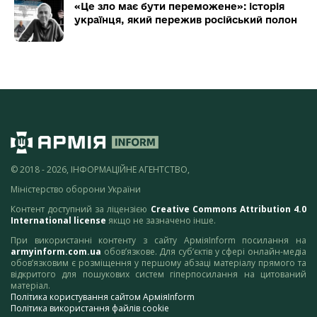
«Це зло має бути переможене»: історія
українця, який пережив російський полон
© 2018 - 2026, ІНФОРМАЦІЙНЕ АГЕНТСТВО,
Міністерство оборони України
Контент доступний за ліцензією
Creative Commons Attribution 4.0
International license
якщо не зазначено інше.
При використанні контенту з сайту АрміяInform посилання на
armyinform.com.ua
обов’язкове. Для суб’єктів у сфері онлайн-медіа
обов’язковим є розміщення у першому абзаці матеріалу прямого та
відкритого для пошукових систем гіперпосилання на цитований
матеріал.
Політика користування сайтом АрміяInform
Політика використання файлів cookie