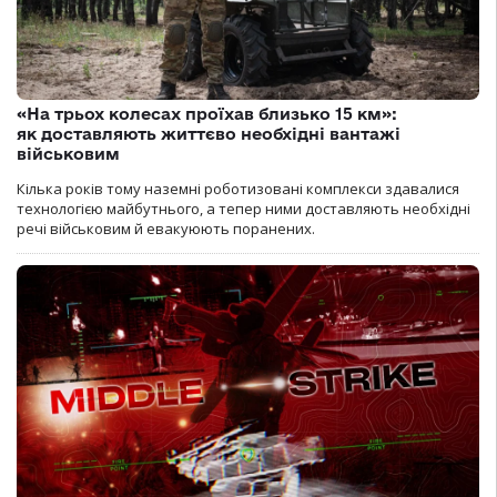
«На трьох колесах проїхав близько 15 км»:
як доставляють життєво необхідні вантажі
військовим
Кілька років тому наземні роботизовані комплекси здавалися
технологією майбутнього, а тепер ними доставляють необхідні
речі військовим й евакуюють поранених.