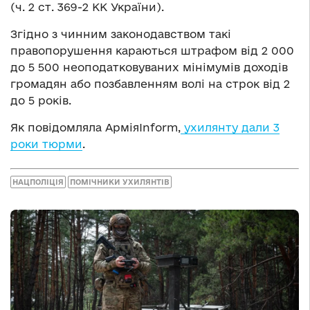
(ч. 2 ст. 369-2 КК України).
Згідно з чинним законодавством такі
правопорушення караються штрафом від 2 000
до 5 500 неоподатковуваних мінімумів доходів
громадян або позбавленням волі на строк від 2
до 5 років.
Як повідомляла АрміяInform,
ухилянту дали 3
роки тюрми
.
НАЦПОЛІЦІЯ
ПОМІЧНИКИ УХИЛЯНТІВ