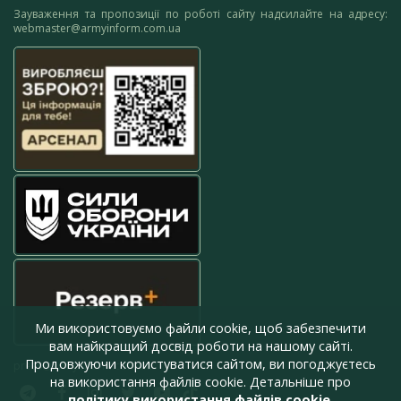
Зауваження та пропозиції по роботі сайту надсилайте на адресу:
webmaster@armyinform.com.ua
Ми використовуємо файли cookie, щоб забезпечити
вам найкращий досвід роботи на нашому сайті.
Продовжуючи користуватися сайтом, ви погоджуєтесь
press@armyinform.com.ua
на використання файлів cookie. Детальніше про
політику використання файлів cookie
.