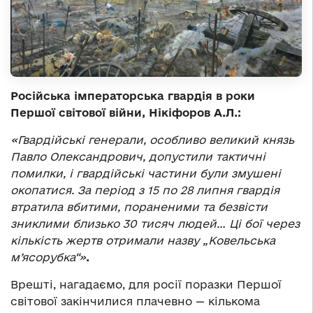
Російська імператорська гвардія в роки
Першої світової війни, Нікіфоров А.Л.:
«Гвардійські генерали, особливо великий князь
Павло Олександрович, допустили тактичні
помилки, і гвардійські частини були змушені
окопатися. За період з 15 по 28 липня гвардія
втратила вбитими, пораненими та безвісти
зниклими близько 30 тисяч людей… Ці бої через
кількість жертв отримали назву „Ковельська
м’ясорубка“»
.
Врешті, нагадаємо, для росії поразки Першої
світової закінчилися плачевно — кількома