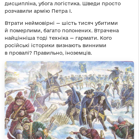
дисципліна, убога логістика. Шведи просто
розчавили армію Петра І.
Втрати неймовірні — шість тисяч убитими
й померлими, багато полонених. Втрачена
найцінніша тоді техніка — гармати. Кого
російські історики визнають винними
в провалі? Правильно, іноземців.