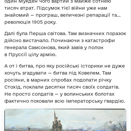
один Мукден чого вартий з майже сотнею
тисяч втрат. Підсумок тієї війни уже нам
знайомий — програш, величезні репарації та…
революція 1905 року.
Далі була Перша світова. Там визначних поразок
дійсно вистачало. Починаючи з катастрофи
генерала Самсонова, який завів у полон
в Пруссії цілу армію.
А от і битва, про яку російські історики не дуже
хочуть згадувати — битва під Ковелем. Там
росіяни, в марних спробах подолати річку
Стохід, поклали десятки тисяч своїх солдатів.
Не просто солдатів — у волинських болотах
фактично поховали всю імператорську гвардію.