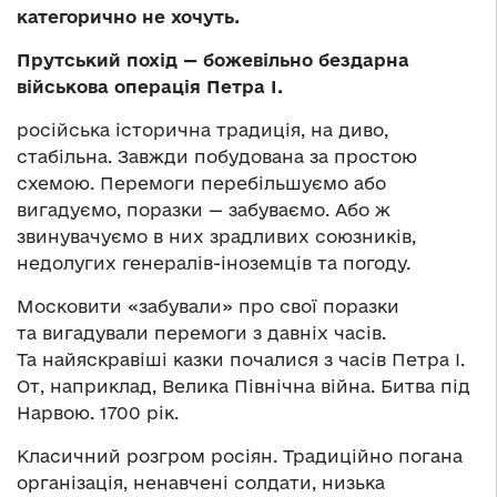
категорично не хочуть.
Прутський похід — божевільно бездарна
військова операція Петра І.
російська історична традиція, на диво,
стабільна. Завжди побудована за простою
схемою. Перемоги перебільшуємо або
вигадуємо, поразки — забуваємо. Або ж
звинувачуємо в них зрадливих союзників,
недолугих генералів-іноземців та погоду.
Московити «забували» про свої поразки
та вигадували перемоги з давніх часів.
Та найяскравіші казки почалися з часів Петра І.
От, наприклад, Велика Північна війна. Битва під
Нарвою. 1700 рік.
Класичний розгром росіян. Традиційно погана
організація, ненавчені солдати, низька