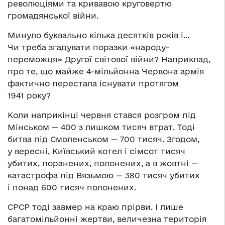
революціями та кривавою круговертю
громадянської війни.
Минуло буквально кілька десятків років і…
Чи треба згадувати поразки «народу-
переможця» Другої світової війни? Наприклад,
про те, що майже 4-мільйонна Червона армія
фактично перестала існувати протягом
1941 року?
Коли наприкінці червня стався розгром під
Мінськом — 400 з лишком тисяч втрат. Тоді
битва під Смоленськом — 700 тисяч. Згодом,
у вересні, Київський котел і сімсот тисяч
убитих, поранених, полонених, а в жовтні —
катастрофа під Вязьмою — 380 тисяч убитих
і понад 600 тисяч полонених.
СРСР тоді завмер на краю прірви. І лише
багатомільйонні жертви, величезна територія