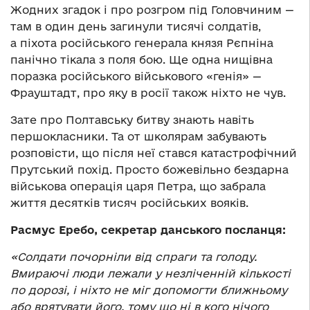
Жодних згадок і про розгром під Головчиним —
там в один день загинули тисячі солдатів,
а піхота російського генерала князя Рєпніна
панічно тікала з поля бою. Ще одна нищівна
поразка російського військового «генія» —
Фрауштадт, про яку в росії також ніхто не чув.
Зате про Полтавську битву знають навіть
першокласники. Та от школярам забувають
розповісти, що після неї стався катастрофічний
Прутський похід. Просто божевільно бездарна
військова операція царя Петра, що забрала
життя десятків тисяч російських вояків.
Расмус Еребо, секретар данського посланця:
«Солдати почорніли від спраги та голоду.
Вмираючі люди лежали у незліченній кількості
по дорозі, і ніхто не міг допомогти ближньому
або врятувати його, тому що ні в кого нічого