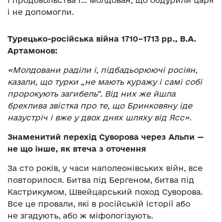
і продовольства і… молдован, що обдурили царя
і не допомогли.
Турецько-російська війна 1710–1713 рр., В.А.
Артамонов:
«Молдовани раділи і, підбадьорюючі росіян,
казали, що турки „не мають куражу і самі собі
пророкують загибель“. Від них же йшла
брехлива звістка про те, що Бринковяну іде
назустріч і вже у двох днях шляху від Ясс».
Знаменитий перехід Суворова через Альпи —
не що інше, як втеча з оточення
За сто років, у часи наполеонівських війн, все
повторилося. Битва під Бергеном, битва під
Кастрикумом, Швейцарський поход Суворова.
Все це провали, які в російській історії або
не згадують, або ж міфологізують.