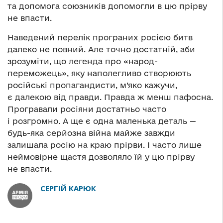
та допомога союзників допомогли в цю прірву
не впасти.
Наведений перелік програних росією битв
далеко не повний. Але точно достатній, аби
зрозуміти, що легенда про «народ-
переможець», яку наполегливо створюють
російські пропагандисти, м’яко кажучи,
є далекою від правди. Правда ж менш пафосна.
Програвали росіяни достатньо часто
і розгромно. А ще є одна маленька деталь —
будь-яка серйозна війна майже завжди
залишала росію на краю прірви. І часто лише
неймовірне щастя дозволяло їй у цю прірву
не впасти.
СЕРГІЙ КАРЮК