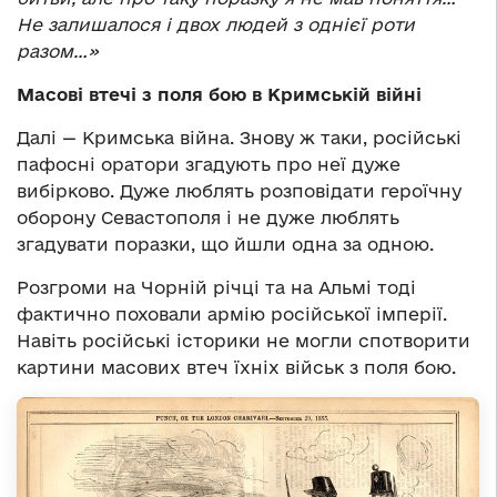
Не залишалося і двох людей з однієї роти
разом…»
Масові втечі з поля бою в Кримській війні
Далі — Кримська війна. Знову ж таки, російські
пафосні оратори згадують про неї дуже
вибірково. Дуже люблять розповідати героїчну
оборону Севастополя і не дуже люблять
згадувати поразки, що йшли одна за одною.
Розгроми на Чорній річці та на Альмі тоді
фактично поховали армію російської імперії.
Навіть російські історики не могли спотворити
картини масових втеч їхніх військ з поля бою.