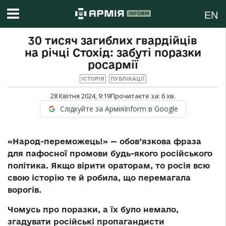
EN
30 тисяч загиблих гвардійців
на річці Стохід: забуті поразки
росармії
ІСТОРІЯ
ПУБЛІКАЦІЇ
28 Квітня 2024, 9:19
Прочитаєте за:
6
хв.
Слідкуйте за АрміяInform в Google
«Народ-переможець!» — обов’язкова фраза
для пафосної промови будь-якого російського
політика. Якщо вірити ораторам, то росія всю
свою історію те й робила, що перемагала
ворогів.
Чомусь про поразки, а їх було немало,
згадувати російські пропагандисти