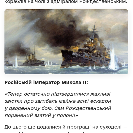
кораблів на чолі з адміралом Рождественським.
Російській імператор Микола ІІ:
«Тепер остаточно підтвердилися жахливі
звістки про загибель майже всієї ескадри
у дводенному бою. Сам Рождественський
поранений взятий у полон!!»
До цього ще додалися й програші на суходолі —