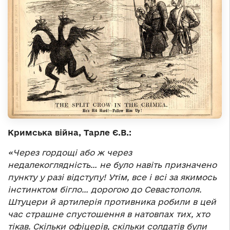
Кримська війна, Тарле Є.В.:
«Через гордощі або ж через
недалекоглядність… не було навіть призначено
пункту у разі відступу! Утім, все і всі за якимось
інстинктом бігло… дорогою до Севастополя.
Штуцери й артилерія противника робили в цей
час страшне спустошення в натовпах тих, хто
тікав. Скільки офіцерів, скільки солдатів були