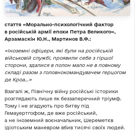
стаття «Морально-психологічний фактор
в російській армії епохи Петра Великого»,
Арзамаскін Ю.Н., Мартинов В.Ф.:
«Іноземні офіцери, які були на російській
військовій службі, проявили себе з гіршої
сторони, здалися в полон мало не в повному
складі разом з головнокомандувачем герцогом
де Кроа…»
Взагалі ж, Північну війну російські історики
розглядають лише як беззаперечний тріумф.
Тому і не згадують про битву під
Гемауертгофом, де вже російський,
а не іноземний воєначальник, Шереметєв
ідіотським маневром вбив тисячі своїх людей.