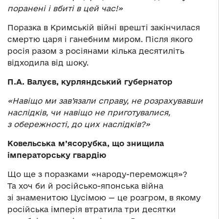
поранені і вбиті в цей час!»
Поразка в Кримській війні врешті закінчилася
смертю царя і ганебним миром. Після якого
росія разом з росіянами кілька десятиліть
відходила від шоку.
П.А. Валуєв, курляндський губернатор
«Навіщо ми зав’язали справу, не розрахувавши
наслідків, чи навіщо не приготувалися,
з обережності, до цих наслідків?»
Ковельська м’ясорубка, що знищила
імператорську гвардію
Що ще з поразками «народу-переможця»?
Та хоч би й російсько-японська війна
зі знаменитою Цусімою — це розгром, в якому
російська імперія втратила три десятки