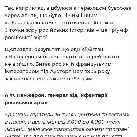
Так, наприклад, відбулося з переходом Суворова
через Альпи, що було ні чим іншим,
як банальною втечею з оточення. Але ж ні.
З точки зору російських істориків — це тріумф
російської зброї.
Щоправда, результат ще однієї битви
з Наполеоном ні замовчати, ні перебрехати
не вийшло. Битва росіян із французьким
імператором під Аустерліцем 1805 року
закінчилася справжнім побиттям.
А.Ф. Ланжерон, генерал від інфантерії
російської армії
«росіяни втратили 16 тисяч убитими та взятими
в полон, а австрійці від 3.000 до 4.000 тисяч
людей… Мені вже доводилося бачити програні
битви, але про таку поразку я не мав поняття…