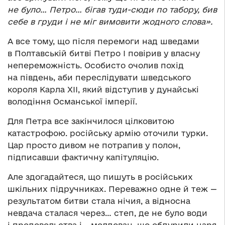
не було… Петро… бігав туди-сюди по табору, бив
себе в груди і не міг вимовити жодного слова».
А все тому, що після перемоги над шведами
в Полтавській битві Петро I повірив у власну
непереможність. Особисто очолив похід
на південь, аби переслідувати шведського
короля Карла ХII, який відступив у дунайські
володіння Османської імперії.
Для Петра все закінчилося цілковитою
катастрофою. російську армію оточили турки.
Цар просто дивом не потрапив у полон,
підписавши фактичну капітуляцію.
Але здогадайтеся, що пишуть в російських
шкільних підручниках. Переважно одне й теж —
результатом битви стала нічия, а відносна
невдача сталася через… степ, де не було води