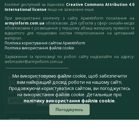
Контент доступний за ліцензією
Creative Commons Attribution 4.0
International license
якщо не зазначено інше.
При використанні контенту з сайту АрміяInform посилання на
armyinform.com.ua
обов’язкове. Для суб’єктів у сфері онлайн-медіа
обов’язковим є розміщення у першому абзаці матеріалу прямого та
відкритого для пошукових систем гіперпосилання на цитований
матеріал.
Політика користування сайтом АрміяInform
Політика використання файлів cookie
Зауваження та пропозиції по роботі сайту надсилайте на адресу:
webmaster@armyinform.com.ua
Ми використовуємо файли cookie, щоб забезпечити
вам найкращий досвід роботи на нашому сайті.
Продовжуючи користуватися сайтом, ви погоджуєтесь
на використання файлів cookie. Детальніше про
політику використання файлів cookie
.
Погоджуюсь