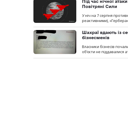
Під час нічної атак
Повітряні Сили
У ніч на 7 серпня против
реактивними), «Гербера»
Шахраї вдають із се
бізнесменів
Власники бізнесів почал
об’єкти не піддавалися 