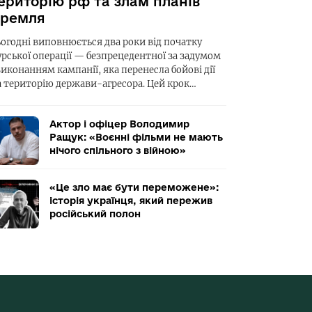
ериторію рф та злам планів
ремля
ьогодні виповнюється два роки від початку
урської операції — безпрецедентної за задумом
виконанням кампанії, яка перенесла бойові дії
а територію держави-агресора. Цей крок…
Актор і офіцер Володимир
Ращук: «Воєнні фільми не мають
нічого спільного з війною»
«Це зло має бути переможене»:
історія українця, який пережив
російський полон