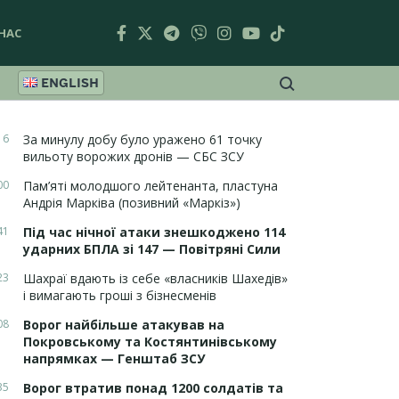
НАС
ENGLISH
16
За минулу добу було уражено 61 точку
вильоту ворожих дронів — СБС ЗСУ
00
Пам’яті молодшого лейтенанта, пластуна
Андрія Марківа (позивний «Маркіз»)
41
Під час нічної атаки знешкоджено 114
ударних БПЛА зі 147 — Повітряні Сили
23
Шахраї вдають із себе «власників Шахедів»
і вимагають гроші з бізнесменів
08
Ворог найбільше атакував на
Покровському та Костянтинівському
напрямках — Генштаб ЗСУ
35
Ворог втратив понад 1200 солдатів та