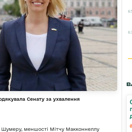
6:
6:
В
одякувала Сенату за ухвалення
ку Шумеру, меншості Мітчу Макконнеллу