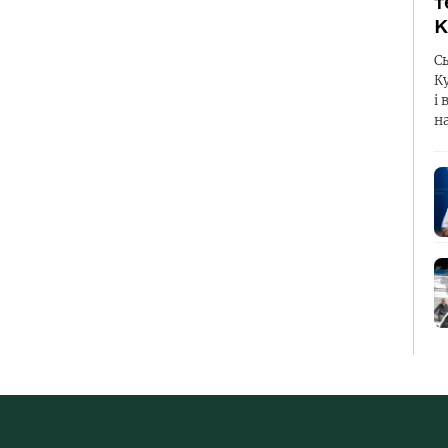
т
К
С
К
і 
н