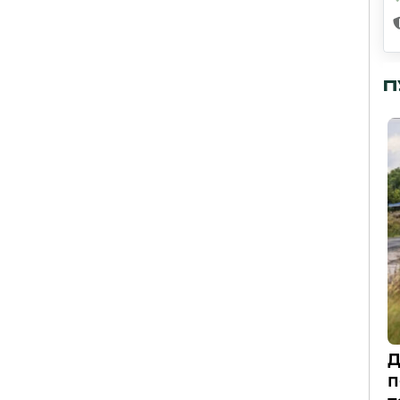
П
Д
п