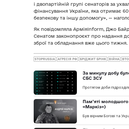
і двопартійній групі сенаторів за ух
фінансування України, яка отримає 60
безпекову та іншу допомогу», — нагол
Як повідомляла АрміяInform, Джо Ба
Сенатом законопроєкт про надання до
зброї та обладнання вже цього тижня.
STOPRUSSIA
АГРЕСІЯ РФ
БРІДЖИТ БРІНК
ВІЙНА
ВТО
За минулу добу бул
СБС ЗСУ
Протягом доби підрозділ
Пам’яті молодшого 
«Маркіз»)
Був вірним Богові та Укра