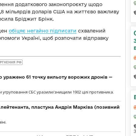
валення додаткового законопроєкту щодо
,8 мільярдів доларів США на життєво важливу
осила Бріджит Брінк.
йден
обіцяє негайно підписати
схвалений
помоги Україні, щоб розпочати відправку
РГНЕННЯ РФ
о уражено 61 точку вильоту ворожих дронів —
и угруповання СБС уразили/знищили 1902 цілі противника.
лейтенанта, пластуна Андрія Марківа (позивний
їні.