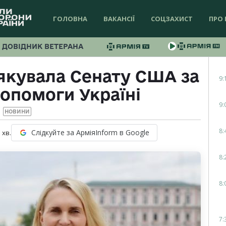
ГОЛОВНА
ВАКАНСІЇ
СОЦЗАХИСТ
ПРО 
ДОВІДНИК ВЕТЕРАНА
якувала Сенату США за
9:
опомоги Україні
9:
НОВИНИ
8:
Слідкуйте за АрміяInform в Google
1
хв.
8:
8:
7: