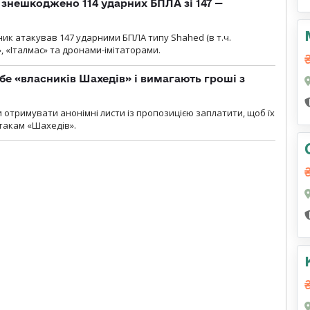
и знешкоджено 114 ударних БПЛА зі 147 —
ник атакував 147 ударними БПЛА типу Shahed (в т.ч.
, «Італмас» та дронами-імітаторами.
бе «власників Шахедів» і вимагають гроші з
и отримувати анонімні листи із пропозицією заплатити, щоб їх
атакам «Шахедів».