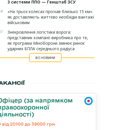
3 системи ППО — Генштаб ЗСУ
58
«На трьох колесах проїхав близько 15 км»:
як доставляють життєво необхідні вантажі
військовим
37
Знекровлення логістики ворога:
представник компанії-виробника про те,
як програма Міноборони змінює ринок
ударних БПЛА середнього радіуса
ВСІ НОВИНИ
АКАНСІЇ
Офіцер (за напрямком
правоохоронної
діяльності)
від 20100 до 58000 грн