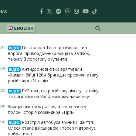
НАС
ENGLISH
:47
Destruction Team розбирає тил
ВІДЕО
ворога: прикордонники нищать зв’язок,
техніку й логістику окупантів
:26
Антидронові сітки врятували
ВІДЕО
«Хамві»: бійці 128-ї бригади пережили атаку
російської «Молнії»
:09
ГУР нищать російську піхоту, техніку
ВІДЕО
та логістику на Запорізькому напрямку
:48
Знищив шістьох росіян, а сімох взяв у
полон: історія командира «Гіря»
:30
Розстріл автобуса змінив її життя:
ВІДЕО
Олеся стала військовою і тепер підтримує
побратимів