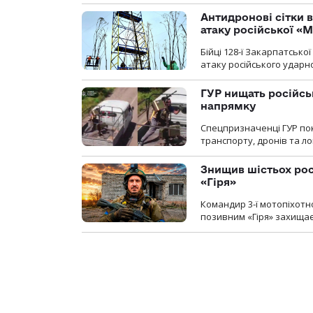
Антидронові сітки в
атаку російської «М
Бійці 128-ї Закарпатсько
атаку російського ударн
ГУР нищать російськ
напрямку
Спецпризначенці ГУР пок
транспорту, дронів та ло
Знищив шістьох росі
«Гіря»
Командир 3-ї мотопіхотно
позивним «Гіря» захищає