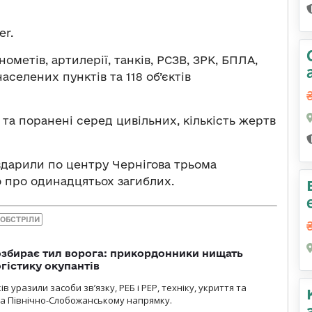
er.
ометів, артилерії, танків, РСЗВ, ЗРК, БПЛА,
населених пунктів та 118 об’єктів
 та поранені серед цивільних, кількість жертв
вдарили по центру Чернігова трьома
о про одинадцятьох загиблих.
 ОБСТРІЛИ
озбирає тил ворога: прикордонники нищать
огістику окупантів
 уразили засоби зв’язку, РЕБ і РЕР, техніку, укриття та
на Північно-Слобожанському напрямку.