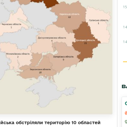
15
14
14
В
війська обстріляли територію 10 областей