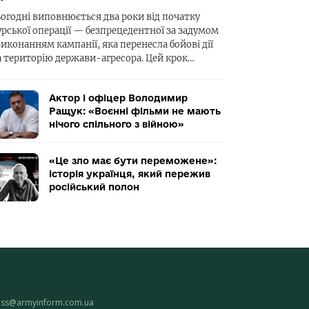
ьогодні виповнюється два роки від початку
урської операції — безпрецедентної за задумом
виконанням кампанії, яка перенесла бойові дії
а територію держави-агресора. Цей крок…
Актор і офіцер Володимир
Ращук: «Воєнні фільми не мають
нічого спільного з війною»
«Це зло має бути переможене»:
історія українця, який пережив
російський полон
ess@armyinform.com.ua