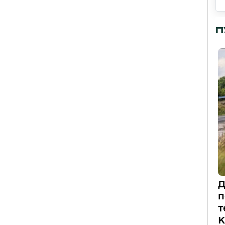
П
Д
п
т
К