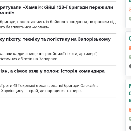
рятували «Хамві»: бійці 128-ї бригади пережили
олнії»
ї бригади, повертаючись із бойового завдання, потрапили під
ого безпілотника «Молнія».
у піхоту, техніку та логістику на Запорізькому
азали кадри знищення російської піхоти, артилерії,
гістичних об’єктів на Запоріжжі.
ян, а сімох взяв у полон: історія командира
ї роти 43-ї окремої механізованої бригади Олексій із
 Харківщину — край, де народився та виріс.