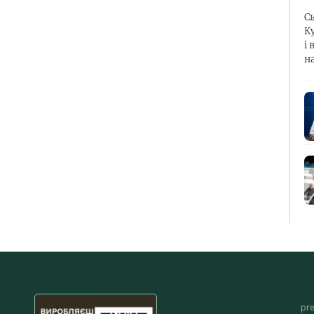
С
К
і 
н
pr