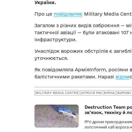
України.
Про це
повідомляє
Military Media Cent
Загалом з різних видів озброєння — мін
тактичної авіації — були атаковані 107 
інфраструктури.
Унаслідок ворожих обстрілів є загиблі
уточнюється.
Як повідомляла АрміяInform, росіяни 
балістичними ракетами. Наразі
відом
MILITARY MEDIA CENTER
АГРЕСІЯ РФ
ВІЙНА
ВОРОЖІ
Destruction Team р
зв’язок, техніку й л
FPV-дрони прикордонників
логістичний хаб ворога 