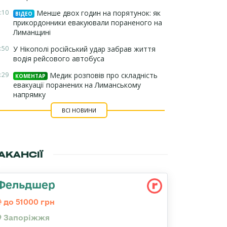
:10
Менше двох годин на порятунок: як
ВІДЕО
прикордонники евакуювали пораненого на
Лиманщині
:50
У Нікополі російський удар забрав життя
водія рейсового автобуса
:29
Медик розповів про складність
КОМЕНТАР
евакуації поранених на Лиманському
напрямку
ВСІ НОВИНИ
АКАНСІЇ
Фельдшер
до 51000 грн
Запоріжжя