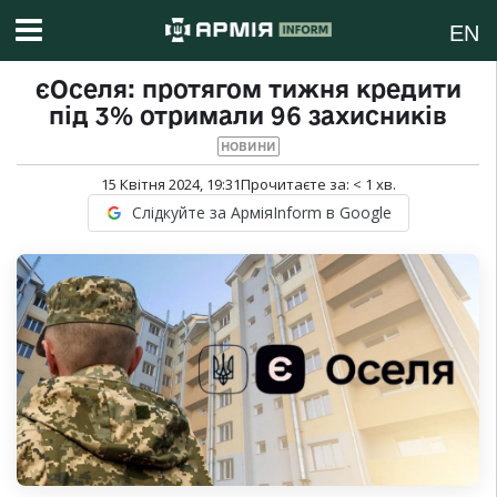
EN
єОселя: протягом тижня кредити
під 3% отримали 96 захисників
НОВИНИ
15 Квітня 2024, 19:31
Прочитаєте за:
< 1
хв.
Слідкуйте за АрміяInform в Google