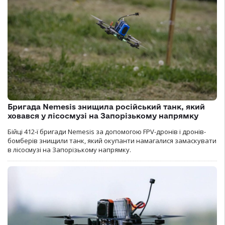
Бригада Nemesis знищила російський танк, який
ховався у лісосмузі на Запорізькому напрямку
Бійці 412-ї бригади Nemesis за допомогою FPV-дронів і дронів-
бомберів знищили танк, який окупанти намагалися замаскувати
в лісосмузі на Запорізькому напрямку.