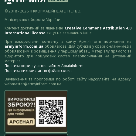
© 2018 - 2026, ІНФОРМАЦІЙНЕ АГЕНТСТВО,
Міністерство оборони України
Контент доступний за ліцензією
Creative Commons Attribution 4.0
International license
якщо не зазначено інше.
При використанні контенту з сайту АрміяInform посилання на
armyinform.com.ua
обов’язкове. Для суб’єктів у сфері онлайн-медіа
обов’язковим є розміщення у першому абзаці матеріалу прямого та
відкритого для пошукових систем гіперпосилання на цитований
матеріал.
Політика користування сайтом АрміяInform
Політика використання файлів cookie
Зауваження та пропозиції по роботі сайту надсилайте на адресу:
webmaster@armyinform.com.ua