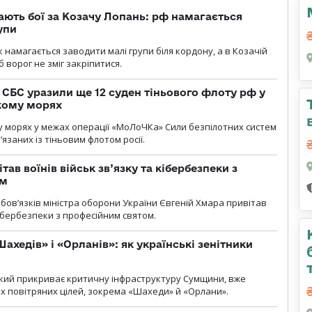
ають бої за Козачу Лопань: рф намагається
упи
 намагається заводити малі групи біля кордону, а в Козачій
 ворог не зміг закріпитися.
СБС уразили ще 12 суден тіньового флоту рф у
кому морях
 морях у межах операції «МоЛоЧКа» Сили безпілотних систем
’язаних із тіньовим флотом росії.
тав воїнів військ зв’язку та кібербезпеки з
ом
ов’язків міністра оборони України Євгеній Хмара привітав
 кібербезпеки з професійним святом.
ахедів» і «Орланів»: як українські зенітники
 який прикриває критичну інфраструктуру Сумщини, вже
 повітряних цілей, зокрема «Шахеди» й «Орлани».