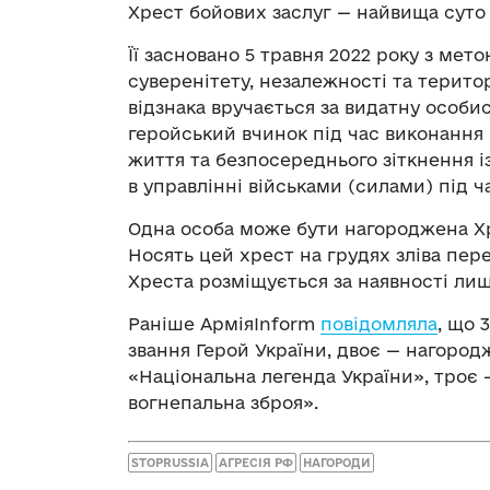
Хрест бойових заслуг — найвища суто 
Її засновано 5 травня 2022 року з мет
суверенітету, незалежності та територ
відзнака вручається за видатну особис
геройський вчинок під час виконання 
життя та безпосереднього зіткнення і
в управлінні військами (силами) під ч
Одна особа може бути нагороджена Хр
Носять цей хрест на грудях зліва пе
Хреста розміщується за наявності лиш
Раніше АрміяInform
повідомляла
, що 
звання Герой України, двоє — нагород
«Національна легенда України», троє
вогнепальна зброя».
STOPRUSSIA
АГРЕСІЯ РФ
НАГОРОДИ