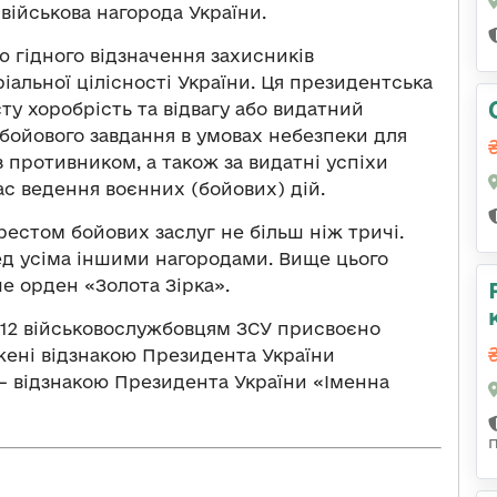
військова нагорода України.
ою гідного відзначення захисників
іальної цілісності України. Ця президентська
ту хоробрість та відвагу або видатний
бойового завдання в умовах небезпеки для
з противником, а також за видатні успіхи
ас ведення воєнних (бойових) дій.
естом бойових заслуг не більш ніж тричі.
ред усіма іншими нагородами. Вище цього
е орден «Золота Зірка».
312 військовослужбовцям ЗСУ присвоєно
жені відзнакою Президента України
 — відзнакою Президента України «Іменна