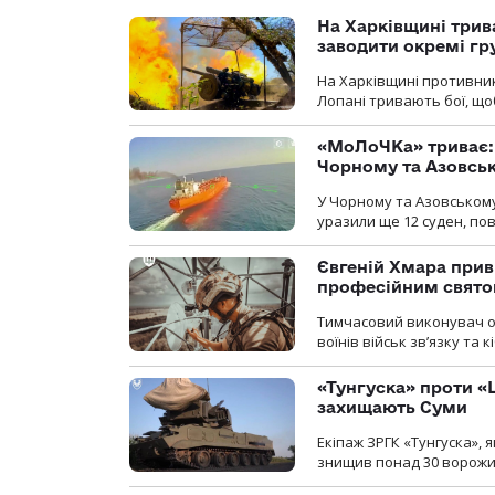
На Харківщині трив
заводити окремі гр
На Харківщині противник
Лопані тривають бої, щоб
«МоЛоЧКа» триває: 
Чорному та Азовсь
У Чорному та Азовському
уразили ще 12 суден, пов
Євгеній Хмара приві
професійним свят
Тимчасовий виконувач об
воїнів військ зв’язку та
«Тунгуска» проти «Ш
захищають Суми
Екіпаж ЗРГК «Тунгуска»,
знищив понад 30 ворожих