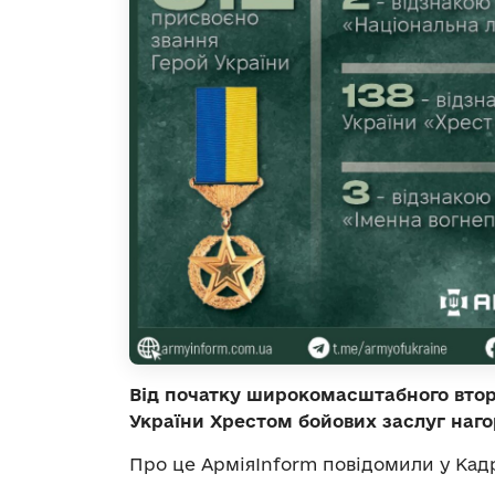
Від початку широкомасштабного втор
України Хрестом бойових заслуг наго
Про це АрміяInform повідомили у Кад