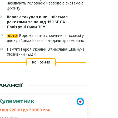
називають головною нервовою системою
фронту
24
Ворог атакував вночі шістьма
ракетами та понад 150 БПЛА —
Повітряні Сили ЗСУ
16
Ворожа атака спричинила пожежі у
ФОТО
двох районах Києва: 4 людини травмовано
00
Пам’яті Героя України В’ячеслава Шимчука
(позивний «Дід»)
ВСІ НОВИНИ
АКАНСІЇ
Кулеметник
від 22000 до 50000 грн