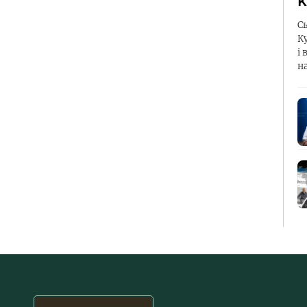
К
С
К
і 
н