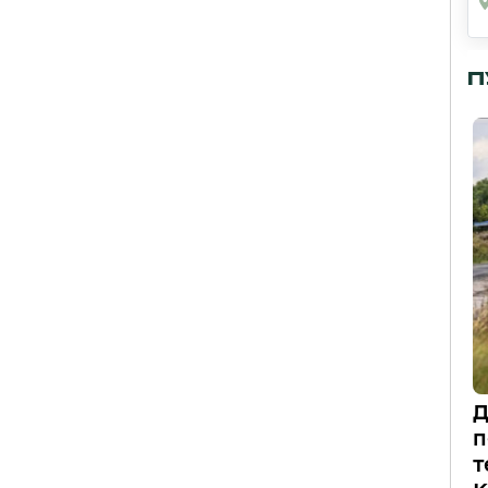
П
Д
п
т