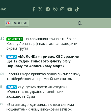
НАС
ENGLISH
:36
На Харківщині тривають бої за
КОМЕНТАР
Козачу Лопань: рф намагається заводити
окремі групи
:18
«МоЛоЧКа» триває: СБС уразили
ВІДЕО
ще 12 суден тіньового флоту рф у
Чорному та Азовському морях
:01
Євгеній Хмара привітав воїнів військ зв’язку
та кібербезпеки з професійним святом
43
«Тунгуска» проти «Шахедів» і
ВІДЕО
«Орланів»: як українські зенітники
захищають Суми
40
«Без зв’язку люди залишаються сліпими
кошенятами»: чому військовий зв’язок