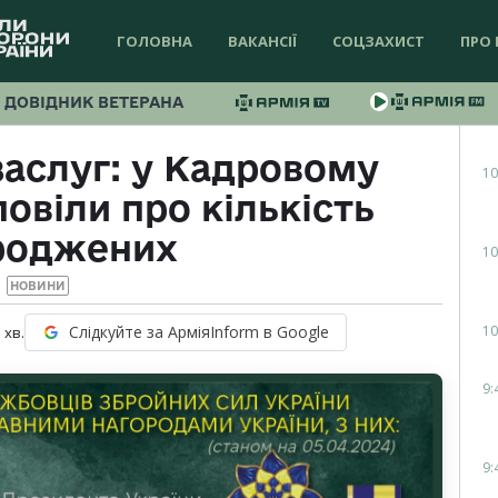
ГОЛОВНА
ВАКАНСІЇ
СОЦЗАХИСТ
ПРО 
ДОВІДНИК ВЕТЕРАНА
заслуг: у Кадровому
10
овіли про кількість
роджених
10
НОВИНИ
10
Слідкуйте за АрміяInform в Google
1
хв.
9:
9: