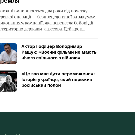
ремля
ьогодні виповнюється два роки від початку
урської операції — безпрецедентної за задумом
виконанням кампанії, яка перенесла бойові дії
а територію держави-агресора. Цей крок…
Актор і офіцер Володимир
Ращук: «Воєнні фільми не мають
нічого спільного з війною»
«Це зло має бути переможене»:
історія українця, який пережив
російський полон