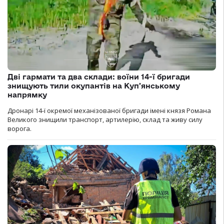
Дві гармати та два склади: воїни 14-ї бригади
знищують тили окупантів на Купʼянському
напрямку
Дронарі 14-ї окремої механізованої бригади імені князя Романа
Великого знищили транспорт, артилерію, склад та живу силу
ворога.