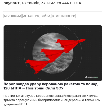
окупант, 18 танків, 37 ББМ та 444 БПЛА.
STOPRUSSIA
АГРЕСІЯ РФ
ВІЙНА
ВТОРГНЕННЯ РФ
Ворог завдав удару керованою ракетою та понад
120 БПЛА — Повітряні Сили ЗСУ
Противник атакував керованою авіаційною ракетою Х-59/69,
трьома баражуючими боєприпасами «Бандероль», а також 126
ударними БПЛА.