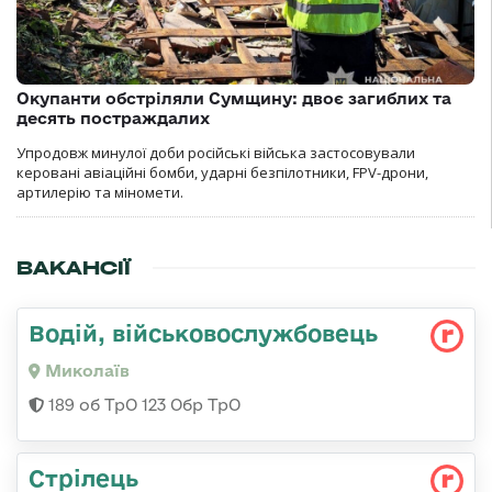
Окупанти обстріляли Сумщину: двоє загиблих та
десять постраждалих
Упродовж минулої доби російські війська застосовували
керовані авіаційні бомби, ударні безпілотники, FPV-дрони,
артилерію та міномети.
ВАКАНСІЇ
Водій, військовослужбовець
Миколаїв
189 об ТрО 123 Обр ТрО
Стрілець