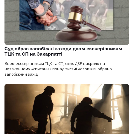
Суд обрав запобіжні заходи двом екскерівникам
ТЦК та СП на Закарпатті
Двом екскерівникам ТЦК та СП, яких ДБР викрило на
незаконному «списанні» понад тисячі чоловіків, обрано
запобіжний захід.