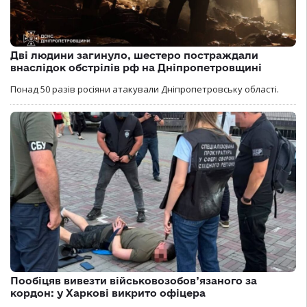
Дві людини загинуло, шестеро постраждали
внаслідок обстрілів рф на Дніпропетровщині
Понад 50 разів росіяни атакували Дніпропетровську області.
Пообіцяв вивезти військовозобов’язаного за
кордон: у Харкові викрито офіцера