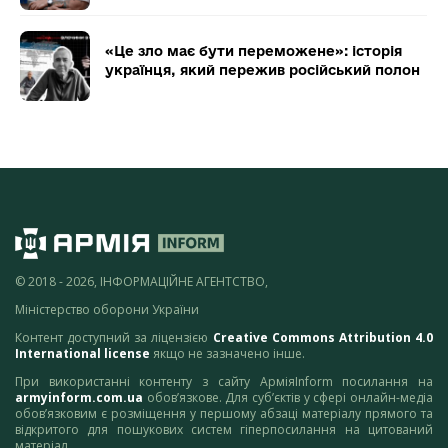
«Це зло має бути переможене»: історія
українця, який пережив російський полон
© 2018 - 2026, ІНФОРМАЦІЙНЕ АГЕНТСТВО,
Міністерство оборони України
Контент доступний за ліцензією
Creative Commons Attribution 4.0
International license
якщо не зазначено інше.
При використанні контенту з сайту АрміяInform посилання на
armyinform.com.ua
обов’язкове. Для суб’єктів у сфері онлайн-медіа
обов’язковим є розміщення у першому абзаці матеріалу прямого та
відкритого для пошукових систем гіперпосилання на цитований
матеріал.