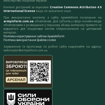
Міністерство оборони України
Контент доступний за ліцензією
Creative Commons Attribution 4.0
International license
якщо не зазначено інше.
При використанні контенту з сайту АрміяInform посилання на
armyinform.com.ua
обов’язкове. Для суб’єктів у сфері онлайн-медіа
обов’язковим є розміщення у першому абзаці матеріалу прямого та
відкритого для пошукових систем гіперпосилання на цитований
матеріал.
Політика користування сайтом АрміяInform
Політика використання файлів cookie
Зауваження та пропозиції по роботі сайту надсилайте на адресу:
webmaster@armyinform.com.ua