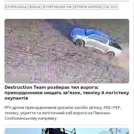
STOPRUSSIA
ВІЙНА
ВТОРГНЕННЯ РФ
ВТРАТИ ВОРОГА
ГШ ЗСУ
Destruction Team розбирає тил ворога:
прикордонники нищать зв’язок, техніку й логістику
окупантів
FPV-дрони прикордонників уразили засоби зв’язку, РЕБ і РЕР,
техніку, укриття та логістичний хаб ворога на Північно-
Слобожанському напрямку.