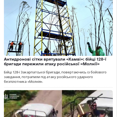
Антидронові сітки врятували «Хамві»: бійці 128-ї
бригади пережили атаку російської «Молнії»
Бійці 128-ї Закарпатської бригади, повертаючись із бойового
завдання, потрапили під атаку російського ударного
безпілотника «Молнія».