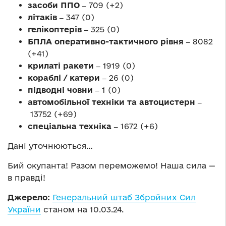
засоби ППО ‒
709 (+2)
літаків ‒
347 (0)
гелікоптерів ‒
325 (0)
БПЛА оперативно-тактичного рівня ‒
8082
(+41)
крилаті ракети ‒
1919 (0)
кораблі / катери ‒
26 (0)
підводні човни ‒
1 (0)
автомобільної техніки та автоцистерн ‒
13752 (+69)
спеціальна техніка ‒
1672 (+6)
Дані уточнюються…
Бий окупанта! Разом переможемо! Наша сила —
в правді!
Джерело:
Генеральний штаб Збройних Сил
України
станом на 10.03.24.