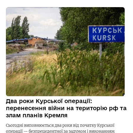
Два роки Курської операції:
перенесення війни на територію рф та
злам планів Кремля
Сьогодні виповнюється два роки від початку Курської
операції — безпрецедентної за задумом і виконанням