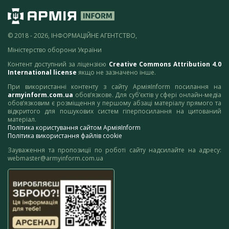
© 2018 - 2026, ІНФОРМАЦІЙНЕ АГЕНТСТВО,
Міністерство оборони України
Контент доступний за ліцензією
Creative Commons Attribution 4.0
International license
якщо не зазначено інше.
При використанні контенту з сайту АрміяInform посилання на
armyinform.com.ua
обов’язкове. Для суб’єктів у сфері онлайн-медіа
обов’язковим є розміщення у першому абзаці матеріалу прямого та
відкритого для пошукових систем гіперпосилання на цитований
матеріал.
Політика користування сайтом АрміяInform
Політика використання файлів cookie
Зауваження та пропозиції по роботі сайту надсилайте на адресу:
webmaster@armyinform.com.ua