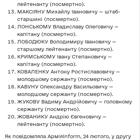
лейтенанту (посмертно).
МАКСІЯНУ Михайлу Івановичу — штаб-
старшині (посмертно).
ЛОНСЬКОМУ Владиславу Олеговичу —
капітану (посмертно).
ЛОБОДЮКУ Володимиру Івановичу —
старшому лейтенанту (посмертно).
КРИМСЬКОМУ Івану Степановичу —
капітану (посмертно).
КОВАЛЕНКУ Антону Ростиславовичу —
молодшому сержанту (посмертно).
КАВУНУ Олександру Васильовичу —
молодшому сержанту (посмертно).
ЖУКОВУ Вадиму Андрійовичу — головному
сержанту (посмертно).
ЖОВАНИКУ
Андрію Євгеновичу —
лейтенанту (посмертно).
Як повідомляла АрміяInform, 24 лютого, у другу