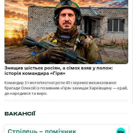
Знищив шістьох росіян, а сімох взяв у полон:
історія командира «Гіря»
Командир 3-ї мотопіхотної роти 43-ї окремої механізованої
бригади Олексій із позивним «Гіря» захищає Харківщину — край,
де народився та виріс.
ВАКАНСІЇ
Стрілець – помічник