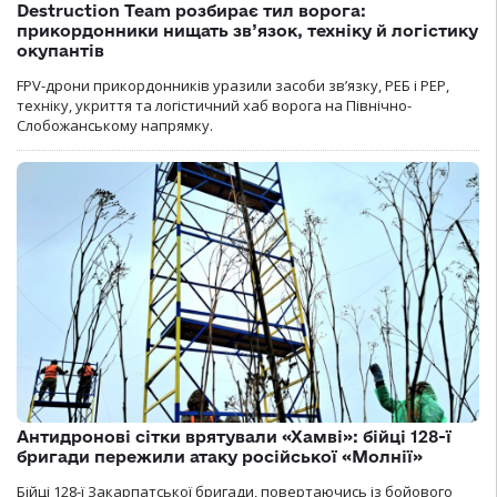
Destruction Team розбирає тил ворога:
прикордонники нищать зв’язок, техніку й логістику
окупантів
FPV-дрони прикордонників уразили засоби зв’язку, РЕБ і РЕР,
техніку, укриття та логістичний хаб ворога на Північно-
Слобожанському напрямку.
Антидронові сітки врятували «Хамві»: бійці 128-ї
бригади пережили атаку російської «Молнії»
Бійці 128-ї Закарпатської бригади, повертаючись із бойового