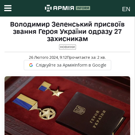
EN
Володимир Зеленський присвоїв
звання Героя України одразу 27
захисникам
НОВИНИ
26 Лютого 2024, 9:12
Прочитаєте за:
2
хв.
Слідкуйте за АрміяInform в Google