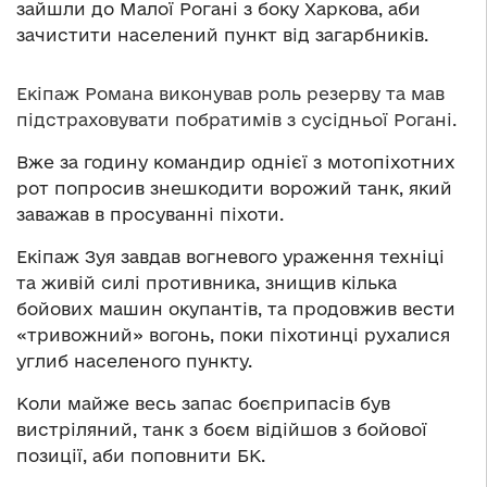
зайшли до Малої Рогані з боку Харкова, аби
зачистити населений пункт від загарбників.
Екіпаж Романа виконував роль резерву та мав
підстраховувати побратимів з сусідньої Рогані.
Вже за годину командир однієї з мотопіхотних
рот попросив знешкодити ворожий танк, який
заважав в просуванні піхоти.
Екіпаж Зуя завдав вогневого ураження техніці
та живій силі противника, знищив кілька
бойових машин окупантів, та продовжив вести
«тривожний» вогонь, поки піхотинці рухалися
углиб населеного пункту.
Коли майже весь запас боєприпасів був
вистріляний, танк з боєм відійшов з бойової
позиції, аби поповнити БК.