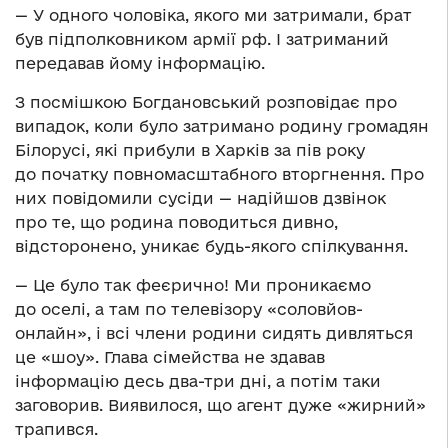
— У одного чоловіка, якого ми затримали, брат
був підполковником армії рф. І затриманий
передавав йому інформацію.
З посмішкою Богдановський розповідає про
випадок, коли було затримано родину громадян
Білорусі, які прибули в Харків за пів року
до початку повномасштабного вторгнення. Про
них повідомили сусіди — надійшов дзвінок
про те, що родина поводиться дивно,
відсторонено, уникає будь-якого спілкування.
— Це було так феєрично! Ми проникаємо
до оселі, а там по телевізору «соловйов-
онлайн», і всі члени родини сидять дивляться
це «шоу». Глава сімейства не здавав
інформацію десь два-три дні, а потім таки
заговорив. Виявилося, що агент дуже «жирний»
трапився.