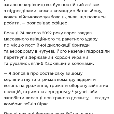
загальне керівництво: був постійний зв’язок
з підрозділами, кожен командир батальйону,
кожен військовослужбовець, знав, що повинен
робити, — розповідає офіцер.
Вранці 24 лютого 2022 року ворог завдав
масованого авіаційного та ракетного удару
по місцю постійної дислокації бригади
та аеродрому в Чугуєві. Його наземні підрозділи
перетнули державний кордон України
та рухались вглиб Харківщини колонами.
— Я доповів про обстановку вищому
керівництву та отримав команду відкрити
вогонь на ураження, тримати оборону зайнятих
позицій, втримати аеродром у Чугуєві, аби
запобігти висадці повітряного десанту, — згадує
комбриг воїнів Сірка.
Перші два дні бригада вела бої на цьому