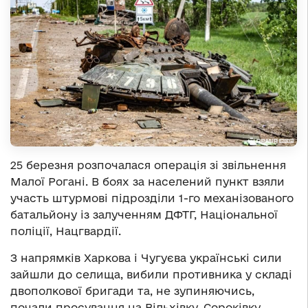
25 березня розпочалася операція зі звільнення
Малої Рогані. В боях за населений пункт взяли
участь штурмові підрозділи 1-го механізованого
батальйону із залученням ДФТГ, Національної
поліції, Нацгвардії.
З напрямків Харкова і Чугуєва українські сили
зайшли до селища, вибили противника у складі
двополкової бригади та, не зупиняючись,
почали просування на Вільхівку, Сороківку,