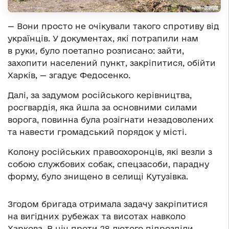
— Вони просто не очікували такого спротиву від
українців. У документах, які потрапили нам
в руки, було поетапно розписано: зайти,
захопити населений пункт, закріпитися, обійти
Харків, — згадує Федосенко.
Далі, за задумом російського керівництва,
росгвардія, яка йшла за основними силами
ворога, повинна була розігнати незадоволених
та навести громадський порядок у місті.
Колону російських правоохоронців, які везли з
собою службових собак, спецзасоби, парадну
форму, було знищено в селищі Кутузівка.
Згодом бригада отримала задачу закріпитися
на вигідних рубежах та висотах навколо
Харкова. В ніч проти 28 лютого підрозділи