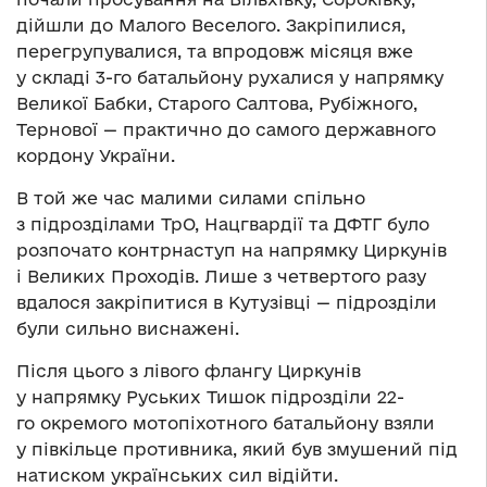
дійшли до Малого Веселого. Закріпилися,
перегрупувалися, та впродовж місяця вже
у складі 3-го батальйону рухалися у напрямку
Великої Бабки, Старого Салтова, Рубіжного,
Тернової — практично до самого державного
кордону України.
В той же час малими силами спільно
з підрозділами ТрО, Нацгвардії та ДФТГ було
розпочато контрнаступ на напрямку Циркунів
і Великих Проходів. Лише з четвертого разу
вдалося закріпитися в Кутузівці — підрозділи
були сильно виснажені.
Після цього з лівого флангу Циркунів
у напрямку Руських Тишок підрозділи 22-
го окремого мотопіхотного батальйону взяли
у півкільце противника, який був змушений під
натиском українських сил відійти.