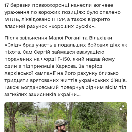
17 березня правоохоронці нанесли вогневе
ураження по ворожих позиціях: було спалено
МТЛБ, ліквідовано ПТУР, а також відкрито
власний рахунок «хороших рускіх».
Після звільнення Малої Рогані та Вільхівки
«Схід» брав участь в подальших бойових діях як
піхота. Сам Сергій займався евакуацією
поранених на Форді F-150, який надав йому
один з підприємців Харкова. За період
Харківської кампанії на його рахунку близько
тридцяти врятованих життів українських бійців.
Також Богдановський повернув рідним вісім тіл
загиблих захисників України…