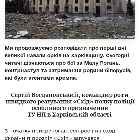
Ми продовжуємо розповідати про перші дні
великої навали орків на Харківщину. Сьогодні
читачі дізнаються про бої за Малу Рогань,
контрнаступ та затримання родини білорусів,
які були агентами кремля.
Сергій Богдановський, командир роти
швидкого реагування «Схід» полку поліції
особливого призначення
ГУ НП в Харківській області
З початку прикритої агресії росії на сході
України підрозділ «Схід» залучався