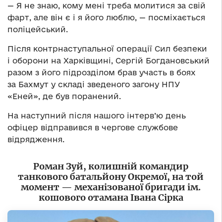
— Я не знаю, кому мені треба молитися за свій
фарт, але він є і я його люблю, — посміхається
поліцейський.
Після контрнаступальної операції Сил безпеки
і оборони на Харківщині, Сергій Богдановський
разом з його підрозділом брав участь в боях
за Бахмут у складі зведеного загону НПУ
«Еней», де був поранений.
На наступний після нашого інтерв’ю день
офіцер відправився в чергове службове
відрядження.
Роман Зуй, колишній командир
танкового батальйону Окремої, на той
момент — механізованої бригади ім.
кошового отамана Івана Сірка