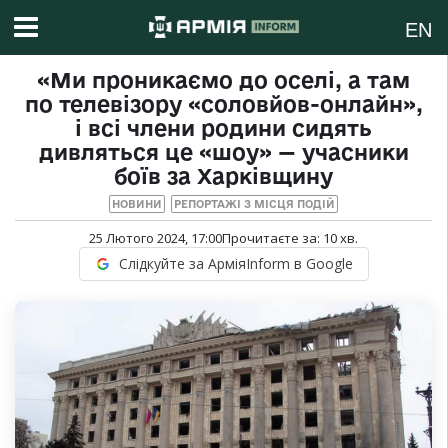
EN
«Ми проникаємо до оселі, а там
по телевізору «соловйов-онлайн»,
і всі члени родини сидять
дивляться це «шоу» — учасники
боїв за Харківщину
НОВИНИ
РЕПОРТАЖІ З МІСЦЯ ПОДІЙ
25 Лютого 2024, 17:00
Прочитаєте за:
10
хв.
Слідкуйте за АрміяInform в Google