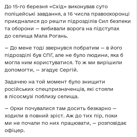
До 15-го березня «Схід» виконував суто
поліцейські завдання, а 16 числа правоохоронці
приєдналися до решти підрозділів Сил безпеки
та оборони — вибивали ворога на підступах
до селища Мала Рогань.
— До мене тоді звернувся побратим — в його
підрозділі був СПГ, але не було людини, яка б
могла ним користуватися. То ж ми вирішили
допомогти, — згадує Сергій.
Задачею на той момент було знищити
російських спецпризначенців, які стояли
в лісосмузі поблизу селища.
— Орки почувалися там досить безкарно —
ходили в повний зріст. Аж до тих пір, поки
ми не почали по них працювати, — розповідає
офіцер.