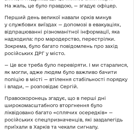
На жаль, це було правдою, — згадує офіцер.
Перший день великої навали орків минув
у службових виїздах — допомозі в евакуаціях,
відпрацюванні різноманітної інформації, яка
надходила: про мародерство, перестрілки.
Зокрема, було багато повідомлень про захід
російських ДРГ у місто.
— Це все треба було перевіряти. І ми старалися,
як могли, адже людям було важливо бачити
поліцію в місті — втілення стабільності порядку
і влади, — розповідає Сергій.
Правоохоронець згадує, що в перші дні
широкомасштабного вторгнення було
ліквідовано багато «сплячих осередків» —
російських спецпризначенців, які заздалегідь
приїхали в Харків та чекали сигналу.