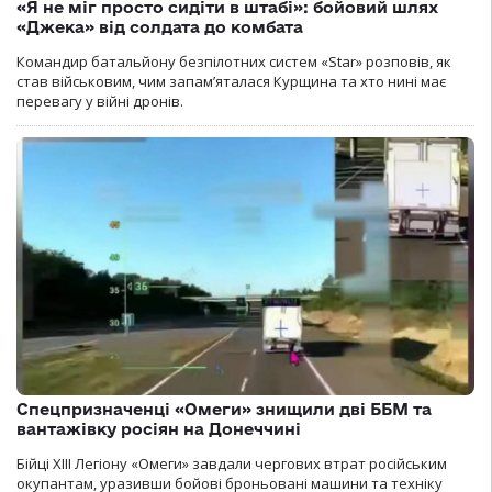
«Я не міг просто сидіти в штабі»: бойовий шлях
«Джека» від солдата до комбата
Командир батальйону безпілотних систем «Star» розповів, як
став військовим, чим запам’яталася Курщина та хто нині має
перевагу у війні дронів.
Спецпризначенці «Омеги» знищили дві ББМ та
вантажівку росіян на Донеччині
Бійці ХІІІ Легіону «Омеги» завдали чергових втрат російським
окупантам, уразивши бойові броньовані машини та техніку