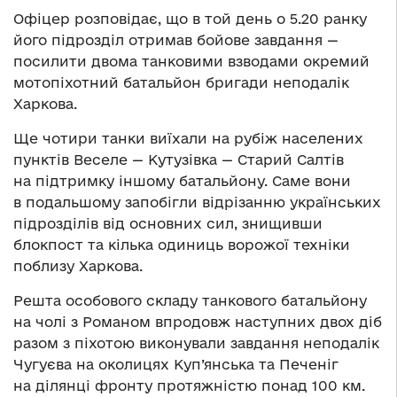
Офіцер розповідає, що в той день о 5.20 ранку
його підрозділ отримав бойове завдання —
посилити двома танковими взводами окремий
мотопіхотний батальйон бригади неподалік
Харкова.
Ще чотири танки виїхали на рубіж населених
пунктів Веселе — Кутузівка — Старий Салтів
на підтримку іншому батальйону. Саме вони
в подальшому запобігли відрізанню українських
підрозділів від основних сил, знищивши
блокпост та кілька одиниць ворожої техніки
поблизу Харкова.
Решта особового складу танкового батальйону
на чолі з Романом впродовж наступних двох діб
разом з піхотою виконували завдання неподалік
Чугуєва на околицях Куп’янська та Печеніг
на ділянці фронту протяжністю понад 100 км.