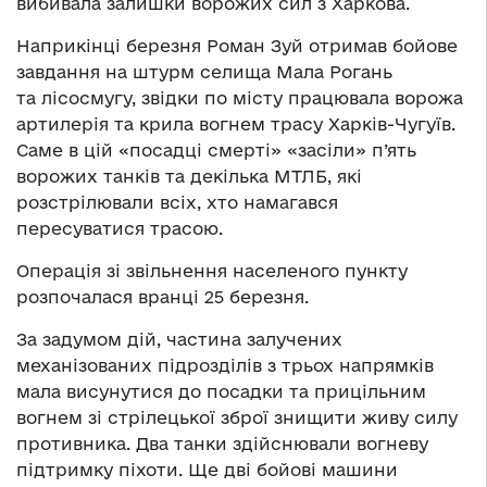
вибивала залишки ворожих сил з Харкова.
Наприкінці березня Роман Зуй отримав бойове
завдання на штурм селища Мала Рогань
та лісосмугу, звідки по місту працювала ворожа
артилерія та крила вогнем трасу Харків-Чугуїв.
Саме в цій «посадці смерті» «засіли» п’ять
ворожих танків та декілька МТЛБ, які
розстрілювали всіх, хто намагався
пересуватися трасою.
Операція зі звільнення населеного пункту
розпочалася вранці 25 березня.
За задумом дій, частина залучених
механізованих підрозділів з трьох напрямків
мала висунутися до посадки та прицільним
вогнем зі стрілецької зброї знищити живу силу
противника. Два танки здійснювали вогневу
підтримку піхоти. Ще дві бойові машини