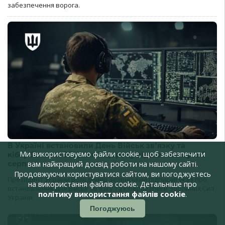
забезпечення ворога.
В Україні встановили День Військ зв’язку та
Ми використовуємо файли cookie, щоб забезпечити
кібербезпеки ЗСУ, який щороку відзначатимуть 8
вам найкращий досвід роботи на нашому сайті.
серпня
Продовжуючи користуватися сайтом, ви погоджуєтесь
Президент України Володимир Зеленський підписав указ про
на використання файлів cookie. Детальніше про
встановлення Дня Військ зв'язку та кібербезпеки Збройних Сил
політику використання файлів cookie
.
України.
Погоджуюсь