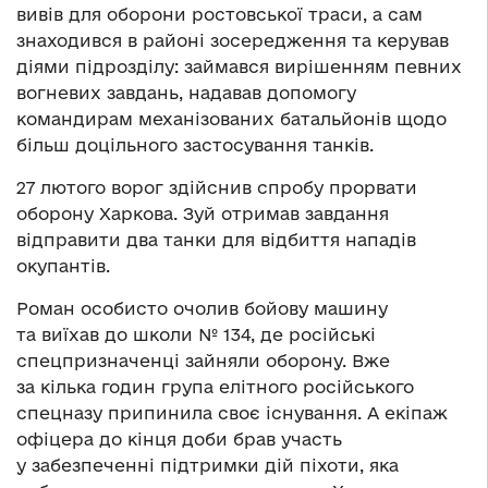
вивів для оборони ростовської траси, а сам
знаходився в районі зосередження та керував
діями підрозділу: займався вирішенням певних
вогневих завдань, надавав допомогу
командирам механізованих батальйонів щодо
більш доцільного застосування танків.
27 лютого ворог здійснив спробу прорвати
оборону Харкова. Зуй отримав завдання
відправити два танки для відбиття нападів
окупантів.
Роман особисто очолив бойову машину
та виїхав до школи № 134, де російські
спецпризначенці зайняли оборону. Вже
за кілька годин група елітного російського
спецназу припинила своє існування. А екіпаж
офіцера до кінця доби брав участь
у забезпеченні підтримки дій піхоти, яка