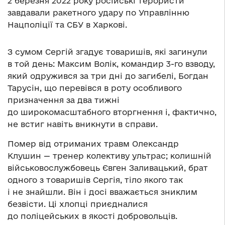
2 березня 2022 року російські терористи
завдавали ракетного удару по Управлінню
Нацполіції та СБУ в Харкові.
З сумом Сергій згадує товаришів, які загинули
в той день: Максим Волік, командир 3-го взводу,
який одружився за три дні до загибелі, Богдан
Тарусін, що перевівся в роту особливого
призначення за два тижні
до широкомасштабного вторгнення і, фактично,
не встиг навіть вникнути в справи.
Помер від отриманих травм Олександр
Клушин — тренер колективу ультрас; колишній
військовослужбовець Євген Заливацький, брат
одного з товаришів Сергія, тіло якого так
і не знайшли. Він і досі вважається зниклим
безвісти. Ці хлопці приєдналися
до поліцейських в якості добровольців.