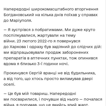
Напередодні широкомасштабного вторгнення
Богдановський на кілька днів поїхав у справах
до Маріуполя.
— Я зустрівся з побратимами. Ми дуже круто
поспілкувалися, жартували на тему
війни. 23 лютого 2022-го я повернувся
до Харкова і одразу був задіяний до слідчих дій:
ми відпрацьовували продаж заборонених
препаратів в аптечних пунктах, тож опинився
вдома я близько 3-ї години ночі.
Прокинувся Сергій вранці не від будильника,
а від того, що хтось просто виламував двері
оселі.
— Це був мій товариш. Напередодні
ми посварилися, і почувши від нього — почалася
війна, я подумав, що це якийсь злий жарт.