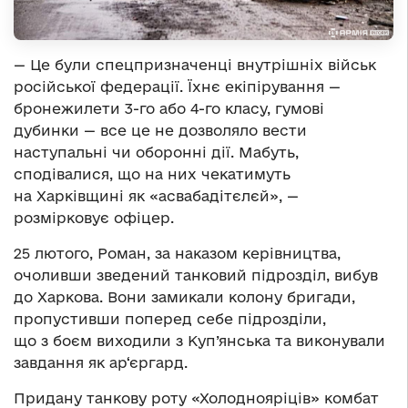
— Це були спецпризначенці внутрішніх військ
російської федерації. Їхнє екіпірування —
бронежилети 3-го або 4-го класу, гумові
дубинки — все це не дозволяло вести
наступальні чи оборонні дії. Мабуть,
сподівалися, що на них чекатимуть
на Харківщині як «асвабадітєлєй», —
розмірковує офіцер.
25 лютого, Роман, за наказом керівництва,
очоливши зведений танковий підрозділ, вибув
до Харкова. Вони замикали колону бригади,
пропустивши поперед себе підрозділи,
що з боєм виходили з Куп’янська та виконували
завдання як ар‘єргард.
Придану танкову роту «Холоднояріців» комбат