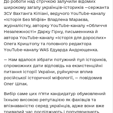
До роботи над стрічкою залучили відомих
широкому загалу українців-істориків —сержанта
ЗСУ Вахтанга Кіпіані, ведучого YouTube-каналу
«Історія Без Міфів» Владлена Мараєва,
журналістку, авторку YouTube-каналу «Обличчя
Незалежності» Дарку Гірну, письменника й
автора YouTube-каналу «Історія для дорослих»
Олега Криштопу та головного редактора
YouTube-каналу WAS Едуарда Андрющенка.
— Нам вдалося зібрати потужний пул істориків,
спроможних дати відповідь на екзистенційні
питання історії України, руйнуючи вплив
російської історичної міфології, — повідомив
Олег Шпак.
Вибір саме цих п’яти кандидатур обумовлений
їхньою високою репутацією як фахівців та
впізнаваністю серед українців, адже вони вже
тривалий час досліджують і популяризують