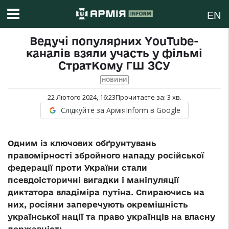
EN
Ведучі популярних YouTube-
каналів взяли участь у фільмі
СтратКому ГШ ЗСУ
НОВИНИ
22 Лютого 2024, 16:23
Прочитаєте за:
3
хв.
Слідкуйте за АрміяInform в Google
Одним із ключових обґрунтувань
правомірності збройного нападу російської
федерації проти України стали
псевдоісторичні вигадки і маніпуляції
диктатора владіміра путіна. Спираючись на
них, росіяни заперечують окремішність
української нації та право українців на власну