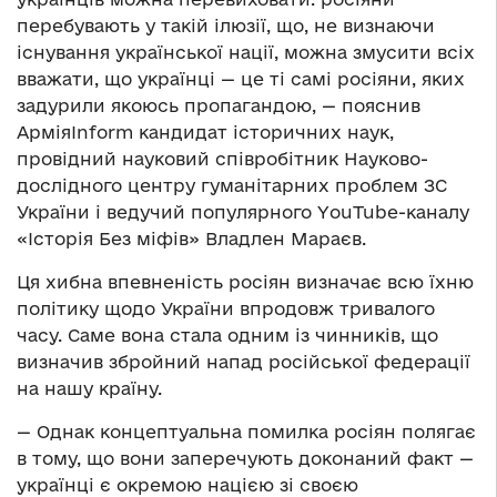
перебувають у такій ілюзії, що, не визнаючи
існування української нації, можна змусити всіх
вважати, що українці — це ті самі росіяни, яких
задурили якоюсь пропагандою, — пояснив
АрміяInform кандидат історичних наук,
провідний науковий співробітник Науково-
дослідного центру гуманітарних проблем ЗС
України і ведучий популярного YouTube-каналу
«Історія Без міфів» Владлен Мараєв.
Ця хибна впевненість росіян визначає всю їхню
політику щодо України впродовж тривалого
часу. Саме вона стала одним із чинників, що
визначив збройний напад російської федерації
на нашу країну.
— Однак концептуальна помилка росіян полягає
в тому, що вони заперечують доконаний факт —
українці є окремою нацією зі своєю