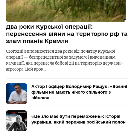
Два роки Курської операції:
перенесення війни на територію рф та
злам планів Кремля
Сьогодні виповнюється два роки від початку Курської
операції — безпрецедентної за задумом і виконанням
кампанії, яка перенесла бойові дії на територію держави-
агресора. Цей крок…
Актор і офіцер Володимир Ращук: «Воєнні
фільми не мають нічого спільного з
війною»
«Це зло має бути переможене»: історія
українця, який пережив російський полон