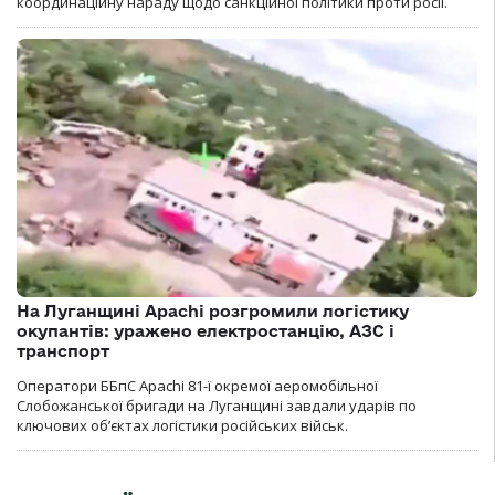
координаційну нараду щодо санкційної політики проти росії.
На Луганщині Apachi розгромили логістику
окупантів: уражено електростанцію, АЗС і
транспорт
Оператори ББпС Apachi 81-ї окремої аеромобільної
Слобожанської бригади на Луганщині завдали ударів по
ключових об’єктах логістики російських військ.