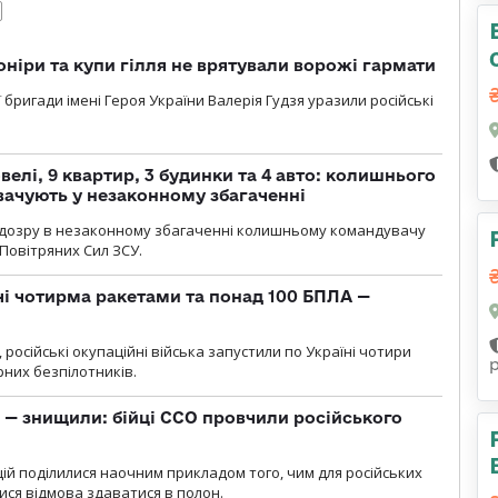
оніри та купи гілля не врятували ворожі гармати
ї бригади імені Героя України Валерія Гудзя уразили російські
елі, 9 квартир, 3 будинки та 4 авто: колишнього
ачують у незаконному збагаченні
ідозру в незаконному збагаченні колишньому командувачу
Повітряних Сил ЗСУ.
чі чотирма ракетами та понад 100 БПЛА —
, російські окупаційні війська запустили по Україні чотири
рних безпілотників.
 — знищили: бійці ССО провчили російського
ій поділилися наочним прикладом того, чим для російських
ися відмова здаватися в полон.