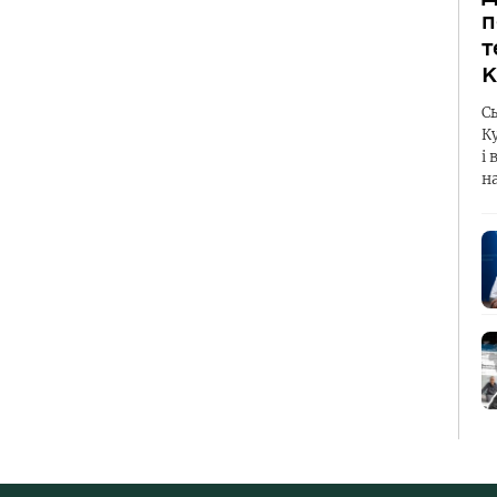
п
т
К
С
К
і 
н