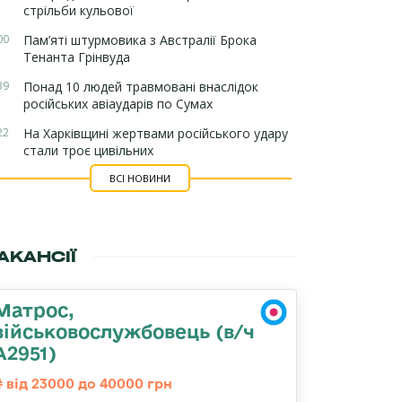
стрільби кульової
00
Пам’яті штурмовика з Австралії Брока
Тенанта Грінвуда
39
Понад 10 людей травмовані внаслідок
російських авіаударів по Сумах
22
На Харківщині жертвами російського удару
стали троє цивільних
ВСІ НОВИНИ
АКАНСІЇ
Матрос,
військовослужбовець (в/ч
А2951)
від 23000 до 40000 грн