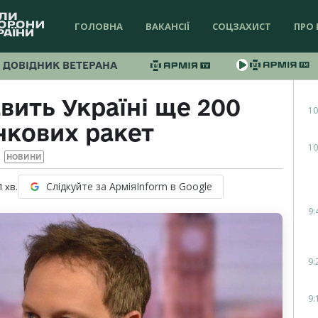
ГОЛОВНА
ВАКАНСІЇ
СОЦЗАХИСТ
ПРО 
ДОВІДНИК ВЕТЕРАНА
вить Україні ще 200
10
нкових ракет
10
НОВИНИ
Слідкуйте за АрміяInform в Google
1
хв.
9:
9:
9: