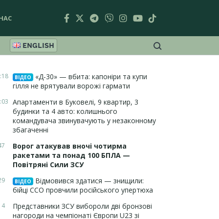
НАС
ENGLISH
:18
«Д-30» — вбита: капоніри та купи
ВІДЕО
гілля не врятували ворожі гармати
:03
Апартаменти в Буковелі, 9 квартир, 3
будинки та 4 авто: колишнього
командувача звинувачують у незаконному
збагаченні
47
Ворог атакував вночі чотирма
ракетами та понад 100 БПЛА —
Повітряні Сили ЗСУ
29
Відмовився здатися — знищили:
ВІДЕО
бійці ССО провчили російського упертюха
14
Представники ЗСУ вибороли дві бронзові
нагороди на чемпіонаті Європи U23 зі