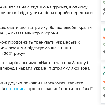
чний вплив на ситуацію на фронті, в одному
залишити і відступити після спроби переправи
воювати цю підтримку. Всі волелюбні країни
е», – сказав міністр оборони.
акож продовжить тренувати українських
и: «Разом ми підготуємо ще 10 000
і 2024 року».
и є «вирішальним». «Настав час для Заходу і
вперед і надати Україні підтримку, якої вона
додні других роковин широкомасштабного
нія
оголосила
про нові санкції проти росії за її