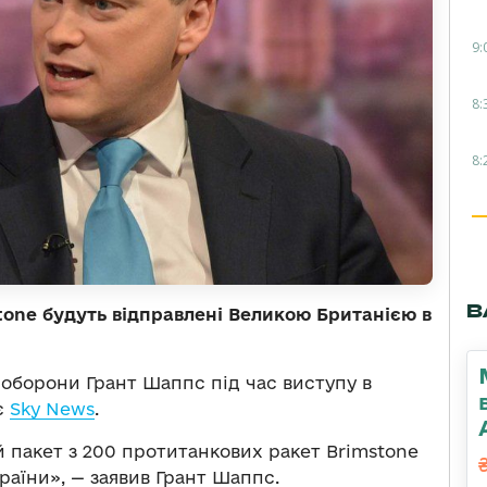
9:
8:
8:
В
tone будуть відправлені Великою Британією в
 оборони Грант Шаппс під час виступу в
є
Sky News
.
 пакет з 200 протитанкових ракет Brimstone
аїни», — заявив Грант Шаппс.