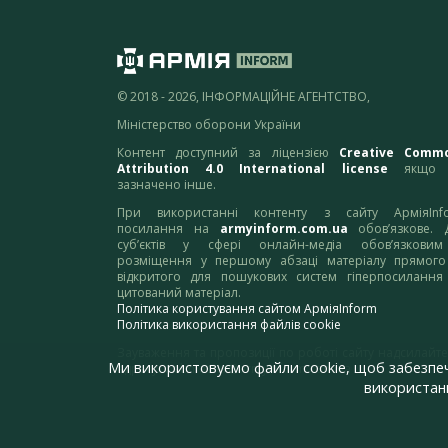
© 2018 - 2026, ІНФОРМАЦІЙНЕ АГЕНТСТВО,
Міністерство оборони України
Контент доступний за ліцензією
Creative Comm
Attribution 4.0 International license
якщо 
зазначено інше.
При використанні контенту з сайту АрміяInf
посилання на
armyinform.com.ua
обов’язкове. 
суб’єктів у сфері онлайн-медіа обов’язкови
розміщення у першому абзаці матеріалу прямого
відкритого для пошукових систем гіперпосилання
цитований матеріал.
Політика користування сайтом АрміяInform
Політика використання файлів cookie
Зауваження та пропозиції по роботі сайту надсилайте
Ми використовуємо файли cookie, щоб забезпе
адресу:
webmaster@armyinform.com.ua
використанн