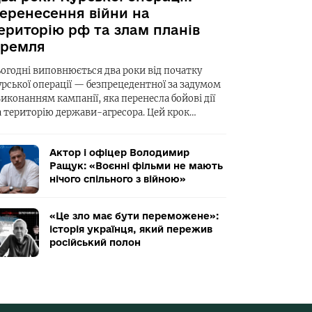
еренесення війни на
ериторію рф та злам планів
ремля
ьогодні виповнюється два роки від початку
урської операції — безпрецедентної за задумом
виконанням кампанії, яка перенесла бойові дії
а територію держави-агресора. Цей крок…
Актор і офіцер Володимир
Ращук: «Воєнні фільми не мають
нічого спільного з війною»
«Це зло має бути переможене»:
історія українця, який пережив
російський полон