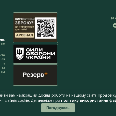
pr
ons
не
orm
Для
м є
 та
 на
 на
чити вам найкращий досвід роботи на нашому сайті. Продовжу
я файлів cookie. Детальніше про
політику використання фай
Погоджуюсь