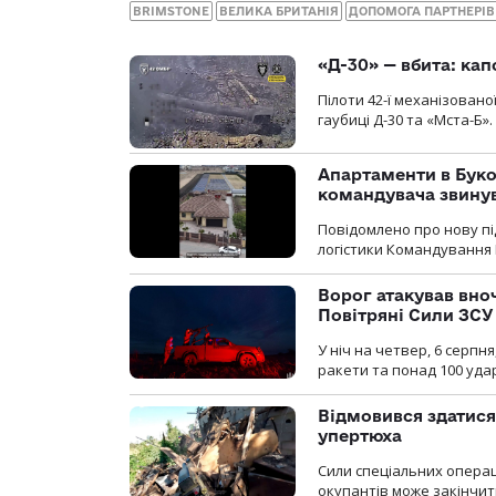
BRIMSTONE
ВЕЛИКА БРИТАНІЯ
ДОПОМОГА ПАРТНЕРІВ
«Д-30» — вбита: кап
Пілоти 42-ї механізовано
гаубиці Д-30 та «Мста-Б».
Апартаменти в Буков
командувача звинув
Повідомлено про нову п
логістики Командування 
Ворог атакував вно
Повітряні Сили ЗСУ
У ніч на четвер, 6 серпня
ракети та понад 100 уда
Відмовився здатися
упертюха
Сили спеціальних операц
окупантів може закінчит