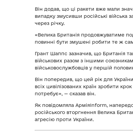
Він додав, що ці ракети вже мали зна
випадку змусивши російські війська 
через річку.
«Велика Британія продовжуватиме под
повинні бути змушені робити те ж сам
Грант Шаппс зазначив, що Британія т
військових разом з іншими союзникам
військовослужбовців у першій половин
Він попередив, що цей рік для Україн
всіх цивілізованих країн зробити крок 
потребує», — сказав він.
Як повідомляла АрміяInform, напере
російського вторгнення Велика Брита
агресію проти України.