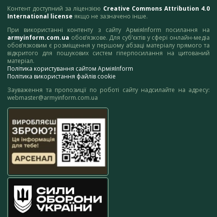
Контент доступний за ліцензією
Creative Commons Attribution 4.0
International license
якщо не зазначено інше.
При використанні контенту з сайту АрміяInform посилання на
armyinform.com.ua
обов’язкове. Для суб’єктів у сфері онлайн-медіа
обов’язковим є розміщення у першому абзаці матеріалу прямого та
відкритого для пошукових систем гіперпосилання на цитований
матеріал.
Політика користування сайтом АрміяInform
Політика використання файлів cookie
Зауваження та пропозиції по роботі сайту надсилайте на адресу:
webmaster@armyinform.com.ua