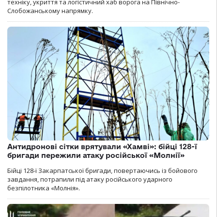
техніку, укриття та логістичний хаб ворога на Північно-
Слобожанському напрямку.
Антидронові сітки врятували «Хамві»: бійці 128-ї
бригади пережили атаку російської «Молнії»
Бійці 128-ї Закарпатської бригади, повертаючись із бойового
завдання, потрапили під атаку російського ударного
безпілотника «Молнія».