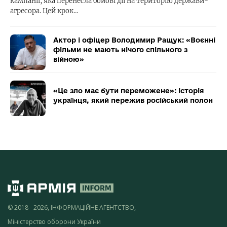
кампанії, яка перенесла бойові дії на територію держави-
агресора. Цей крок…
Актор і офіцер Володимир Ращук: «Воєнні
фільми не мають нічого спільного з
війною»
«Це зло має бути переможене»: історія
українця, який пережив російський полон
© 2018 - 2026, ІНФОРМАЦІЙНЕ АГЕНТСТВО,
Міністерство оборони України