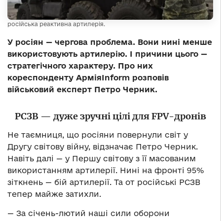
російська реактивна артилерія.
У росіян — чергова проблема. Вони нині менше
використовують артилерію. І причини цього —
стратегічного характеру. Про них
кореспонденту АрміяInform розповів
військовий експерт Петро Черник.
РСЗВ — дуже зручні цілі для FPV-дронів
Не таємниця, що росіяни повернули світ у
Другу світову війну, відзначає Петро Черник.
Навіть далі — у Першу світову з її масованим
використанням артилерії. Нині на фронті 95%
зіткнень — бій артилерії. Та от російські РСЗВ
тепер майже затихли.
— За січень-лютий наші сили оборони