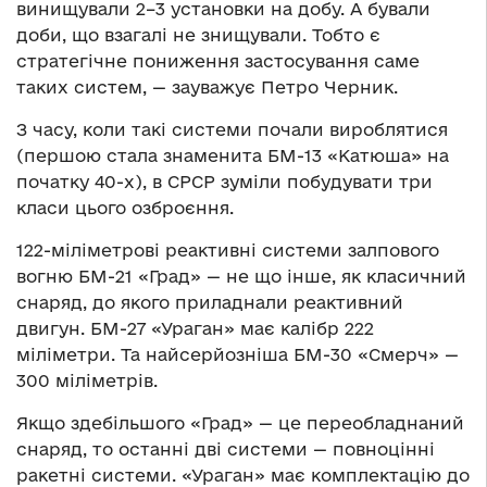
винищували 2–3 установки на добу. А бували
доби, що взагалі не знищували. Тобто є
стратегічне пониження застосування саме
таких систем, — зауважує Петро Черник.
З часу, коли такі системи почали вироблятися
(першою стала знаменита БМ-13 «Катюша» на
початку 40-х), в СРСР зуміли побудувати три
класи цього озброєння.
122-міліметрові реактивні системи залпового
вогню БМ-21 «Град» — не що інше, як класичний
снаряд, до якого приладнали реактивний
двигун. БМ-27 «Ураган» має калібр 222
міліметри. Та найсерйозніша БМ-30 «Смерч» —
300 міліметрів.
Якщо здебільшого «Град» — це переобладнаний
снаряд, то останні дві системи — повноцінні
ракетні системи. «Ураган» має комплектацію до