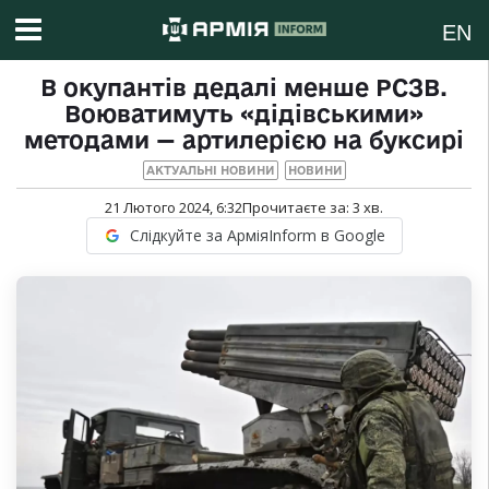
EN
В окупантів дедалі менше РСЗВ.
Воюватимуть «дідівськими»
методами — артилерією на буксирі
АКТУАЛЬНІ НОВИНИ
НОВИНИ
21 Лютого 2024, 6:32
Прочитаєте за:
3
хв.
Слідкуйте за АрміяInform в Google