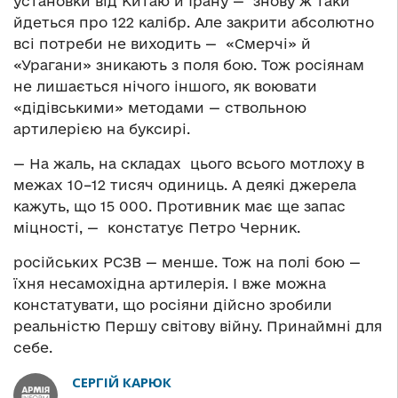
установки від Китаю й Ірану — знову ж таки
йдеться про 122 калібр. Але закрити абсолютно
всі потреби не виходить — «Смерчі» й
«Урагани» зникають з поля бою. Тож росіянам
не лишається нічого іншого, як воювати
«дідівськими» методами — ствольною
артилерією на буксирі.
— На жаль, на складах цього всього мотлоху в
межах 10–12 тисяч одиниць. А деякі джерела
кажуть, що 15 000. Противник має ще запас
міцності, — констатує Петро Черник.
російських РСЗВ — менше. Тож на полі бою —
їхня несамохідна артилерія. І вже можна
констатувати, що росіяни дійсно зробили
реальністю Першу світову війну. Принаймні для
себе.
СЕРГІЙ КАРЮК