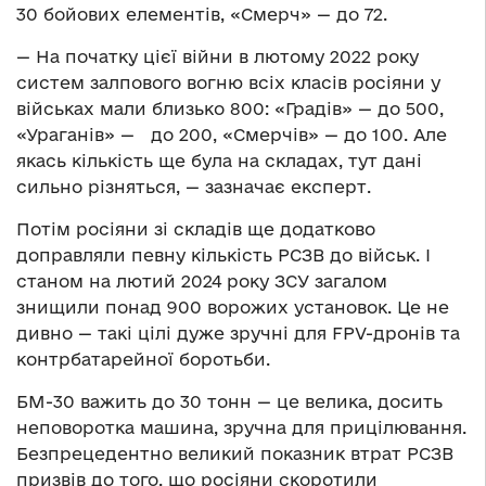
30 бойових елементів, «Смерч» — до 72.
— На початку цієї війни в лютому 2022 року
систем залпового вогню всіх класів росіяни у
військах мали близько 800: «Градів» — до 500,
«Ураганів» — до 200, «Смерчів» — до 100. Але
якась кількість ще була на складах, тут дані
сильно різняться, — зазначає експерт.
Потім росіяни зі складів ще додатково
доправляли певну кількість РСЗВ до військ. І
станом на лютий 2024 року ЗСУ загалом
знищили понад 900 ворожих установок. Це не
дивно — такі цілі дуже зручні для FPV-дронів та
контрбатарейної боротьби.
БМ-30 важить до 30 тонн — це велика, досить
неповоротка машина, зручна для прицілювання.
Безпрецедентно великий показник втрат РСЗВ
призвів до того, що росіяни скоротили