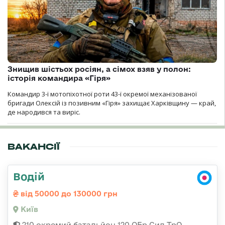
Знищив шістьох росіян, а сімох взяв у полон:
історія командира «Гіря»
Командир 3-ї мотопіхотної роти 43-ї окремої механізованої
бригади Олексій із позивним «Гіря» захищає Харківщину — край,
де народився та виріс.
ВАКАНСІЇ
Водій
від 50000 до 130000 грн
Київ
210 окремий батальйон 120 ОБр Сил ТрО