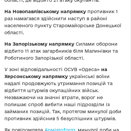
області, де відбито 21 атаку окупантів.
На Новопавлівському напрямку
противник 1
раз намагався здійснити наступ в районі
населеного пункту Старомайорське Донецької
області.
На Запорізькому напрямку
Силами оборони
відбито 11 атак загарбників біля Малинівки та
Роботиного Запорізької області.
У зоні відповідальності ОСУВ «Одеса»
на
Херсонському напрямку
українські воїни
надалі продовжують утримання позицій та
відбиття штурмів окупаційних військ.
Незважаючи на значні втрати, ворог не
полишає спроб вибити наші підрозділи із
займаних позицій. Так, протягом минулої доби
противник здійснив 5 безуспішних штурмів.
Як повідомляла
АрміяInform
, минулої доби на