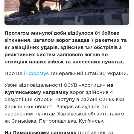
Протягом минулої доби відбулося 81 бойове
зіткнення. Загалом ворог завдав 7 ракетних та
87 авіаційних ударів, здійснив 137 обстрілів з
реактивних систем залпового вогню по
позиціях наших військ та населених пунктах.
Про це
інформує
Генеральний штаб ЗС України.
Узоні відповідальності ОСУВ «Хортиця»
на
Куп’янському напрямку
ворог здійснив 4
безуспішні спроби наступу в районі Синьківки
Харківської області. Завдав авіаудари по
населеним пунктам Харківської області, таким
як Синьківка, Петропавлівка, Куп’янськ.
На Лиманському напрямку
противник, за