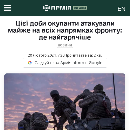
EN
Цієї доби окупанти атакували
майже на всіх напрямках фронту:
де найгарячіше
НОВИНИ
20 Лютого 2024, 7:30
Прочитаєте за:
2
хв.
Слідкуйте за АрміяInform в Google