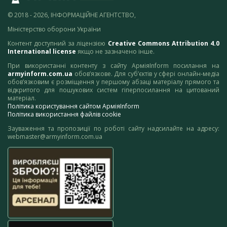
© 2018 - 2026, ІНФОРМАЦІЙНЕ АГЕНТСТВО,
Міністерство оборони України
Контент доступний за ліцензією
Creative Commons Attribution 4.0
International license
якщо не зазначено інше.
При використанні контенту з сайту АрміяInform посилання на
armyinform.com.ua
обов’язкове. Для суб’єктів у сфері онлайн-медіа
обов’язковим є розміщення у першому абзаці матеріалу прямого та
відкритого для пошукових систем гіперпосилання на цитований
матеріал.
Політика користування сайтом АрміяInform
Політика використання файлів cookie
Зауваження та пропозиції по роботі сайту надсилайте на адресу:
webmaster@armyinform.com.ua