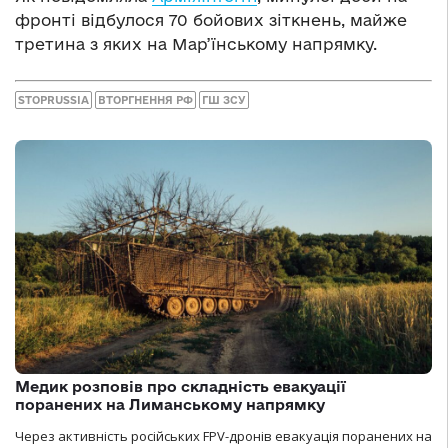
фронті відбулося 70 бойових зіткнень, майже
третина з яких на Мар’їнському напрямку.
STOPRUSSIA
ВТОРГНЕННЯ РФ
ГШ ЗСУ
Медик розповів про складність евакуації
поранених на Лиманському напрямку
Через активність російських FPV-дронів евакуація поранених на