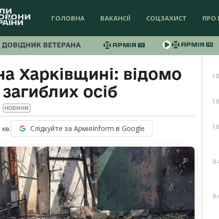
ГОЛОВНА
ВАКАНСІЇ
СОЦЗАХИСТ
ПРО 
ДОВІДНИК ВЕТЕРАНА
на Харківщині: відомо
10
 загиблих осіб
10
НОВИНИ
10
Слідкуйте за АрміяInform в Google
1
хв.
9:
9: