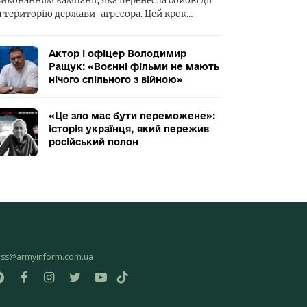
виконанням кампанії, яка перенесла бойові дії
а територію держави-агресора. Цей крок…
Актор і офіцер Володимир
Ращук: «Воєнні фільми не мають
нічого спільного з війною»
«Це зло має бути переможене»:
історія українця, який пережив
російський полон
ess@armyinform.com.ua