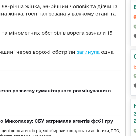
58-річна жінка, 56-річний чоловік та дівчина
чна жінка, госпіталізована у важкому стані та
 та мінометних обстрілів ворога зазнали 15
онщині через ворожі обстріли
загинула
одна
 етап розвитку гуманітарного розмінування в
о Миколаєву: СБУ затримала агентів фсб і гру
щині двох агентів рф, які збирали координати логістики, ППО,
б’єктів для ворожих ударів.