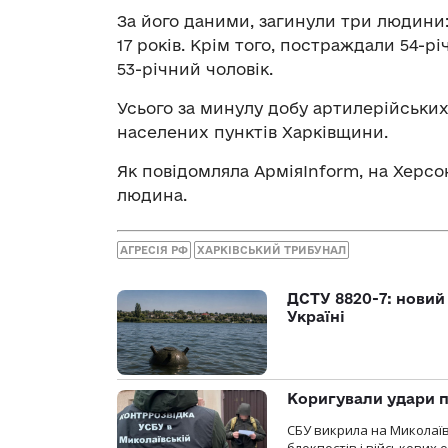
За його даними, загинули три людини: 
17 років. Крім того, постраждали 54-рі
53-річний чоловік.
Усього за минулу добу артилерійських
населених пунктів Харківщини.
Як повідомляла АрміяInform, на Херс
людина.
АГРЕСІЯ РФ
ХАРКІВСЬКИЙ ТРИБУНАЛ
ДСТУ 8820-7: новий
Україні
Коригували удари п
СБУ викрила на Миколаїв
блокпостів і військових о