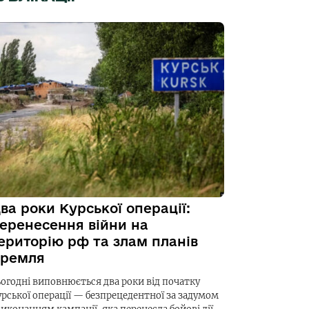
ва роки Курської операції:
еренесення війни на
ериторію рф та злам планів
ремля
ьогодні виповнюється два роки від початку
урської операції — безпрецедентної за задумом