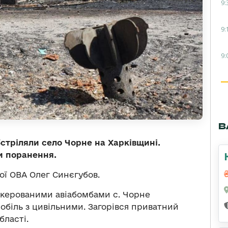
9:
9:
9:
В
обстріляли село Чорне на Харківщині.
и поранення.
ої ОВА Олег Синєгубов.
л керованими авіабомбами с. Чорне
мобіль з цивільними. Загорівся приватний
бласті.