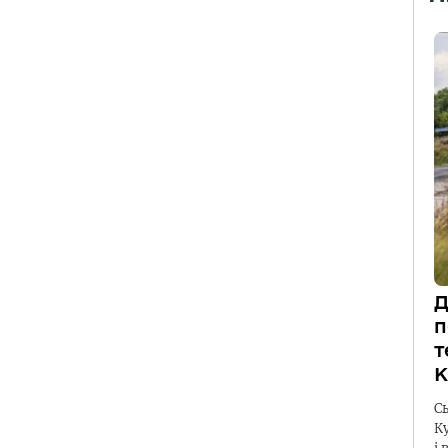
Д
п
т
К
С
К