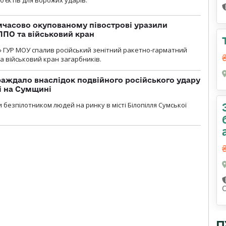
мчасово окупованому півострові уразили
ППО та військовий кран
» ГУР МОУ спалив російський зенітний ракетно-гарматний
а військовий кран загарбників.
аждало внаслідок подвійного російського удару
лі на Сумщині
 безпілотником людей на ринку в місті Білопілля Сумської
П