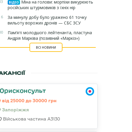
33
Міна на голови: морпіхи викурюють
ВІДЕО
російських штурмовиків з їхніх нір
16
За минулу добу було уражено 61 точку
вильоту ворожих дронів — СБС ЗСУ
00
Пам’яті молодшого лейтенанта, пластуна
Андрія Марківа (позивний «Маркіз»)
ВСІ НОВИНИ
АКАНСІЇ
Юрисконсульт
від 25000 до 30000 грн
Запоріжжя
Військова частина А3130