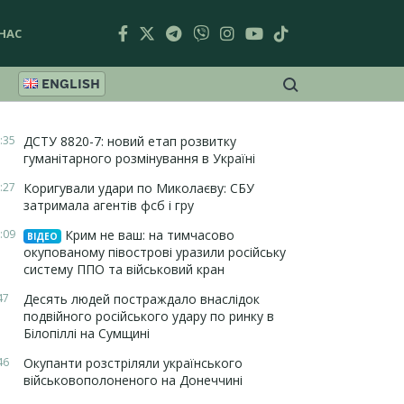
НАС
ENGLISH
:35
ДСТУ 8820-7: новий етап розвитку
гуманітарного розмінування в Україні
:27
Коригували удари по Миколаєву: СБУ
затримала агентів фсб і гру
:09
Крим не ваш: на тимчасово
ВІДЕО
окупованому півострові уразили російську
систему ППО та військовий кран
47
Десять людей постраждало внаслідок
подвійного російського удару по ринку в
Білопіллі на Сумщині
46
Окупанти розстріляли українського
військовополоненого на Донеччині