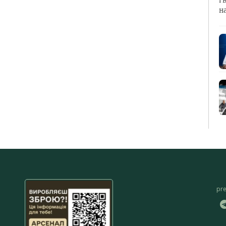
і 
н
pr