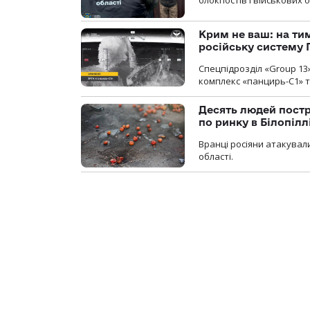
Крим не ваш: на ти
російську систему 
Спецпідрозділ «Group 13
комплекс «панцирь-С1» т
Десять людей постр
по ринку в Білопіл
Вранці росіяни атакували
області.