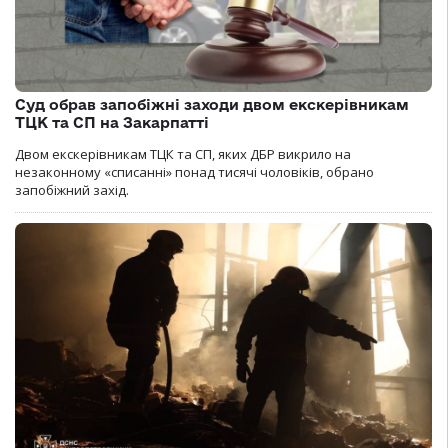
Суд обрав запобіжні заходи двом екскерівникам
ТЦК та СП на Закарпатті
Двом екскерівникам ТЦК та СП, яких ДБР викрило на
незаконному «списанні» понад тисячі чоловіків, обрано
запобіжний захід.