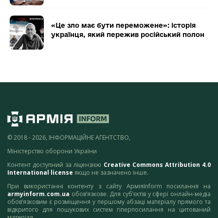
«Це зло має бути переможене»: історія
українця, який пережив російський полон
© 2018 - 2026, ІНФОРМАЦІЙНЕ АГЕНТСТВО,
Міністерство оборони України
Контент доступний за ліцензією
Creative Commons Attribution 4.0
International license
якщо не зазначено інше.
При використанні контенту з сайту АрміяInform посилання на
armyinform.com.ua
обов’язкове. Для суб’єктів у сфері онлайн-медіа
обов’язковим є розміщення у першому абзаці матеріалу прямого та
відкритого для пошукових систем гіперпосилання на цитований
матеріал.