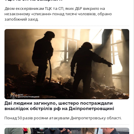
Двом екскерівникам ТЦК та СП, яких ДБР викрило на
незаконному «списанні» понад тисячі чоловіків, обрано
запобіжний захід.
Дві людини загинуло, шестеро постраждали
внаслідок обстрілів рф на Дніпропетровщині
Понад 50 разів росіяни атакували Дніпропетровську області.