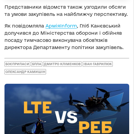
Представники відомств також узгодили обсяги
та умови закупівель на найближчу перспективу.
Як повідомляла
АрміяInform
, Гліб Канєвський
долучився до Міністерства оборони і обійняв
посаду тимчасово виконувача обов’язків
директора Департаменту політики закупівель.
БОЄПРИПАСИ
БПЛА
ДМИТРО КЛІМЕНКОВ
ІВАН ГАВРИЛЮК
ОЛЕКСАНДР КАМИШІН