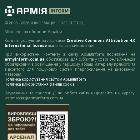
© 2018 - 2026, ІНФОРМАЦІЙНЕ АГЕНТСТВО,
Міністерство оборони України
Контент доступний за ліцензією
Creative Commons Attribution 4.0
International license
якщо не зазначено інше.
При використанні контенту з сайту АрміяInform посилання на
armyinform.com.ua
обов’язкове. Для суб’єктів у сфері онлайн-медіа
обов’язковим є розміщення у першому абзаці матеріалу прямого та
відкритого для пошукових систем гіперпосилання на цитований
матеріал.
Політика користування сайтом АрміяInform
Політика використання файлів cookie
Зауваження та пропозиції по роботі сайту надсилайте на адресу:
webmaster@armyinform.com.ua