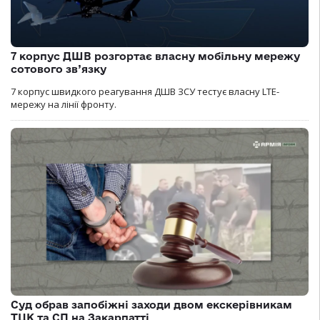
7 корпус ДШВ розгортає власну мобільну мережу
сотового зв’язку
7 корпус швидкого реагування ДШВ ЗСУ тестує власну LTE-
мережу на лінії фронту.
Суд обрав запобіжні заходи двом екскерівникам
ТЦК та СП на Закарпатті