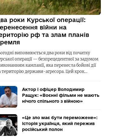
ва роки Курської операції:
еренесення війни на
ериторію рф та злам планів
ремля
ьогодні виповнюється два роки від початку
урської операції — безпрецедентної за задумом
виконанням кампанії, яка перенесла бойові дії
а територію держави-агресора. Цей крок…
Актор і офіцер Володимир
Ращук: «Воєнні фільми не мають
нічого спільного з війною»
«Це зло має бути переможене»:
історія українця, який пережив
російський полон