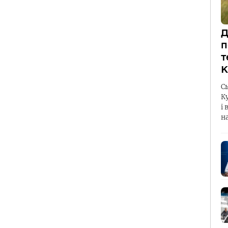
Д
п
т
К
С
К
і 
н