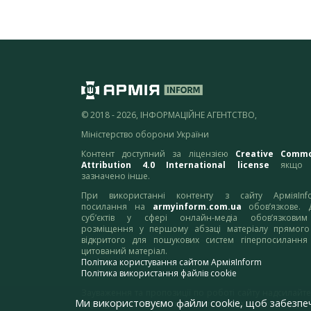
© 2018 - 2026, ІНФОРМАЦІЙНЕ АГЕНТСТВО,
Міністерство оборони України
Контент доступний за ліцензією
Creative Comm
Attribution 4.0 International license
якщо 
зазначено інше.
При використанні контенту з сайту АрміяInf
посилання на
armyinform.com.ua
обов’язкове. 
суб’єктів у сфері онлайн-медіа обов’язкови
розміщення у першому абзаці матеріалу прямого
відкритого для пошукових систем гіперпосилання
цитований матеріал.
Політика користування сайтом АрміяInform
Політика використання файлів cookie
Зауваження та пропозиції по роботі сайту надсилайте
Ми використовуємо файли cookie, щоб забезпе
адресу:
webmaster@armyinform.com.ua