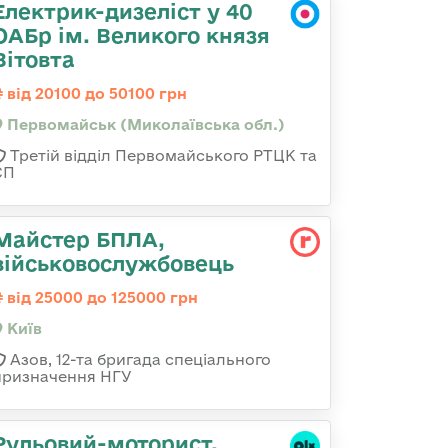
Електрик-дизеліст у 40
ОАБр ім. Великого князя
Вітовта
від 20100 до 50100 грн
Первомайськ (Миколаївська обл.)
Третій відділ Первомайського РТЦК та
СП
Майстер БПЛА,
військовослужбовець
від 25000 до 125000 грн
Київ
Азов, 12-та бригада спеціального
призначення НГУ
Рульовий-мотоpист,