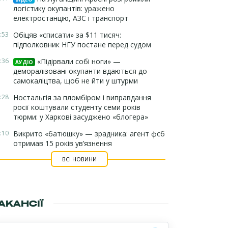
логістику окупантів: уражено
електростанцію, АЗС і транспорт
:53
Обіцяв «списати» за $11 тисяч:
підполковник НГУ постане перед судом
:36
«Підірвали собі ноги» —
АУДІО
деморалізовані окупанти вдаються до
самокаліцтва, щоб не йти у штурми
:28
Ностальгія за пломбіром і виправдання
росії коштували студенту семи років
тюрми: у Харкові засуджено «блогера»
:10
Викрито «батюшку» — зрадника: агент фсб
отримав 15 років ув’язнення
ВСІ НОВИНИ
АКАНСІЇ