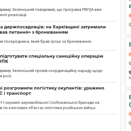
димир Зеленський повідомив, що програма FREYJA вже
ної реалізації.
а держпосадовців: на Харківщині затримали
ував питання» з бронюванням
и посередника, який брав гроші за бронювання.
підготувати спеціальну санкційну операцію
 ОПК
димир Зеленський провів координаційну нараду щодо
 росії.
i розгромили логістику окупантів: уражено
С і транспорт
1-ї окремої аеромобільної Слобожанської бригади на
 по ключових об’єктах логістики російських військ.