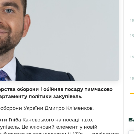
19
19
19
19
ерства оборони і обійняв посаду тимчасово
артаменту політики закупівель.
 оборони України Дмитро Кліменков.
В
 Гліба Канєвського на посаді т.в.о.
упівель. Це ключовий елемент у новій
ми будуємо за стандартами НАТО», — повідомив