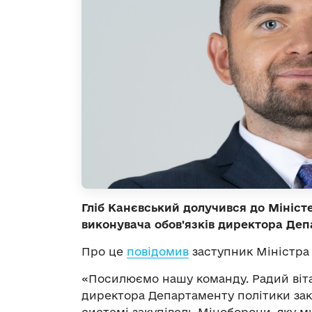
Гліб Канєвський долучився до Мініст
виконувача обов'язків директора Деп
Про це
повідомив
заступник Міністра
«Посилюємо нашу команду. Радий вітати
директора Департаменту політики зак
системі закупівель Міноборони, яку 