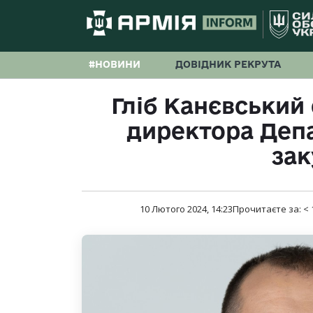
#НОВИНИ
ДОВІДНИК РЕКРУТА
Гліб Канєвський 
директора Деп
зак
10 Лютого 2024, 14:23
Прочитаєте за:
< 