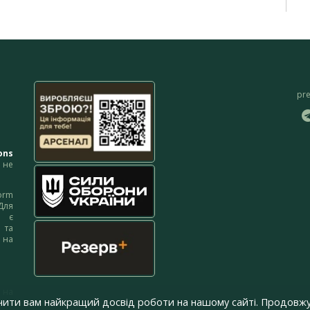
pr
ons
не
orm
Для
м є
 та
 на
 на
чити вам найкращий досвід роботи на нашому сайті. Продовжу