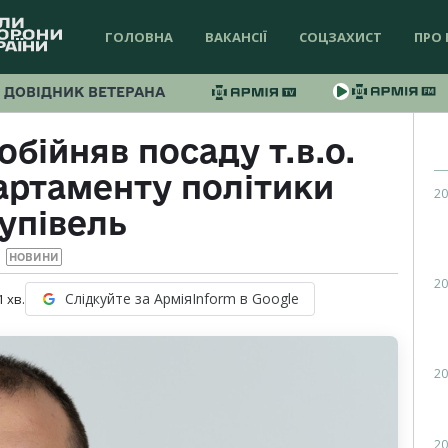
ГОЛОВНА
ВАКАНСІЇ
СОЦЗАХИСТ
ПРО 
ДОВІДНИК ВЕТЕРАНА
обійняв посаду т.в.о.
артаменту політики
20
упівель
НОВИНИ
20
Слідкуйте за АрміяInform в Google
1
хв.
20
20