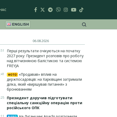
НАС
ENGLISH
06.08.2026
:51
Перші результати очікуються на початку
2027 року: Президент розповів про роботу
над вітчизняною балістикою та системою
FREYJA
:41
«Продавав» вплив на
ФОТО
держпосадовців: на Харківщині затримали
ділка, який «вирішував питання» з
бронюванням
:25
Президент доручив підготувати
спеціальну санкційну операцію проти
російського ОПК
:11
На Луганщині Apachi розгромили
ВІДЕО