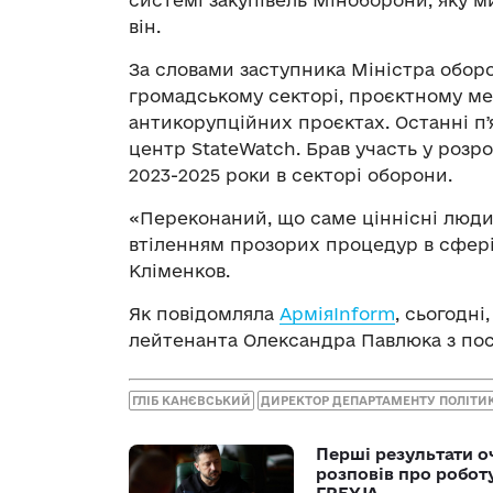
він.
За словами заступника Міністра оборон
громадському секторі, проєктному ме
антикорупційних проєктах. Останні п
центр StateWatch. Брав участь у розр
2023-2025 роки в секторі оборони.
«Переконаний, що саме ціннісні люд
втіленням прозорих процедур в сфері
Кліменков.
Як повідомляла
АрміяInform
, сьогодні
лейтенанта Олександра Павлюка з пос
ГЛІБ КАНЄВСЬКИЙ
ДИРЕКТОР ДЕПАРТАМЕНТУ ПОЛІТИ
Перші результати о
розповів про робот