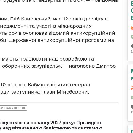
и, Гліб Канєвський має 12 років досвіду в
неджменті та участі в міжнародних
ʼять років очолював відомий антикорупційний
обці Державної антикорупційної програми на
и мають працювати над розробкою та
 оборонних закупівель», — наголосив Дмитро
, 10 лютого, Кабмін звільнив генерал-
ади заступника глави Міноборони.
КИ ЗАКУПІВЕЛЬ
чікуються на початку 2027 року: Президент
у над вітчизняною балістикою та системою