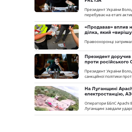
FREYJA
Президент України Воло
перебуває на етапі актив
«Продавав» вплив н
ділка, який «виріш
Правоохоронці затримал
Президент доручив 
проти російського
Президент України Воло
санкційної політики проти
На Луганщині Apach
електростанцію, АЗ
Оператори ББпС Apachi 8
Луганщині завдали ударів