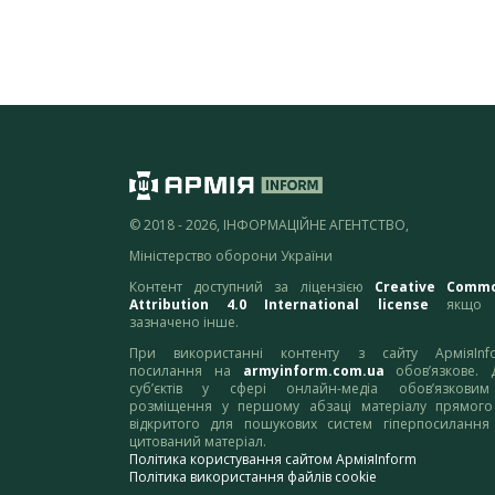
© 2018 - 2026, ІНФОРМАЦІЙНЕ АГЕНТСТВО,
Міністерство оборони України
Контент доступний за ліцензією
Creative Comm
Attribution 4.0 International license
якщо 
зазначено інше.
При використанні контенту з сайту АрміяInf
посилання на
armyinform.com.ua
обов’язкове. 
суб’єктів у сфері онлайн-медіа обов’язкови
розміщення у першому абзаці матеріалу прямого
відкритого для пошукових систем гіперпосилання
цитований матеріал.
Політика користування сайтом АрміяInform
Політика використання файлів cookie