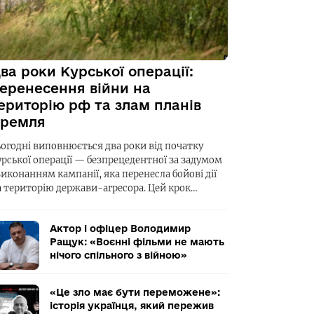
ва роки Курської операції:
еренесення війни на
ериторію рф та злам планів
ремля
ьогодні виповнюється два роки від початку
урської операції — безпрецедентної за задумом
виконанням кампанії, яка перенесла бойові дії
а територію держави-агресора. Цей крок…
Актор і офіцер Володимир
Ращук: «Воєнні фільми не мають
нічого спільного з війною»
«Це зло має бути переможене»:
історія українця, який пережив