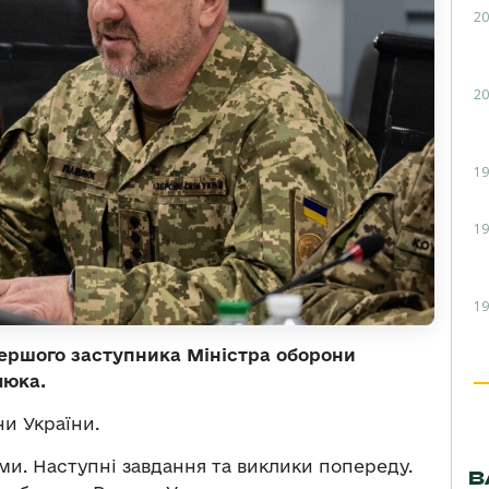
20
20
19
19
19
першого заступника Міністра оборони
люка.
и України.
ми. Наступні завдання та виклики попереду.
В