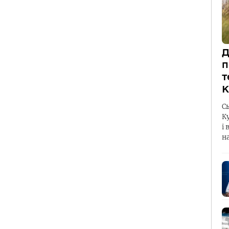
Д
п
т
К
С
К
і 
н