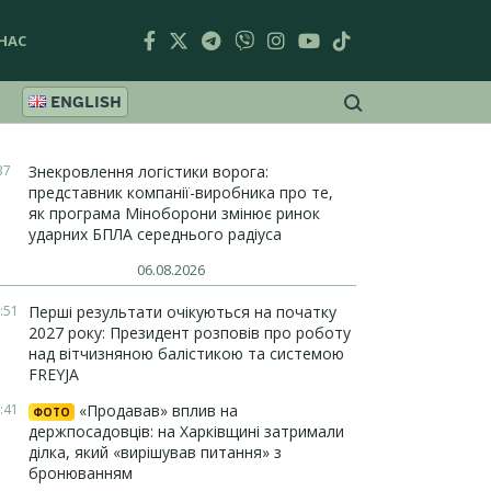
НАС
ENGLISH
37
Знекровлення логістики ворога:
представник компанії-виробника про те,
як програма Міноборони змінює ринок
ударних БПЛА середнього радіуса
06.08.2026
:51
Перші результати очікуються на початку
2027 року: Президент розповів про роботу
над вітчизняною балістикою та системою
FREYJA
:41
«Продавав» вплив на
ФОТО
держпосадовців: на Харківщині затримали
ділка, який «вирішував питання» з
бронюванням