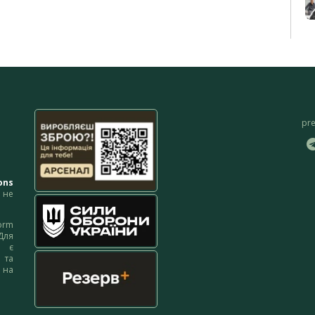
pr
ons
не
orm
Для
м є
 та
 на