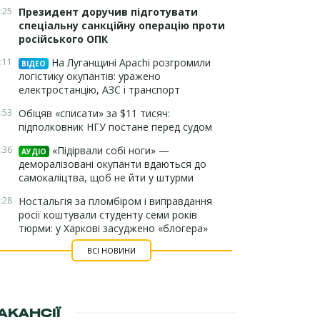
:25
Президент доручив підготувати
спеціальну санкційну операцію проти
російського ОПК
:11
На Луганщині Apachi розгромили
ВІДЕО
логістику окупантів: уражено
електростанцію, АЗС і транспорт
:53
Обіцяв «списати» за $11 тисяч:
підполковник НГУ постане перед судом
:36
«Підірвали собі ноги» —
АУДІО
деморалізовані окупанти вдаються до
самокаліцтва, щоб не йти у штурми
:28
Ностальгія за пломбіром і виправдання
росії коштували студенту семи років
тюрми: у Харкові засуджено «блогера»
ВСІ НОВИНИ
АКАНСІЇ