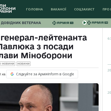
ГОЛОВНА
ВАКАНСІЇ
СОЦЗАХИСТ
ПРО 
ДОВІДНИК ВЕТЕРАНА
 генерал-лейтенанта
6:
Павлюка з посади
глави Міноборони
І НОВИНИ
НОВИНИ
20
Слідкуйте за АрміяInform в Google
1
хв.
20