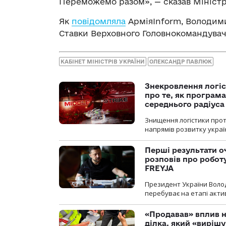
Переможемо разом», — сказав Мініст
Як
повідомляла
АрміяInform, Володими
Ставки Верховного Головнокомандувач
КАБІНЕТ МІНІСТРІВ УКРАЇНИ
ОЛЕКСАНДР ПАВЛЮК
Знекровлення логіс
про те, як програм
середнього радіуса
Знищення логістики прот
напрямів розвитку украї
Перші результати о
розповів про робот
FREYJA
Президент України Воло
перебуває на етапі актив
«Продавав» вплив н
ділка, який «виріш