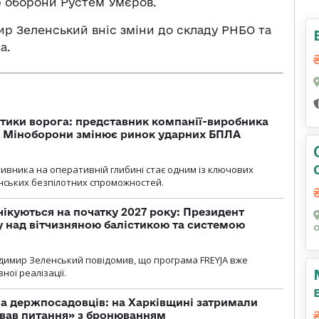
р оборони Рустем Умєров.
р Зеленський вніс зміни до складу РНБО та
а.
тики ворога: представник компанії-виробника
а Міноборони змінює ринок ударних БПЛА
ивника на оперативній глибині стає одним із ключових
нських безпілотних спроможностей.
чікуються на початку 2027 року: Президент
у над вітчизняною балістикою та системою
димир Зеленський повідомив, що програма FREYJA вже
ної реалізації.
а держпосадовців: на Харківщині затримали
ував питання» з бронюванням