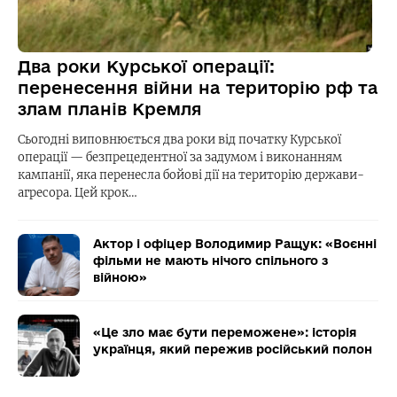
Два роки Курської операції:
перенесення війни на територію рф та
злам планів Кремля
Сьогодні виповнюється два роки від початку Курської
операції — безпрецедентної за задумом і виконанням
кампанії, яка перенесла бойові дії на територію держави-
агресора. Цей крок…
Актор і офіцер Володимир Ращук: «Воєнні
фільми не мають нічого спільного з
війною»
«Це зло має бути переможене»: історія
українця, який пережив російський полон