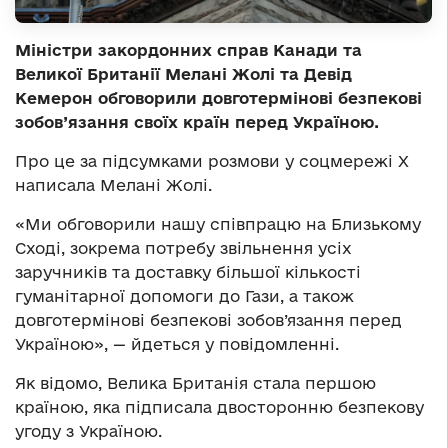
Міністри закордонних справ Канади та
Великої Британії Мелані Жолі та Девід
Кемерон обговорили довготермінові безпекові
зобов’язання своїх країн перед Україною.
Про це за підсумками розмови у соцмережі Х
написала Мелані Жолі.
«Ми обговорили нашу співпрацю на Близькому
Сході, зокрема потребу звільнення усіх
заручників та доставку більшої кількості
гуманітарної допомоги до Гази, а також
довготермінові безпекові зобов’язання перед
Україною», — йдеться у повідомленні.
Як відомо, Велика Британія стала першою
країною, яка підписала двосторонню безпекову
угоду з Україною.