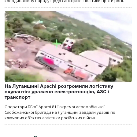
координаційну нараду щодо санкційної політики проти росії.
На Луганщині Apachi розгромили логістику
окупантів: уражено електростанцію, АЗС і
транспорт
Оператори ББпС Apachi 81-ї окремої аеромобільної
Слобожанської бригади на Луганщині завдали ударів по
ключових об’єктах логістики російських військ.