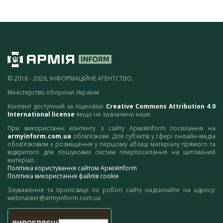
© 2018 - 2026, ІНФОРМАЦІЙНЕ АГЕНТСТВО,
Міністерство оборони України
Контент доступний за ліцензією
Creative Commons Attribution 4.0
International license
якщо не зазначено інше.
При використанні контенту з сайту АрміяInform посилання на
armyinform.com.ua
обов’язкове. Для суб’єктів у сфері онлайн-медіа
обов’язковим є розміщення у першому абзаці матеріалу прямого та
відкритого для пошукових систем гіперпосилання на цитований
матеріал.
Політика користування сайтом АрміяInform
Політика використання файлів cookie
Зауваження та пропозиції по роботі сайту надсилайте на адресу:
webmaster@armyinform.com.ua