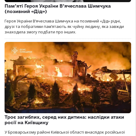
Пам’яті Героя України В’ячеслава Шимчука
(позивний «Дід»)
Героя України В’ячеслава Шимчука на позивний «Дід» рідні,
друзі та побратими пам’ятають як чуйну людину, яка завжди
знаходила змогу подбати про інших.
Троє загиблих, серед них дитина: наслідки атаки
росії на Київщину
У Броварському районі Київської області внаслідок російської