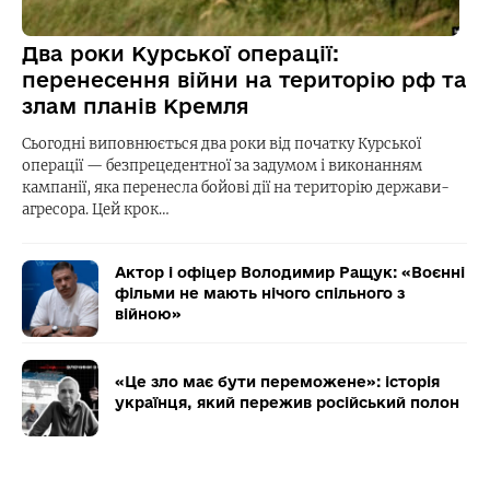
Два роки Курської операції:
перенесення війни на територію рф та
злам планів Кремля
Сьогодні виповнюється два роки від початку Курської
операції — безпрецедентної за задумом і виконанням
кампанії, яка перенесла бойові дії на територію держави-
агресора. Цей крок…
Актор і офіцер Володимир Ращук: «Воєнні
фільми не мають нічого спільного з
війною»
«Це зло має бути переможене»: історія
українця, який пережив російський полон