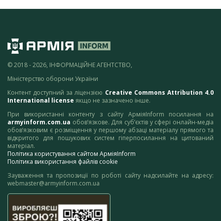
© 2018 - 2026, ІНФОРМАЦІЙНЕ АГЕНТСТВО,
Міністерство оборони України
Контент доступний за ліцензією
Creative Commons Attribution 4.0
International license
якщо не зазначено інше.
При використанні контенту з сайту АрміяInform посилання на
armyinform.com.ua
обов’язкове. Для суб’єктів у сфері онлайн-медіа
обов’язковим є розміщення у першому абзаці матеріалу прямого та
відкритого для пошукових систем гіперпосилання на цитований
матеріал.
Політика користування сайтом АрміяInform
Політика використання файлів cookie
Зауваження та пропозиції по роботі сайту надсилайте на адресу:
webmaster@armyinform.com.ua