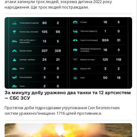
атаки загинули троє людей, зокрема дитина 2022 року
народження. Ще троє людей постраждали.
За минулу добу уражено два танки та 12 артсистем
— СБС ЗСУ
Протягом доби підрозділами угруповання Сил безпілотних
систем уражено/знищено 1716 цілей противника.