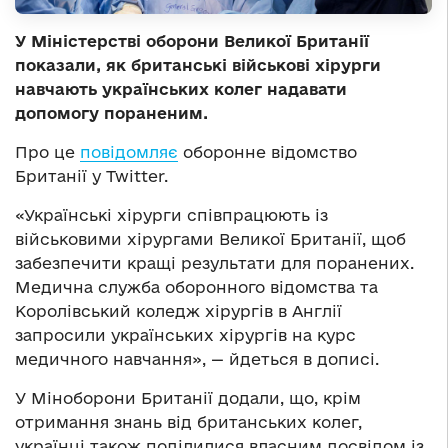
У Міністерстві оборони Великої Британії
показали, як британські військові хірурги
навчають українських колег надавати
допомогу пораненим.
Про це
повідомляє
оборонне відомство
Британії у Twitter.
«Українські хірурги співпрацюють із
військовими хірургами Великої Британії, щоб
забезпечити кращі результати для поранених.
Медична служба оборонного відомства та
Королівський коледж хірургів в Англії
запросили українських хірургів на курс
медичного навчання», — йдеться в дописі.
У Міноборони Британії додали, що, крім
отримання знань від британських колег,
українці також поділилися власним досвідом із