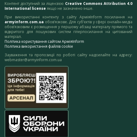
Контент доступний за ліцензією
Creative Commons Attribution 4.0
International license
якщо не зазначено інше.
При використанні контенту з сайту АрміяInform посилання на
armyinform.com.ua
обов’язкове. Для суб’єктів у сфері онлайн-медіа
обов’язковим є розміщення у першому абзаці матеріалу прямого та
відкритого для пошукових систем гіперпосилання на цитований
матеріал.
Політика користування сайтом АрміяInform
Політика використання файлів cookie
Зауваження та пропозиції по роботі сайту надсилайте на адресу:
webmaster@armyinform.com.ua