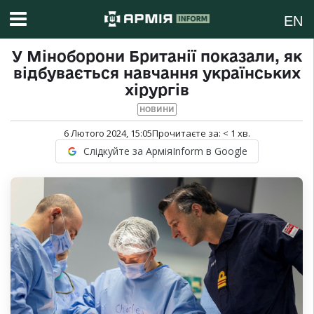
EN
У Міноборони Британії показали, як
відбувається навчання українських
хірургів
НОВИНИ
6 Лютого 2024, 15:05
Прочитаєте за:
< 1
хв.
Слідкуйте за АрміяInform в Google