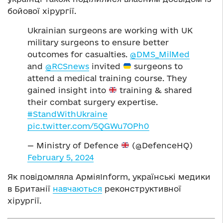
бойової хірургії.
Ukrainian surgeons are working with UK
military surgeons to ensure better
outcomes for casualties.
@DMS_MilMed
and
@RCSnews
invited
surgeons to
attend a medical training course. They
gained insight into
training & shared
their combat surgery expertise.
#StandWithUkraine
pic.twitter.com/5QGWu7OPh0
— Ministry of Defence
(@DefenceHQ)
February 5, 2024
Як повідомляла АрміяInform, українські медики
в Британії
навчаються
реконструктивної
хірургії.