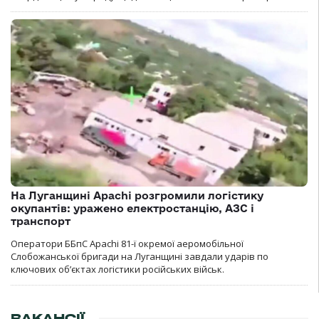
На Луганщині Apachi розгромили логістику
окупантів: уражено електростанцію, АЗС і
транспорт
Оператори ББпС Apachi 81-ї окремої аеромобільної
Слобожанської бригади на Луганщині завдали ударів по
ключових об’єктах логістики російських військ.
ВАКАНСІЇ