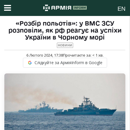
EN
«Розбір польотів»: у ВМС ЗСУ
розповіли, як рф реагує на успіхи
України в Чорному морі
НОВИНИ
6 Лютого 2024, 17:38
Прочитаєте за:
< 1
хв.
Слідкуйте за АрміяInform в Google