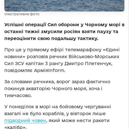
Ілюстративне фото
Успішні операції Сил оборони у Чорному морі в
останні тижні змусили росіян взяти паузу та
переоцінити свою подальшу тактику.
Про це у прямому ефірі телемарафону «Єдині
новини» розповів речник Військово-Морських
Сил ЗСУ капітан 3 рангу Дмитро Плетенчук,
повідомляє АрміяInform.
За словами речника, ворог зараз фактично
покинув акваторію Чорного моря, хоча і
тимчасово.
У понеділок в морі на бойовому чергуванні
взагалі не було кораблів, у вівторок лише
підводний човен
, який може нести ракети
«калібр».