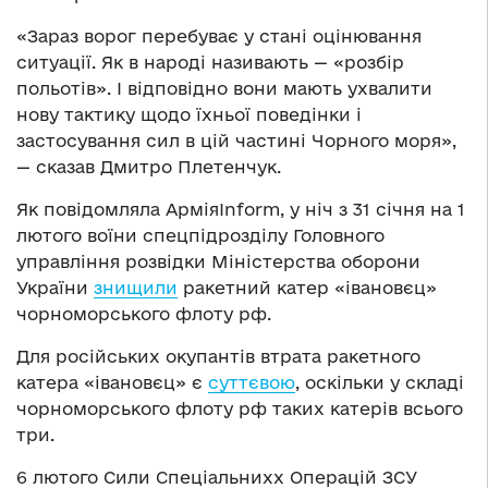
«Зараз ворог перебуває у стані оцінювання
ситуації. Як в народі називають — «розбір
польотів». І відповідно вони мають ухвалити
нову тактику щодо їхньої поведінки і
застосування сил в цій частині Чорного моря»,
— сказав Дмитро Плетенчук.
Як повідомляла АрміяInform, у ніч з 31 січня на 1
лютого воїни спецпідрозділу Головного
управління розвідки Міністерства оборони
України
знищили
ракетний катер «івановєц»
чорноморського флоту рф.
Для російських окупантів втрата ракетного
катера «івановєц» є
суттєвою
, оскільки у складі
чорноморського флоту рф таких катерів всього
три.
6 лютого Сили Спеціальнихх Операцій ЗСУ