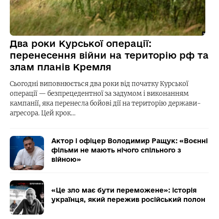
Два роки Курської операції:
перенесення війни на територію рф та
злам планів Кремля
Сьогодні виповнюється два роки від початку Курської
операції — безпрецедентної за задумом і виконанням
кампанії, яка перенесла бойові дії на територію держави-
агресора. Цей крок…
Актор і офіцер Володимир Ращук: «Воєнні
фільми не мають нічого спільного з
війною»
«Це зло має бути переможене»: історія
українця, який пережив російський полон