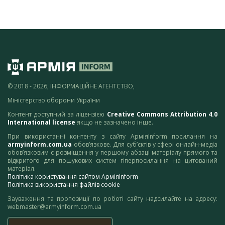
© 2018 - 2026, ІНФОРМАЦІЙНЕ АГЕНТСТВО,
Міністерство оборони України
Контент доступний за ліцензією
Creative Commons Attribution 4.0
International license
якщо не зазначено інше.
При використанні контенту з сайту АрміяInform посилання на
armyinform.com.ua
обов’язкове. Для суб’єктів у сфері онлайн-медіа
обов’язковим є розміщення у першому абзаці матеріалу прямого та
відкритого для пошукових систем гіперпосилання на цитований
матеріал.
Політика користування сайтом АрміяInform
Політика використання файлів cookie
Зауваження та пропозиції по роботі сайту надсилайте на адресу:
webmaster@armyinform.com.ua