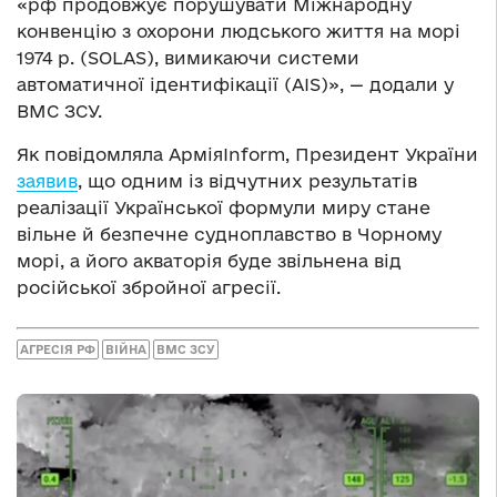
«рф продовжує порушувати Міжнародну
конвенцію з охорони людського життя на морі
1974 р. (SOLAS), вимикаючи системи
автоматичної ідентифікації (AIS)», — додали у
ВМС ЗСУ.
Як повідомляла АрміяInform, Президент України
заявив
, що одним із відчутних результатів
реалізації Української формули миру стане
вільне й безпечне судноплавство в Чорному
морі, а його акваторія буде звільнена від
російської збройної агресії.
АГРЕСІЯ РФ
ВІЙНА
ВМС ЗСУ