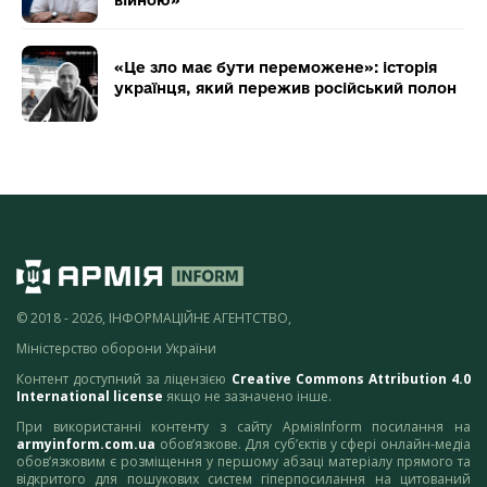
«Це зло має бути переможене»: історія
українця, який пережив російський полон
© 2018 - 2026, ІНФОРМАЦІЙНЕ АГЕНТСТВО,
Міністерство оборони України
Контент доступний за ліцензією
Creative Commons Attribution 4.0
International license
якщо не зазначено інше.
При використанні контенту з сайту АрміяInform посилання на
armyinform.com.ua
обов’язкове. Для суб’єктів у сфері онлайн-медіа
обов’язковим є розміщення у першому абзаці матеріалу прямого та
відкритого для пошукових систем гіперпосилання на цитований