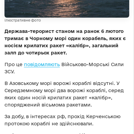
Ілюстративне фото
Держава-терорист станом на ранок 6 лютого
тримає в Чорному морі один корабель, яких є
носієм крилатих ракет «калібр», загальний
залп до чотирьох ракет.
Про це
повідомляють
Військово-Морські Сили
ЗСУ.
В Азовському морі ворожі кораблі відсутні. У
Середземному морі два ворожі кораблі, серед
яких один носій крилатих ракет «калібр»,
споряджений вісьмома ракетами.
За добу, в інтересах рф, прохід Керченською
протокою кораблі не здійснювали.