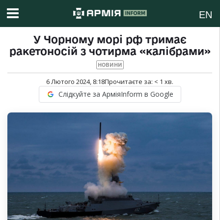
EN
У Чорному морі рф тримає
ракетоносій з чотирма «калібрами»
НОВИНИ
6 Лютого 2024, 8:18
Прочитаєте за:
< 1
хв.
Слідкуйте за АрміяInform в Google