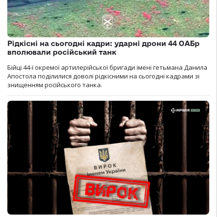
Рідкісні на сьогодні кадри: ударні дрони 44 ОАБр
вполювали російський танк
Бійці 44-ї окремої артилерійської бригади імені гетьмана Данила
Апостола поділилися доволі рідкісними на сьогодні кадрами зі
знищенням російського танка.