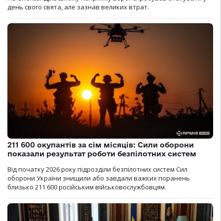
день свого свята, але зазнав великих втрат.
211 600 окупантів за сім місяців: Сили оборони
показали результат роботи безпілотних систем
Від початку 2026 року підрозділи безпілотних систем Сил
оборони України знищили або завдали важких поранень
близько 211 600 російським військовослужбовцям.