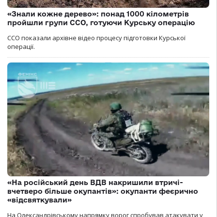
«Знали кожне дерево»: понад 1000 кілометрів
пройшли групи ССО, готуючи Курську операцію
ССО показали архівне відео процесу підготовки Курської
операції.
«На російський день ВДВ накришили втричі-
вчетверо більше окупантів»: окупанти феєрично
«відсвяткували»
На Олександрівському напрямку ворог спробував атакувати у