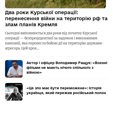
Два роки Курської операції:
перенесення війни на територію рф та
злам планів Кремля
Сьогодні виповнюється два роки від початку Курської
операції — безпрецедентної за задумом і виконанням
кампанії, яка перенесла бойові дії на територію держави-
агресора. Цей крок…
Актор і офіцер Володимир Ращук: «Воєнні
фільми не мають нічого спільного з
війною»
«Це зло має бути переможене»: історія
українця, який пережив російський полон