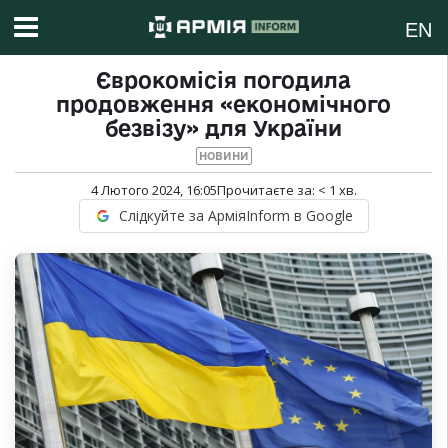
EN
Єврокомісія погодила
продовження «економічного
безвізу» для України
НОВИНИ
4 Лютого 2024, 16:05
Прочитаєте за:
< 1
хв.
Слідкуйте за АрміяInform в Google