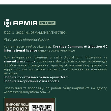
© 2018 - 2026, ІНФОРМАЦІЙНЕ АГЕНТСТВО,
Міністерство оборони України
Контент доступний за ліцензією
Creative Commons Attribution 4.0
International license
якщо не зазначено інше.
При використанні контенту з сайту АрміяInform посилання на
armyinform.com.ua
обов’язкове. Для суб’єктів у сфері онлайн-медіа
обов’язковим є розміщення у першому абзаці матеріалу прямого та
відкритого для пошукових систем гіперпосилання на цитований
матеріал.
Політика користування сайтом АрміяInform
Політика використання файлів cookie
Зауваження та пропозиції по роботі сайту надсилайте на адресу:
webmaster@armyinform.com.ua