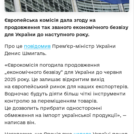
Європейська комісія дала згоду на
продовження так званого економічного безвізу
для України до наступного року.
Про це
повідомив
Прем’єр-міністр України
Денис Шмигаль.
«Єврокомісія погодила продовження
„економічного безвізу“ для України до червня
2025 року. Це залишає відкритим вихід
на європейський ринок для наших експортерів.
Водночас будуть діяти більш чіткі інструменти
контролю за переміщенням товарів.
Це дозволить прибрати односторонні
обмеження на імпорт української продукції», —
написав він.
Нагадаємо, що Японія вже
надала
Україні понад