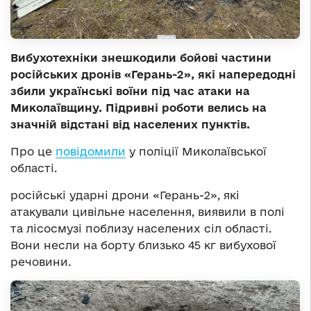
Вибухотехніки знешкодили бойові частини
російських дронів «Герань-2», які напередодні
збили українські воїни під час атаки на
Миколаївщину. Підривні роботи велись на
значній відстані від населених пунктів.
Про це
повідомили
у поліції Миколаївської
області.
російські ударні дрони «Герань-2», які
атакували цивільне населення, виявили в полі
та лісосмузі поблизу населених сіл області.
Вони несли на борту близько 45 кг вибухової
речовини.