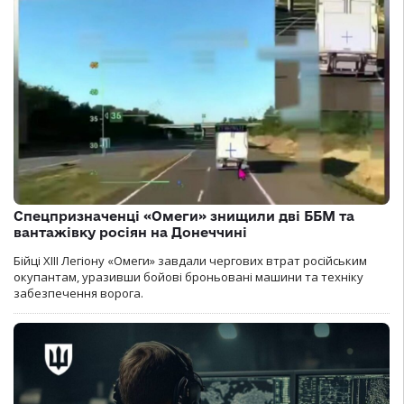
Спецпризначенці «Омеги» знищили дві ББМ та
вантажівку росіян на Донеччині
Бійці ХІІІ Легіону «Омеги» завдали чергових втрат російським
окупантам, уразивши бойові броньовані машини та техніку
забезпечення ворога.