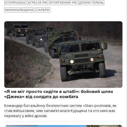
STOPRUSSIA
АГРЕСІЯ РФ
ВТОРГНЕННЯ РФ
ДРОНИ ГЕРАНЬ
МИКОЛАЇВЩИНА
САПЕРИ
«Я не міг просто сидіти в штабі»: бойовий шлях
«Джека» від солдата до комбата
Командир батальйону безпілотних систем «Star» розповів, як
став військовим, чим запам’яталася Курщина та хто нині має
перевагу у війні дронів.