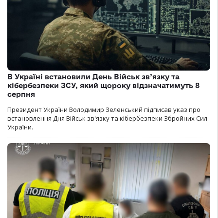
В Україні встановили День Військ зв’язку та
кібербезпеки ЗСУ, який щороку відзначатимуть 8
серпня
Президент України Володимир Зеленський підписав указ про
встановлення Дня Військ зв'язку та кібербезпеки Збройних Сил
України.