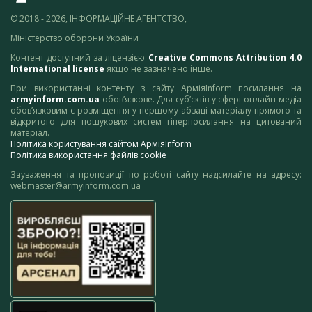
© 2018 - 2026, ІНФОРМАЦІЙНЕ АГЕНТСТВО,
Міністерство оборони України
Контент доступний за ліцензією
Creative Commons Attribution 4.0
International license
якщо не зазначено інше.
При використанні контенту з сайту АрміяInform посилання на
armyinform.com.ua
обов’язкове. Для суб’єктів у сфері онлайн-медіа
обов’язковим є розміщення у першому абзаці матеріалу прямого та
відкритого для пошукових систем гіперпосилання на цитований
матеріал.
Політика користування сайтом АрміяInform
Політика використання файлів cookie
Зауваження та пропозиції по роботі сайту надсилайте на адресу:
webmaster@armyinform.com.ua