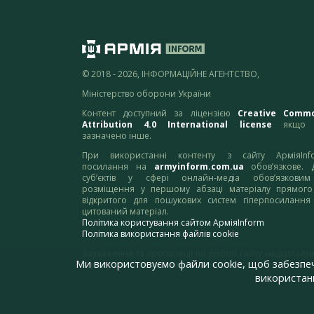
© 2018 - 2026, ІНФОРМАЦІЙНЕ АГЕНТСТВО,
Міністерство оборони України
Контент доступний за ліцензією
Creative Comm
Attribution 4.0 International license
якщо 
зазначено інше.
При використанні контенту з сайту АрміяInf
посилання на
armyinform.com.ua
обов’язкове. 
суб’єктів у сфері онлайн-медіа обов’язкови
розміщення у першому абзаці матеріалу прямого
відкритого для пошукових систем гіперпосилання
цитований матеріал.
Політика користування сайтом АрміяInform
Політика використання файлів cookie
Зауваження та пропозиції по роботі сайту надсилайте
Ми використовуємо файли cookie, щоб забезпе
адресу:
webmaster@armyinform.com.ua
використанн