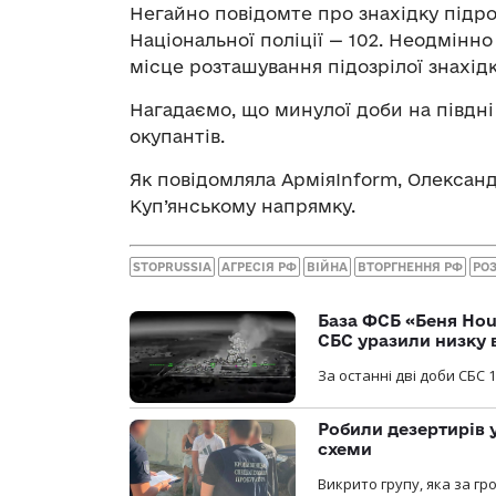
Негайно повідомте про знахідку підр
Національної поліції — 102. Неодмінно
місце розташування підозрілої знахідк
Нагадаємо, що минулої доби на півдні
окупантів.
Як повідомляла АрміяInform, Олекса
Куп’янському напрямку.
STOPRUSSIA
АГРЕСІЯ РФ
ВІЙНА
ВТОРГНЕННЯ РФ
РО
База ФСБ «Беня Hou
СБС уразили низку 
За останні дві доби СБС 1
Робили дезертирів 
схеми
Викрито групу, яка за г