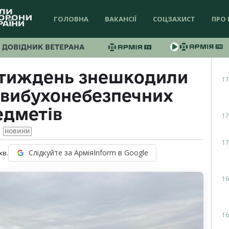
ГОЛОВНА
ВАКАНСІЇ
СОЦЗАХИСТ
ПРО 
ДОВІДНИК ВЕТЕРАНА
 тиждень знешкодили
17
 вибухонебезпечних
едметів
17
НОВИНИ
17
Слідкуйте за АрміяInform в Google
хв.
16
16