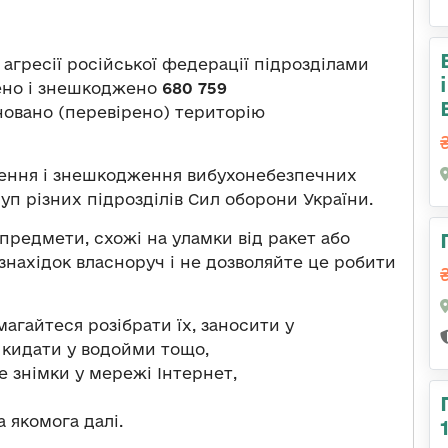
агресії російської федерації підрозділами
чено і знешкоджено
680
759
овано (перевірено) територію
чення і знешкодження вибухонебезпечних
уп різних підрозділів Сил оборони України.
 предмети, схожі на уламки від ракет або
 знахідок власноруч і не дозволяйте це робити
агайтеся розібрати їх, заносити у
 кидати у водойми тощо,
е знімки у мережі Інтернет,
а якомога далі.