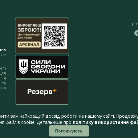
pr
ons
не
orm
Для
м є
 та
 на
 на
чити вам найкращий досвід роботи на нашому сайті. Продовжу
я файлів cookie. Детальніше про
політику використання фай
Погоджуюсь