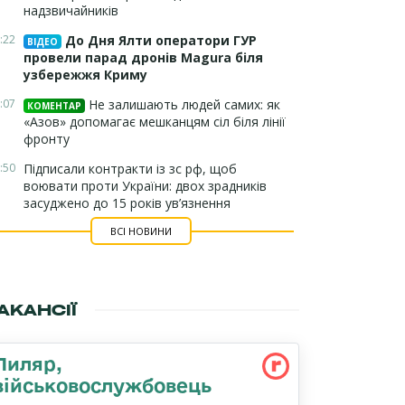
надзвичайників
:22
До Дня Ялти оператори ГУР
ВІДЕО
провели парад дронів Magura біля
узбережжя Криму
:07
Не залишають людей самих: як
КОМЕНТАР
«Азов» допомагає мешканцям сіл біля лінії
фронту
:50
Підписали контракти із зс рф, щоб
воювати проти України: двох зрадників
засуджено до 15 років ув’язнення
ВСІ НОВИНИ
АКАНСІЇ
Пиляр,
військовослужбовець