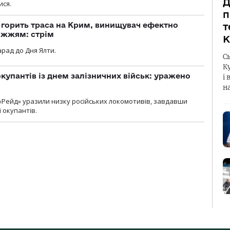
Д
ися.
п
, горить траса на Крим, винищувач ефектно
т
іжжям: стрім
К
рад до Дня Ялти.
С
К
купантів із днем залізничних військ: уражено
і 
н
«Рейд» уразили низку російських локомотивів, завдавши
і окупантів.