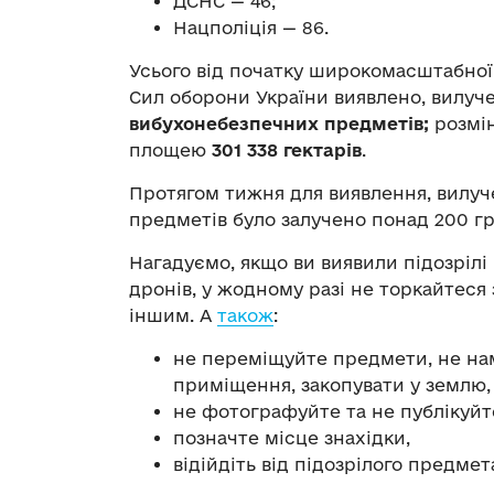
ДСНС — 46;
Нацполіція — 86.
Усього від початку широкомасштабної 
Сил оборони України виявлено, вилу
вибухонебезпечних предметів;
розмін
площею
301 338 гектарів
.
Протягом тижня для виявлення, вилу
предметів було залучено понад 200 гр
Нагадуємо, якщо ви виявили підозрілі
дронів, у жодному разі не торкайтеся
іншим. А
також
:
не переміщуйте предмети, не нам
приміщення, закопувати у землю,
не фотографуйте та не публікуйт
позначте місце знахідки,
відійдіть від підозрілого предмет