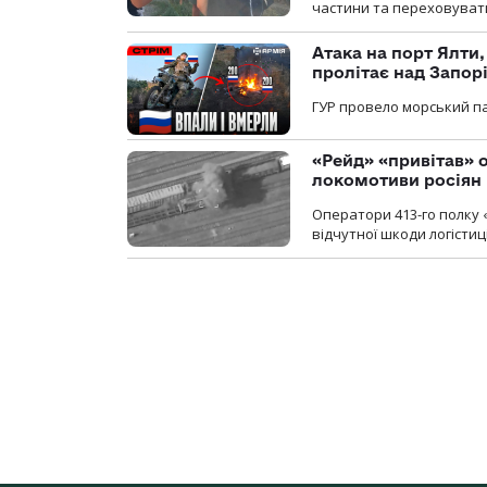
частини та переховуват
Атака на порт Ялти
пролітає над Запор
ГУР провело морський па
«Рейд» «привітав» о
локомотиви росіян
Оператори 413-го полку 
відчутної шкоди логістиц