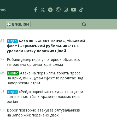
НАС
ENGLISH
:35
База ФСБ «Беня House», тіньовий
ВІДЕО
флот і «Кримський рубильник»: СБС
уразили низку ворожих цілей
:22
Робили дезертирів у чотирьох областях:
затримано організаторів схеми
:06
Атака на порт Ялти, горить траса
АНОНС
на Крим, винищувач ефектно пролітає над
Запоріжжям: стрім
:51
«Рейд» «привітав» окупантів із днем
ВІДЕО
залізничних військ: уражено локомотиви
росіян
:38
Ворог повторно атакував рятувальників
на Запоріжжі: поранено двох