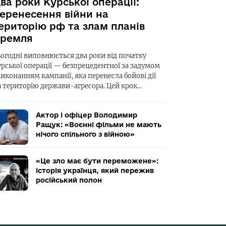
ва роки Курської операції:
еренесення війни на
ериторію рф та злам планів
ремля
ьогодні виповнюється два роки від початку
урської операції — безпрецедентної за задумом
виконанням кампанії, яка перенесла бойові дії
а територію держави-агресора. Цей крок…
Актор і офіцер Володимир
Ращук: «Воєнні фільми не мають
нічого спільного з війною»
«Це зло має бути переможене»:
історія українця, який пережив
російський полон