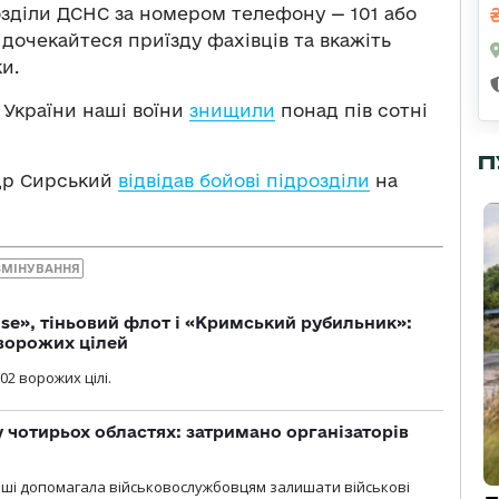
озділи ДСНС за номером телефону — 101 або
 дочекайтеся приїзду фахівців та вкажіть
и.
 України наші воїни
знищили
понад пів сотні
П
ндр Сирський
відвідав бойові підрозділи
на
ЗМІНУВАННЯ
se», тіньовий флот і «Кримський рубильник»:
ворожих цілей
02 ворожих цілі.
у чотирьох областях: затримано організаторів
роші допомагала військовослужбовцям залишати військові