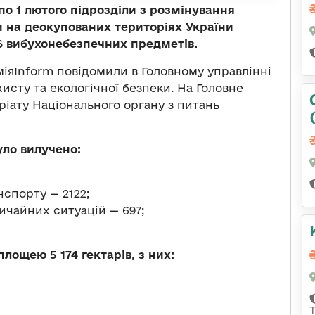
по 1 лютого підрозділи з розмінування
ни на деокупованих територіях України
6 вибухонебезпечних предметів.
іяInform повідомили в Головному управлінні
хисту та екологічної безпеки. На Головне
ріату Національного органу з питань
уло вилучено:
спорту — 2122;
ичайних ситуацій — 697;
лощею 5 174 гектарів, з них: