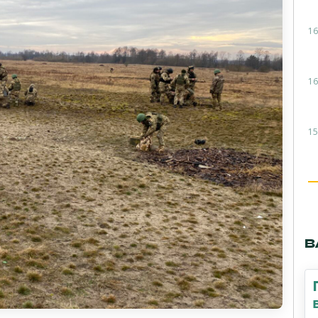
16
16
15
В