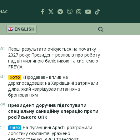
НАС
ENGLISH
:51
Перші результати очікуються на початку
2027 року: Президент розповів про роботу
над вітчизняною балістикою та системою
FREYJA
:41
«Продавав» вплив на
ФОТО
держпосадовців: на Харківщині затримали
ділка, який «вирішував питання» з
бронюванням
:25
Президент доручив підготувати
спеціальну санкційну операцію проти
російського ОПК
:11
На Луганщині Apachi розгромили
ВІДЕО
логістику окупантів: уражено
електростанцію, АЗС і транспорт