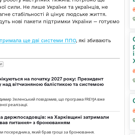
ої сили. Не лише України та українців, не
рагне стабільності й цінує людське життя.
дуть нові пакети підтримки України — готуємо
тримала ще дві системи ППО
, які збивають
НИ
чікуються на початку 2027 року: Президент
у над вітчизняною балістикою та системою
димир Зеленський повідомив, що програма FREYJA вже
ної реалізації.
а держпосадовців: на Харківщині затримали
ував питання» з бронюванням
и посередника, який брав гроші за бронювання.