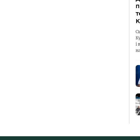
п
т
К
С
К
і 
н