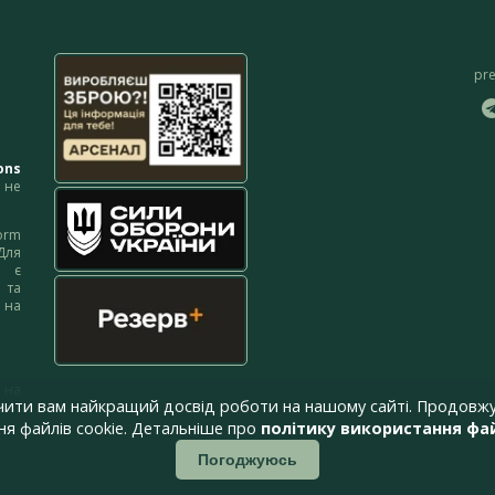
pr
ons
не
orm
Для
м є
 та
 на
 на
чити вам найкращий досвід роботи на нашому сайті. Продовжу
я файлів cookie. Детальніше про
політику використання фай
Погоджуюсь