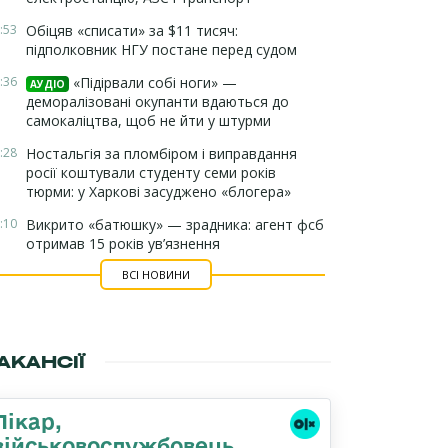
:53
Обіцяв «списати» за $11 тисяч:
підполковник НГУ постане перед судом
:36
«Підірвали собі ноги» —
АУДІО
деморалізовані окупанти вдаються до
самокаліцтва, щоб не йти у штурми
:28
Ностальгія за пломбіром і виправдання
росії коштували студенту семи років
тюрми: у Харкові засуджено «блогера»
:10
Викрито «батюшку» — зрадника: агент фсб
отримав 15 років ув’язнення
ВСІ НОВИНИ
АКАНСІЇ
Лікар,
військовослужбовець