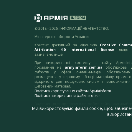
© 2018 - 2026, ІНФОРМАЦІЙНЕ АГЕНТСТВО,
Міністерство оборони України
Контент доступний за ліцензією
Creative Comm
Attribution 4.0 International license
якщо 
зазначено інше.
При використанні контенту з сайту АрміяInf
посилання на
armyinform.com.ua
обов’язкове. 
суб’єктів у сфері онлайн-медіа обов’язкови
розміщення у першому абзаці матеріалу прямого
відкритого для пошукових систем гіперпосилання
цитований матеріал.
Політика користування сайтом АрміяInform
Політика використання файлів cookie
Зауваження та пропозиції по роботі сайту надсилайте
Ми використовуємо файли cookie, щоб забезпе
адресу:
webmaster@armyinform.com.ua
використанн