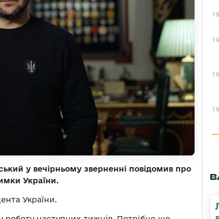
19
19
19
19
ький у вечірньому зверненні повідомив про
В
имки України.
ента України.
 роботу наступних тижнів. Потрібно ще