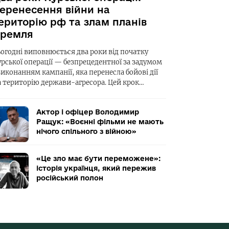
еренесення війни на
ериторію рф та злам планів
ремля
ьогодні виповнюється два роки від початку
урської операції — безпрецедентної за задумом
виконанням кампанії, яка перенесла бойові дії
а територію держави-агресора. Цей крок…
Актор і офіцер Володимир
Ращук: «Воєнні фільми не мають
нічого спільного з війною»
«Це зло має бути переможене»:
історія українця, який пережив
російський полон