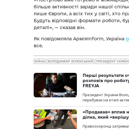
більше активності заради нашої спільн
лише Європи, а всіх тих у світі, хто п
Будуть відповідні формати роботи, бу
деталі», — сказав він.
Як повідомляла АрміяInform, Україна
о
все.
ВІЙНА
ВОЛОДИМИР ЗЕЛЕНСЬКИЙ
ПРЕЗИДЕНТ УКРАЇ
Перші результати о
розповів про робот
FREYJA
Президент України Воло
перебуває на етапі актив
«Продавав» вплив н
ділка, який «виріш
Правоохоронці затримал