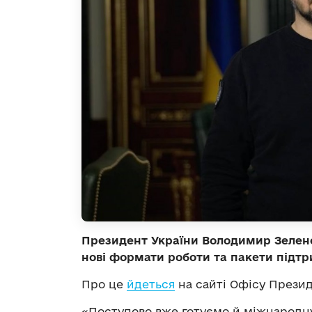
Президент України Володимир Зеленс
нові формати роботи та пакети підтр
Про це
йдеться
на сайті Офісу Презид
«Поступово вже готуємо й міжнародну