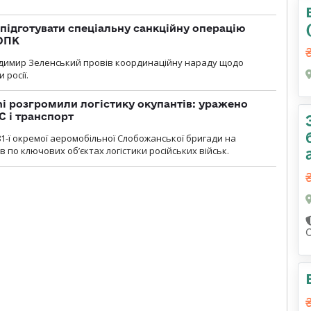
підготувати спеціальну санкційну операцію
 ОПК
димир Зеленський провів координаційну нараду щодо
 росії.
i розгромили логістику окупантів: уражено
С і транспорт
1-ї окремої аеромобільної Слобожанської бригади на
 по ключових об’єктах логістики російських військ.