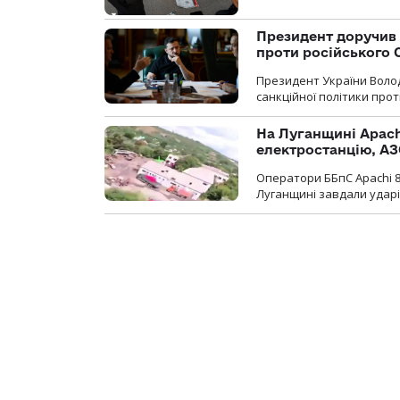
Президент доручив 
проти російського
Президент України Воло
санкційної політики проти
На Луганщині Apach
електростанцію, АЗ
Оператори ББпС Apachi 8
Луганщині завдали ударів