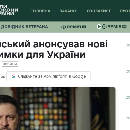
ГОЛОВНА
ВАКАНСІЇ
СОЦЗАХИСТ
ПРО 
ДОВІДНИК ВЕТЕРАНА
ський анонсував нові
20
имки для України
НОВИНИ
20
Слідкуйте за АрміяInform в Google
1
хв.
20
20