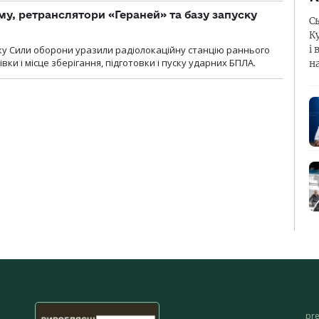
у, ретранслятори «Гераней» та базу запуску
С
К
і 
року Сили оборони уразили радіолокаційну станцію раннього
ки і місце зберігання, підготовки і пуску ударних БПЛА.
н
pr