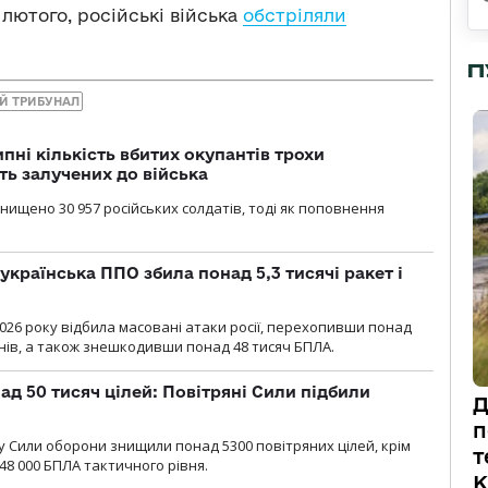
 лютого, російські війська
обстріляли
П
Й ТРИБУНАЛ
ипні кількість вбитих окупантів трохи
ть залучених до війська
нищено 30 957 російських солдатів, тоді як поповнення
українська ППО збила понад 5,3 тисячі ракет і
2026 року відбила масовані атаки росії, перехопивши понад
онів, а також знешкодивши понад 48 тисяч БПЛА.
ад 50 тисяч цілей: Повітряні Сили підбили
Д
п
у Cили оборони знищили понад 5300 повітряних цілей, крім
т
48 000 БПЛА тактичного рівня.
К