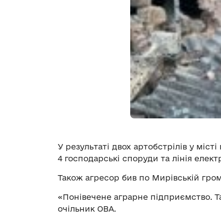
У результаті двох артобстрілів у міст
4 господарські споруди та лінія елек
Також агресор бив по Мирівській гром
«Понівечене аграрне підприємство. Та
очільник ОВА.