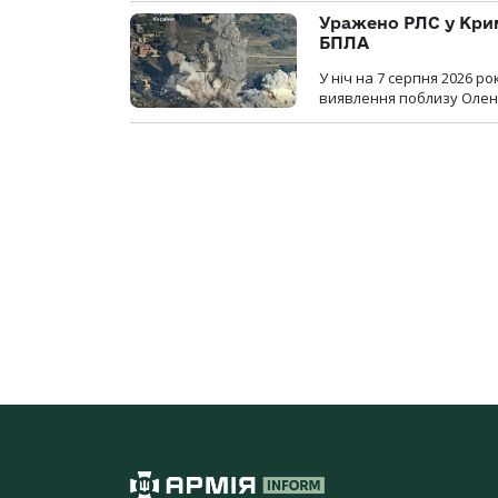
Уражено РЛС у Крим
БПЛА
У ніч на 7 серпня 2026 
виявлення поблизу Оленів