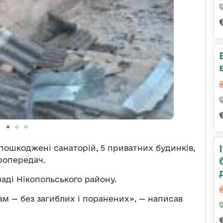
і пошкоджені санаторій, 5 приватних будинків,
тропередач.
аді Нікопольського району.
м — без загиблих і поранених», — написав