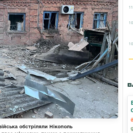
11
10
10
В
війська обстріляли Нікополь