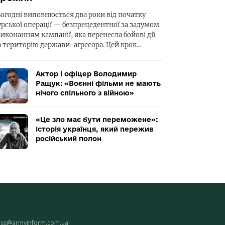
ьогодні виповнюється два роки від початку
урської операції — безпрецедентної за задумом
виконанням кампанії, яка перенесла бойові дії
а територію держави-агресора. Цей крок…
Актор і офіцер Володимир
Ращук: «Воєнні фільми не мають
нічого спільного з війною»
«Це зло має бути переможене»:
історія українця, який пережив
російський полон
ess@armyinform.com.ua