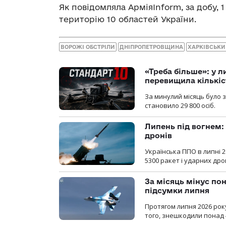
Як повідомляла АрміяInform, за добу, 1
територію 10 областей України.
ВОРОЖІ ОБСТРІЛИ
ДНІПРОПЕТРОВЩИНА
ХАРКІВСЬКИ
«Треба більше»: у л
перевищила кількіс
За минулий місяць було з
становило 29 800 осіб.
Липень під вогнем: 
дронів
Українська ППО в липні 
5300 ракет і ударних др
За місяць мінус пон
підсумки липня
Протягом липня 2026 рок
того, знешкодили понад 