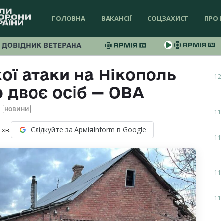
ГОЛОВНА
ВАКАНСІЇ
СОЦЗАХИСТ
ПРО 
ДОВІДНИК ВЕТЕРАНА
ої атаки на Нікополь
12
 двоє осіб — ОВА
НОВИНИ
11
Слідкуйте за АрміяInform в Google
1
хв.
11
11
11