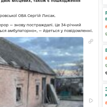
о двоє місцевих, також є пошкодження
овської ОВА Сергій Лисак.
ерор — знову постраждалі. Це 34-річний
ться амбулаторно», — йдеться у повідомленні.