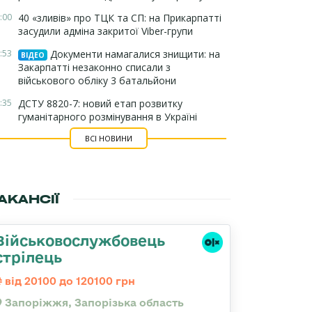
:00
40 «зливів» про ТЦК та СП: на Прикарпатті
засудили адміна закритої Viber-групи
:53
Документи намагалися знищити: на
ВІДЕО
Закарпатті незаконно списали з
військового обліку 3 батальйони
:35
ДСТУ 8820-7: новий етап розвитку
гуманітарного розмінування в Україні
ВСІ НОВИНИ
АКАНСІЇ
Військовослужбовець
стрілець
від 20100 до 120100 грн
Запоріжжя, Запорізька область