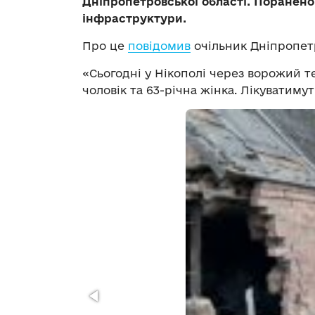
Дніпропетровської області. Поранен
інфраструктури.
Про це
повідомив
очільник Дніпропетр
«Сьогодні у Нікополі через ворожий т
чоловік та 63-річна жінка. Лікуватиму