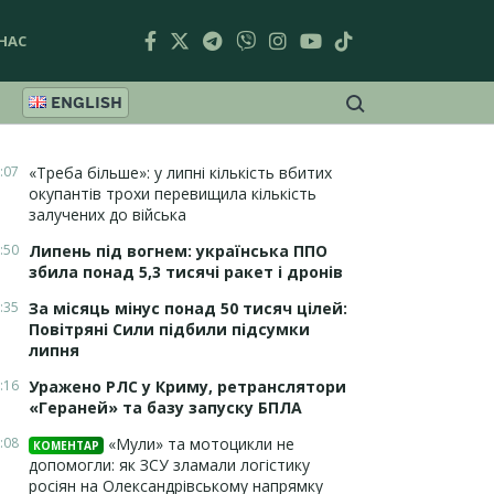
НАС
ENGLISH
:07
«Треба більше»: у липні кількість вбитих
окупантів трохи перевищила кількість
залучених до війська
:50
Липень під вогнем: українська ППО
збила понад 5,3 тисячі ракет і дронів
:35
За місяць мінус понад 50 тисяч цілей:
Повітряні Сили підбили підсумки
липня
:16
Уражено РЛС у Криму, ретранслятори
«Гераней» та базу запуску БПЛА
:08
«Мули» та мотоцикли не
КОМЕНТАР
допомогли: як ЗСУ зламали логістику
росіян на Олександрівському напрямку