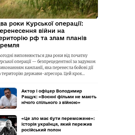
ва роки Курської операції:
еренесення війни на
ериторію рф та злам планів
ремля
ьогодні виповнюється два роки від початку
урської операції — безпрецедентної за задумом
виконанням кампанії, яка перенесла бойові дії
а територію держави-агресора. Цей крок…
Актор і офіцер Володимир
Ращук: «Воєнні фільми не мають
нічого спільного з війною»
«Це зло має бути переможене»:
історія українця, який пережив
російський полон