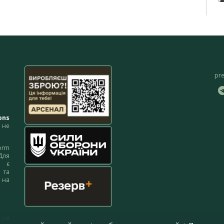
pr
ons
не
orm
Для
м є
 та
 на
 на