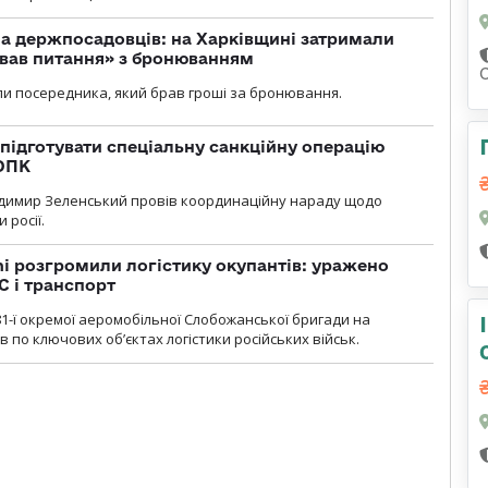
а держпосадовців: на Харківщині затримали
ував питання» з бронюванням
и посередника, який брав гроші за бронювання.
підготувати спеціальну санкційну операцію
 ОПК
димир Зеленський провів координаційну нараду щодо
 росії.
i розгромили логістику окупантів: уражено
С і транспорт
1-ї окремої аеромобільної Слобожанської бригади на
 по ключових об’єктах логістики російських військ.