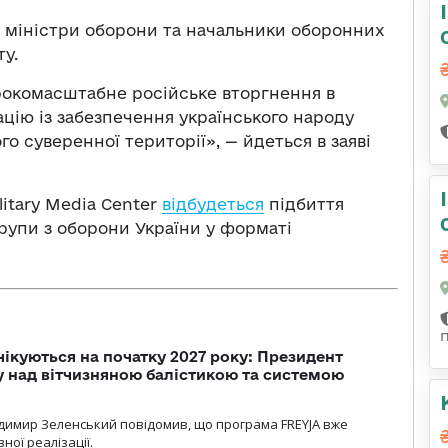
 міністри оборони та начальники оборонних
ту.
окомасштабне російське вторгнення в
цію із забезпечення українського народу
о суверенної території», — йдеться в заяві
ilitary Media Center
відбудеться
підбиття
групи з оборони України у форматі
чікуються на початку 2027 року: Президент
у над вітчизняною балістикою та системою
димир Зеленський повідомив, що програма FREYJA вже
ної реалізації.