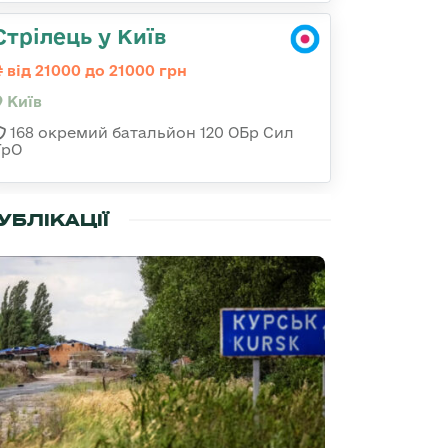
Стрілець у Київ
від 21000 до 21000 грн
Київ
168 окремий батальйон 120 ОБр Cил
ТрО
УБЛІКАЦІЇ