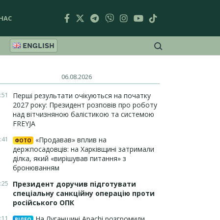
НАС
ENGLISH
06.08.2026
:51
Перші результати очікуються на початку
2027 року: Президент розповів про роботу
над вітчизняною балістикою та системою
FREYJA
:41
«Продавав» вплив на
ФОТО
держпосадовців: на Харківщині затримали
ділка, який «вирішував питання» з
бронюванням
:25
Президент доручив підготувати
спеціальну санкційну операцію проти
російського ОПК
:11
На Луганщині Apachi розгромили
ВІДЕО