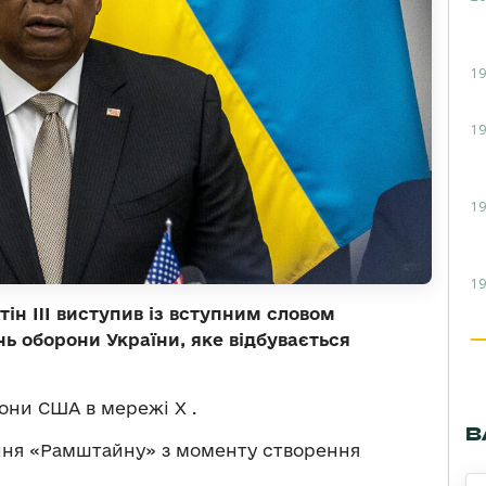
19
19
19
19
н III виступив із вступним словом
нь оборони України, яке відбувається
они США в мережі Х .
В
дання «Рамштайну» з моменту створення