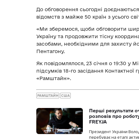
До обговорення сьогодні доєднаються
відомств з майже 50 країн з усього сві
«Ми зберемося, щоби обговорити шир
Україну та продовжити тісну координа
засобами, необхідними для захисту йог
Пентагону.
Як повідомлялося, 23 січня о 19:30 у M
підсумків 18-го засідання Контактної 
«Рамштайн».
РАМШТАЙН
США
Перші результати о
розповів про робот
FREYJA
Президент України Воло
перебуває на етапі актив