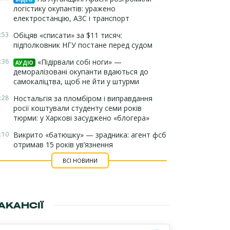
логістику окупантів: уражено
електростанцію, АЗС і транспорт
:53
Обіцяв «списати» за $11 тисяч:
підполковник НГУ постане перед судом
:36
«Підірвали собі ноги» —
АУДІО
деморалізовані окупанти вдаються до
самокаліцтва, щоб не йти у штурми
:28
Ностальгія за пломбіром і виправдання
росії коштували студенту семи років
тюрми: у Харкові засуджено «блогера»
:10
Викрито «батюшку» — зрадника: агент фсб
отримав 15 років ув’язнення
ВСІ НОВИНИ
АКАНСІЇ