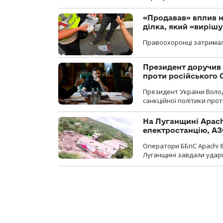
«Продавав» вплив н
ділка, який «виріш
Правоохоронці затримал
Президент доручив 
проти російського
Президент України Воло
санкційної політики проти
На Луганщині Apach
електростанцію, АЗ
Оператори ББпС Apachi 8
Луганщині завдали ударів