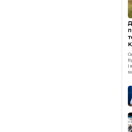
Д
п
т
К
С
К
і 
н