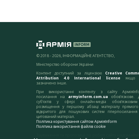
© 2018 - 2026, ІНФОРМАЦІЙНЕ АГЕНТСТВО,
Міністерство оборони України
Контент доступний за ліцензією
Creative Comm
Attribution 4.0 International license
якщо 
зазначено інше.
При використанні контенту з сайту АрміяInf
посилання на
armyinform.com.ua
обов’язкове. 
суб’єктів у сфері онлайн-медіа обов’язкови
розміщення у першому абзаці матеріалу прямого
відкритого для пошукових систем гіперпосилання
цитований матеріал.
Політика користування сайтом АрміяInform
Політика використання файлів cookie
Зауваження та пропозиції по роботі сайту надсилайте