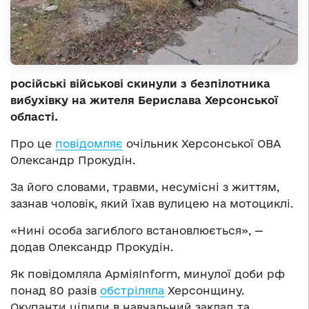
російські військові скинули з безпілотника
вибухівку на жителя Берислава Херсонської
області.
Про це
повідомляє
очільник Херсонської ОВА
Олександр Прокудін.
За його словами, травми, несумісні з життям,
зазнав чоловік, який їхав вулицею на мотоциклі.
«Нині особа загиблого встановлюється», —
додав Олександр Прокудін.
Як повідомляла АрміяInform, минулої доби рф
понад 80 разів
обстріляла
Херсонщину.
Окупанти цілили в навчальний заклад та