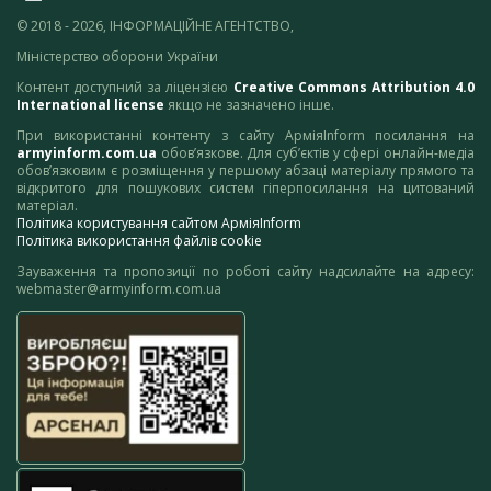
© 2018 - 2026, ІНФОРМАЦІЙНЕ АГЕНТСТВО,
Міністерство оборони України
Контент доступний за ліцензією
Creative Commons Attribution 4.0
International license
якщо не зазначено інше.
При використанні контенту з сайту АрміяInform посилання на
armyinform.com.ua
обов’язкове. Для суб’єктів у сфері онлайн-медіа
обов’язковим є розміщення у першому абзаці матеріалу прямого та
відкритого для пошукових систем гіперпосилання на цитований
матеріал.
Політика користування сайтом АрміяInform
Політика використання файлів cookie
Зауваження та пропозиції по роботі сайту надсилайте на адресу:
webmaster@armyinform.com.ua