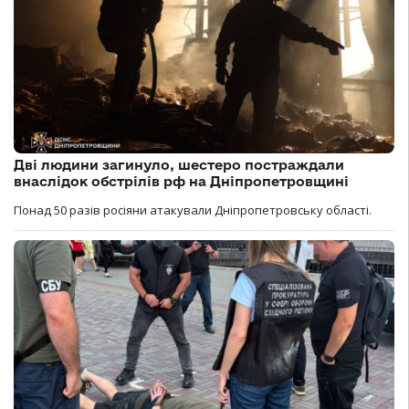
Дві людини загинуло, шестеро постраждали
внаслідок обстрілів рф на Дніпропетровщині
Понад 50 разів росіяни атакували Дніпропетровську області.