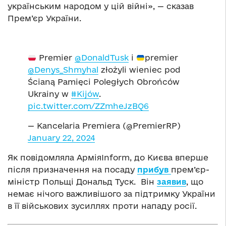
українським народом у цій війні», — сказав
Прем’єр України.
Premier
@DonaldTusk
i
premier
@Denys_Shmyhal
złożyli wieniec pod
Ścianą Pamięci Poległych Obrońców
Ukrainy w
#Kijów
.
pic.twitter.com/ZZmheJzBQ6
— Kancelaria Premiera (@PremierRP)
January 22, 2024
Як повідомляла АрміяInform, до Києва вперше
після призначення на посаду
прибув
прем’єр-
міністр Польщі Дональд Туск. Він
заявив
, що
немає нічого важливішого за підтримку України
в її військових зусиллях проти нападу росії.