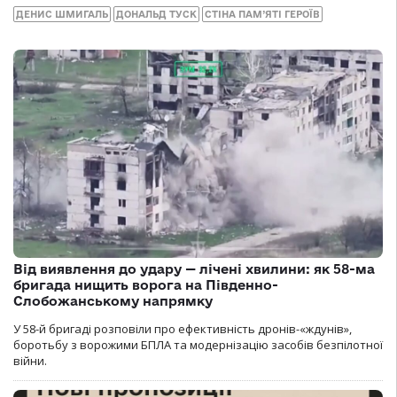
ДЕНИС ШМИГАЛЬ
ДОНАЛЬД ТУСК
СТІНА ПАМ’ЯТІ ГЕРОЇВ
Від виявлення до удару — лічені хвилини: як 58-ма
бригада нищить ворога на Південно-
Слобожанському напрямку
У 58-й бригаді розповіли про ефективність дронів-«ждунів»,
боротьбу з ворожими БПЛА та модернізацію засобів безпілотної
війни.