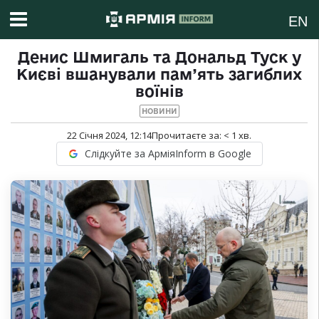
EN
Денис Шмигаль та Дональд Туск у
Києві вшанували пам’ять загиблих
воїнів
НОВИНИ
22 Січня 2024, 12:14
Прочитаєте за:
< 1
хв.
Слідкуйте за АрміяInform в Google