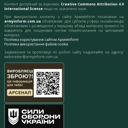
Контент доступний за ліцензією
Creative Commons Attribution 4.0
International license
якщо не зазначено інше.
При використанні контенту з сайту АрміяInform посилання на
armyinform.com.ua
обов’язкове. Для суб’єктів у сфері онлайн-медіа
обов’язковим є розміщення у першому абзаці матеріалу прямого та
відкритого для пошукових систем гіперпосилання на цитований
матеріал.
Політика користування сайтом АрміяInform
Політика використання файлів cookie
Зауваження та пропозиції по роботі сайту надсилайте на адресу:
webmaster@armyinform.com.ua