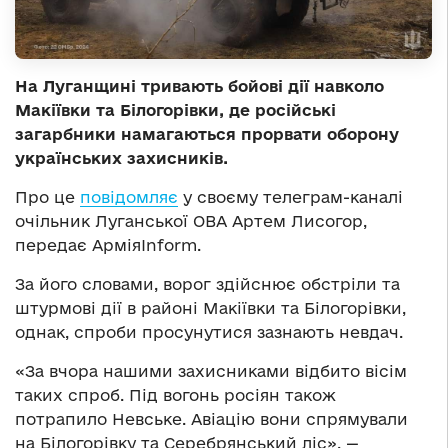
На Луганщині тривають бойові дії навколо
Макіївки та Білогорівки, де російські
загарбники намагаються прорвати оборону
українських захисників.
Про це
повідомляє
у своєму телеграм-каналі
очільник Луганської ОВА Артем Лисогор,
передає АрміяInform.
За його словами, ворог здійснює обстріли та
штурмові дії в районі Макіївки та Білогорівки,
однак, спроби просунутися зазнають невдач.
«За вчора нашими захисниками відбито вісім
таких спроб. Під вогонь росіян також
потрапило Невське. Авіацію вони спрямували
на Білогорівку та Серебрянський ліс», —