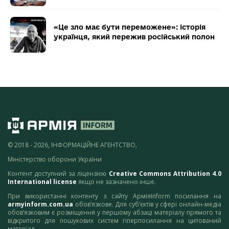
«Це зло має бути переможене»: історія
українця, який пережив російський полон
© 2018 - 2026, ІНФОРМАЦІЙНЕ АГЕНТСТВО,
Міністерство оборони України
Контент доступний за ліцензією
Creative Commons Attribution 4.0
International license
якщо не зазначено інше.
При використанні контенту з сайту АрміяInform посилання на
armyinform.com.ua
обов’язкове. Для суб’єктів у сфері онлайн-медіа
обов’язковим є розміщення у першому абзаці матеріалу прямого та
відкритого для пошукових систем гіперпосилання на цитований
матеріал.