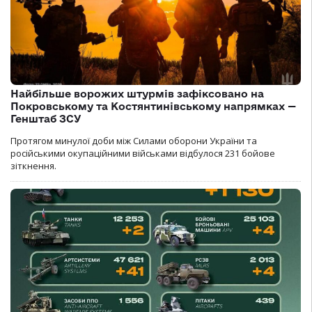
Найбільше ворожих штурмів зафіксовано на
Покровському та Костянтинівському напрямках —
Генштаб ЗСУ
Протягом минулої доби між Силами оборони України та
російськими окупаційними військами відбулося 231 бойове
зіткнення.