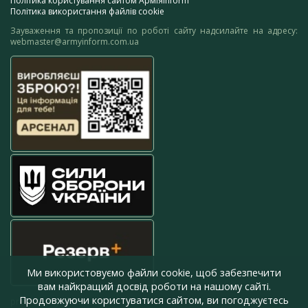
Політика користування сайтом АрміяInform
Політика використання файлів cookie
Зауваження та пропозиції по роботі сайту надсилайте на адресу:
webmaster@armyinform.com.ua
Ми використовуємо файли cookie, щоб забезпечити
вам найкращий досвід роботи на нашому сайті.
Продовжуючи користуватися сайтом, ви погоджуєтесь
press@armyinform.com.ua