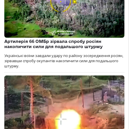
Артилерія 66 ОМБр зірвала спробу росіян
накопичити сили для подальшого штурму
Українські воїни завдали удару по району зосередження росіян,
зірвавши спробу окупантів накопичити сили для подальшого
штурму.