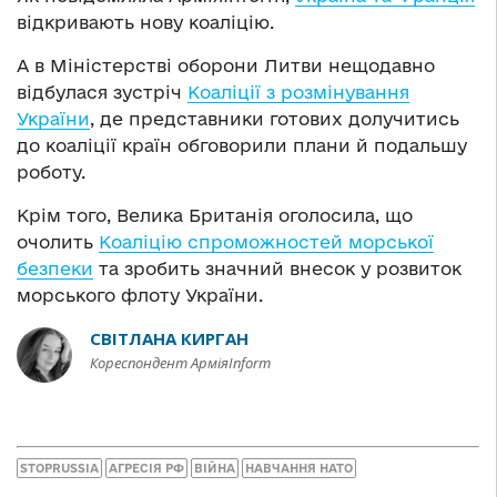
відкривають нову коаліцію.
А в Міністерстві оборони Литви нещодавно
відбулася зустріч
Коаліції з розмінування
України
, де представники готових долучитись
до коаліції країн обговорили плани й подальшу
роботу.
Крім того, Велика Британія оголосила, що
очолить
Коаліцію спроможностей морської
безпеки
та зробить значний внесок у розвиток
морського флоту України.
СВІТЛАНА КИРГАН
Кореспондент АрміяInform
STOPRUSSIA
АГРЕСІЯ РФ
ВІЙНА
НАВЧАННЯ НАТО