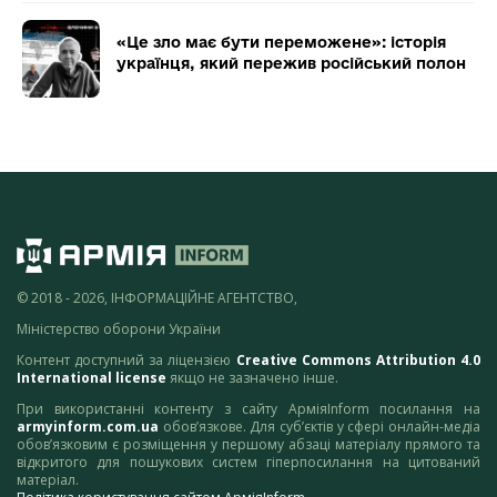
«Це зло має бути переможене»: історія
українця, який пережив російський полон
© 2018 - 2026, ІНФОРМАЦІЙНЕ АГЕНТСТВО,
Міністерство оборони України
Контент доступний за ліцензією
Creative Commons Attribution 4.0
International license
якщо не зазначено інше.
При використанні контенту з сайту АрміяInform посилання на
armyinform.com.ua
обов’язкове. Для суб’єктів у сфері онлайн-медіа
обов’язковим є розміщення у першому абзаці матеріалу прямого та
відкритого для пошукових систем гіперпосилання на цитований
матеріал.