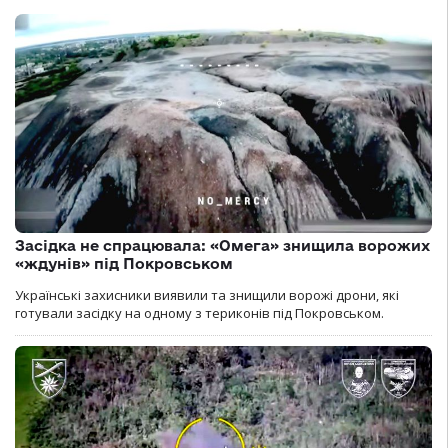
Засідка не спрацювала: «Омега» знищила ворожих
«ждунів» під Покровськом
Українські захисники виявили та знищили ворожі дрони, які
готували засідку на одному з териконів під Покровськом.