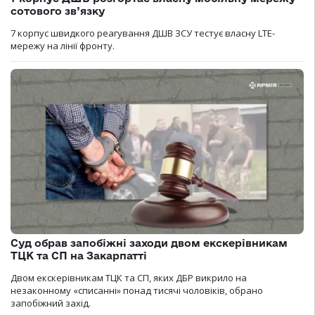
сотового зв’язку
7 корпус швидкого реагування ДШВ ЗСУ тестує власну LTE-
мережу на лінії фронту.
Суд обрав запобіжні заходи двом екскерівникам
ТЦК та СП на Закарпатті
Двом екскерівникам ТЦК та СП, яких ДБР викрило на
незаконному «списанні» понад тисячі чоловіків, обрано
запобіжний захід.