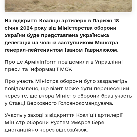
На відкритті Коаліції артилерії в Парижі 18
січня 2024 року від Міністерства оборони
України буде представлена українська
делегація на чолі із заступником Міністра
генерал-лейтенантом Іваном Гаврилюком.
Про це АрміяInform повідомили в Управлінні
преси та інформації МОУ.
Про участь Міністра оборони було заздалегідь
повідомлено, що візит може бути перенесений
через те, що вчора Міністр оборони брав участь
у Ставці Верховного Головнокомандувача.
Участь у заході з відкриття Коаліції артилерії
Міністр оборони Рустем Умєров бере
дистанційно через відеозвʼязок.