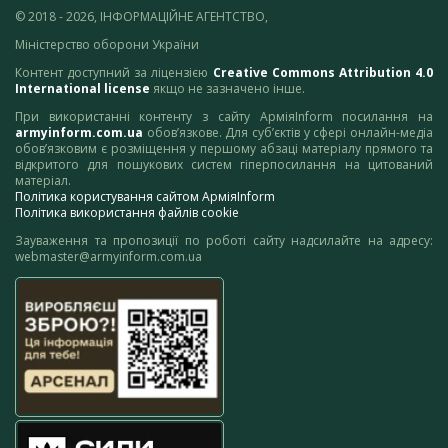
© 2018 - 2026, ІНФОРМАЦІЙНЕ АГЕНТСТВО,
Міністерство оборони України
Контент доступний за ліцензією
Creative Commons Attribution 4.0
International license
якщо не зазначено інше.
При використанні контенту з сайту АрміяInform посилання на
armyinform.com.ua
обов’язкове. Для суб’єктів у сфері онлайн-медіа
обов’язковим є розміщення у першому абзаці матеріалу прямого та
відкритого для пошукових систем гіперпосилання на цитований
матеріал.
Політика користування сайтом АрміяInform
Політика використання файлів cookie
Зауваження та пропозиції по роботі сайту надсилайте на адресу:
webmaster@armyinform.com.ua