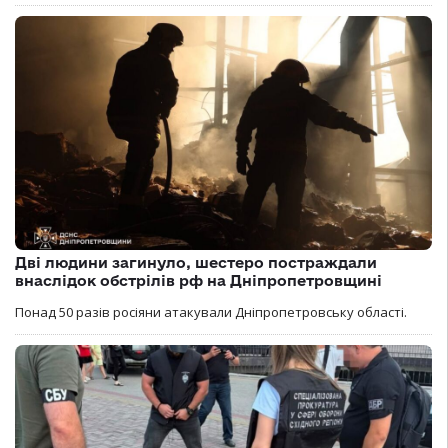
Дві людини загинуло, шестеро постраждали
внаслідок обстрілів рф на Дніпропетровщині
Понад 50 разів росіяни атакували Дніпропетровську області.