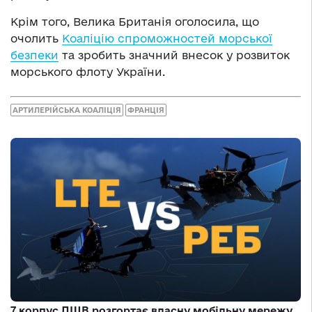
Крім того, Велика Британія оголосила, що
очолить
Коаліцію спроможностей морської
безпеки
та зробить значний внесок у розвиток
морського флоту України.
АРТИЛЕРІЙСЬКА КОАЛІЦІЯ
ФРАНЦІЯ
7 корпус ДШВ розгортає власну мобільну мережу