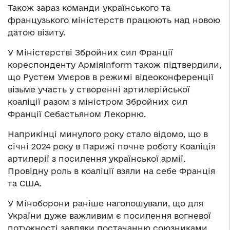
Також зараз команди українського та
французького міністерств працюють над новою
датою візиту.
У Міністерстві Збройних сил Франції
кореспонденту АрміяInform також підтвердили,
що Рустем Умєров в режимі відеоконференції
візьме участь у створенні артилерійської
коаліції разом з міністром Збройних сил
Франції Себастьяном Лекорню.
Наприкінці минулого року стало відомо, що в
січні 2024 року в Парижі почне роботу Коаліція
артилерії з посилення української армії.
Провідну роль в коаліції взяли на себе Франція
та США.
У Міноборони раніше наголошували, що для
України дуже важливим є посилення вогневої
потужності завдяки постачанню союзниками