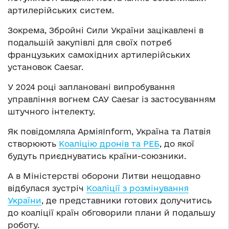
артилерійських систем.
Зокрема, Збройні Сили України зацікавлені в
подальшій закупівлі для своїх потреб
французьких самохідних артилерійських
установок Caesar.
У 2024 році заплановані випробування
управління вогнем САУ Caesar із застосуванням
штучного інтелекту.
Як повідомляла АрміяInform, Україна та Латвія
створюють
Коаліцію дронів та РЕБ
, до якої
будуть приєднуватись країни-союзники.
А в Міністерстві оборони Литви нещодавно
відбулася зустріч
Коаліції з розмінування
України
, де представники готових долучитись
до коаліції країн обговорили плани й подальшу
роботу.