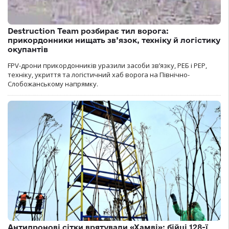
Destruction Team розбирає тил ворога:
прикордонники нищать зв’язок, техніку й логістику
окупантів
FPV-дрони прикордонників уразили засоби зв’язку, РЕБ і РЕР,
техніку, укриття та логістичний хаб ворога на Північно-
Слобожанському напрямку.
Антидронові сітки врятували «Хамві»: бійці 128-ї