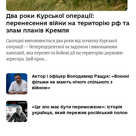
Два роки Курської операції:
перенесення війни на територію рф та
злам планів Кремля
Сьогодні виповнюється два роки від початку Курської
операції — безпрецедентної за задумом і виконанням
кампанії, яка перенесла бойові дії на територію держави-
агресора. Цей крок…
Актор і офіцер Володимир Ращук: «Воєнні
фільми не мають нічого спільного з
війною»
«Це зло має бути переможене»: історія
українця, який пережив російський полон