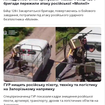
бригади пережили атаку російської «Молнії»
Бійці 128-ї Закарпатської бригади, повертаючись із бойового
завдання, потрапили під атаку російського ударного
безпілотника «Молнія».
ГУР нищать російську піхоту, техніку та логістику
на Запорізькому напрямку
Спецпризначенці ГУР показали кадри знищення російської
піхоти, артилерії, транспорту, дронів та логістичних об’єктів на
Запоріжжі.