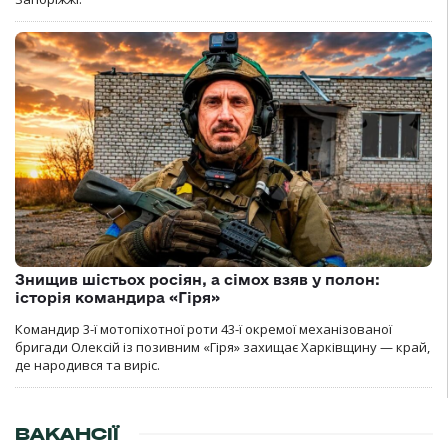
Знищив шістьох росіян, а сімох взяв у полон:
історія командира «Гіря»
Командир 3-ї мотопіхотної роти 43-ї окремої механізованої
бригади Олексій із позивним «Гіря» захищає Харківщину — край,
де народився та виріс.
ВАКАНСІЇ