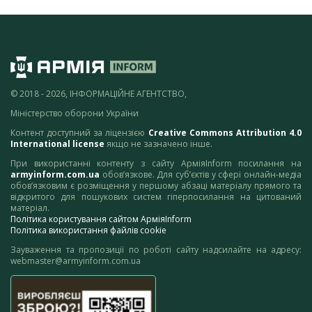
© 2018 - 2026, ІНФОРМАЦІЙНЕ АГЕНТСТВО,
Міністерство оборони України
Контент доступний за ліцензією
Creative Commons Attribution 4.0
International license
якщо не зазначено інше.
При використанні контенту з сайту АрміяInform посилання на
armyinform.com.ua
обов’язкове. Для суб’єктів у сфері онлайн-медіа
обов’язковим є розміщення у першому абзаці матеріалу прямого та
відкритого для пошукових систем гіперпосилання на цитований
матеріал.
Політика користування сайтом АрміяInform
Політика використання файлів cookie
Зауваження та пропозиції по роботі сайту надсилайте на адресу:
webmaster@armyinform.com.ua