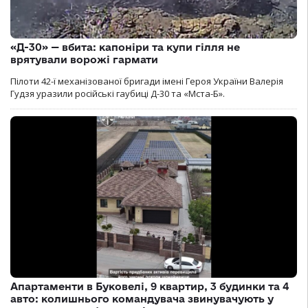
«Д-30» — вбита: капоніри та купи гілля не
врятували ворожі гармати
Пілоти 42-ї механізованої бригади імені Героя України Валерія
Гудзя уразили російські гаубиці Д-30 та «Мста-Б».
Апартаменти в Буковелі, 9 квартир, 3 будинки та 4
авто: колишнього командувача звинувачують у