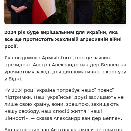
2024 рік буде вирішальним для України, яка
все ще протистоїть жахливій агресивній війні
росії.
Як повідомляє АрміяInform, про це заявив
президент Австрії Александр ван дер Беллен на
урочистому заході для дипломатичного корпусу
у Відні.
«У 2024 році Україна потребує нашої повної
підтримки. Наші українські друзі захищають не
лише свою країну, вони, зрештою, захищають
нашу свободу, наш спосіб життя і наші
цінності», — сказав Александр ван дер Беллен.
Він наголосив, що Австрія як ніколи непохитно