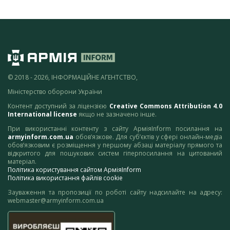
© 2018 - 2026, ІНФОРМАЦІЙНЕ АГЕНТСТВО,
Міністерство оборони України
Контент доступний за ліцензією
Creative Commons Attribution 4.0
International license
якщо не зазначено інше.
При використанні контенту з сайту АрміяInform посилання на
armyinform.com.ua
обов’язкове. Для суб’єктів у сфері онлайн-медіа
обов’язковим є розміщення у першому абзаці матеріалу прямого та
відкритого для пошукових систем гіперпосилання на цитований
матеріал.
Політика користування сайтом АрміяInform
Політика використання файлів cookie
Зауваження та пропозиції по роботі сайту надсилайте на адресу:
webmaster@armyinform.com.ua