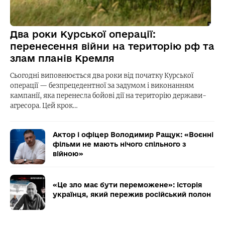
Два роки Курської операції:
перенесення війни на територію рф та
злам планів Кремля
Сьогодні виповнюється два роки від початку Курської
операції — безпрецедентної за задумом і виконанням
кампанії, яка перенесла бойові дії на територію держави-
агресора. Цей крок…
Актор і офіцер Володимир Ращук: «Воєнні
фільми не мають нічого спільного з
війною»
«Це зло має бути переможене»: історія
українця, який пережив російський полон