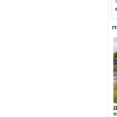
П
Д
п