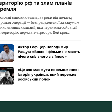
ериторію рф та злам планів
ремля
ьогодні виповнюється два роки від початку
урської операції — безпрецедентної за задумом
виконанням кампанії, яка перенесла бойові дії
а територію держави-агресора. Цей крок…
Актор і офіцер Володимир
Ращук: «Воєнні фільми не мають
нічого спільного з війною»
«Це зло має бути переможене»:
історія українця, який пережив
російський полон