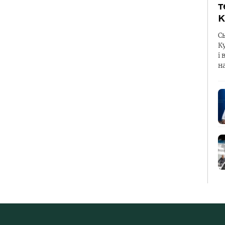
т
К
С
К
і 
н