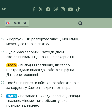
НАС
ENGLISH
:49
7 корпус ДШВ розгортає власну мобільну
мережу сотового зв’язку
:38
Суд обрав запобіжні заходи двом
екскерівникам ТЦК та СП на Закарпатті
:21
Дві людини загинуло, шестеро
ФОТО
постраждали внаслідок обстрілів рф на
Дніпропетровщині
:09
Пообіцяв вивезти військовозобов’язаного
за кордон: у Харкові викрито офіцера
:51
Два запасні виходи, арсенал, склади,
ВІДЕО
спальня: мінометники облаштували
позицію під землею