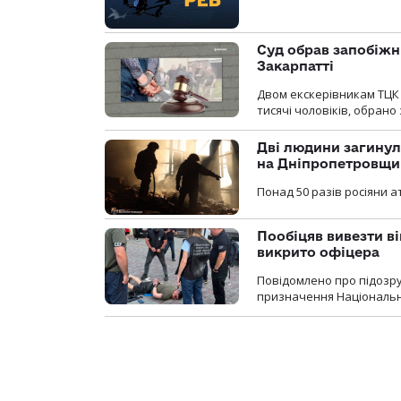
Суд обрав запобіжн
Закарпатті
Двом екскерівникам ТЦК 
тисячі чоловіків, обрано
Дві людини загинул
на Дніпропетровщи
Понад 50 разів росіяни 
Пообіцяв вивезти ві
викрито офіцера
Повідомлено про підозр
призначення Національної 