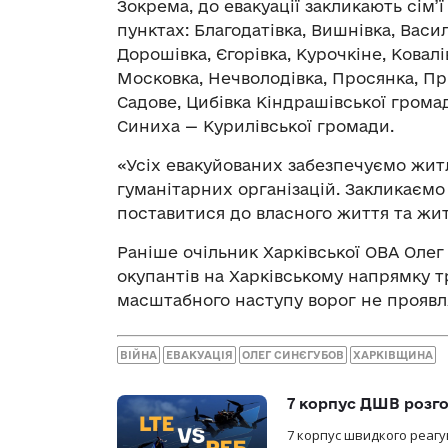
Зокрема, до евакуації закликають сім’
пунктах: Благодатівка, Вишнівка, Васил
Дорошівка, Єгорівка, Курочкіне, Ковал
Московка, Нечволодівка, Просянка, Пр
Садове, Цибівка Кіндрашівської громади
Синиха — Курилівської громади.
«Усіх евакуйованих забезпечуємо жи
гуманітарних організацій. Закликаєм
поставитися до власного життя та житт
Раніше очільник Харківської ОВА Оле
окупантів на Харківському напрямку т
масштабного наступу ворог не проявл
ВІЙНА
ЕВАКУАЦІЯ
ОЛЕГ СИНЄГУБОВ
ХАРКІВЩИНА
7 корпус ДШВ розго
7 корпус швидкого реагу