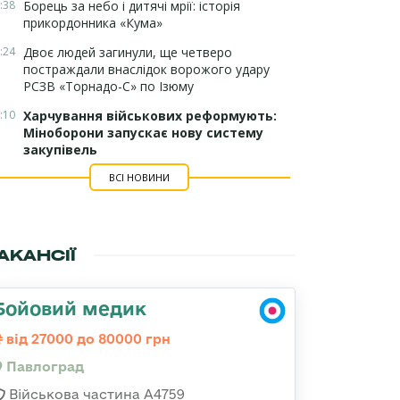
:38
Борець за небо і дитячі мрії: історія
прикордонника «Кума»
:24
Двоє людей загинули, ще четверо
постраждали внаслідок ворожого удару
РСЗВ «Торнадо-С» по Ізюму
:10
Харчування військових реформують:
Міноборони запускає нову систему
закупівель
ВСІ НОВИНИ
АКАНСІЇ
Бойовий медик
від 27000 до 80000 грн
Павлоград
Військова частина А4759