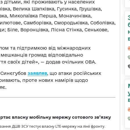
ї з дітьми, які проживають у населених
івка, Велика Шапківка, Гусинка, Грушівка,
івка, Миколаївка Перша, Моначинівка,
илютове, Самборівка, Смородьківка, Соболівка,
; Біле, Воронцівка, Лісна Стінка, Сенькове,
тлом та підтримкою від міжнародних
о мешканців громад відповідально
я своїх дітей», — додав очільник ОВА.
г Синєгубов
заявляв
, що атаки російських
ривають, проте нових намірів щодо
яє.
ртає власну мобільну мережу сотового зв’язку
вання ДШВ ЗСУ тестує власну LTE-мережу на лінії фронту.