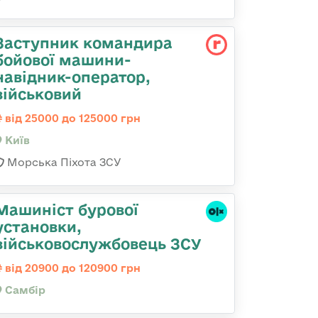
Заступник командиpа
бойової машини-
навідник-оператор,
військовий
від 25000 до 125000 грн
Київ
Морська Піхота ЗСУ
Машиніст бурової
установки,
військовослужбовець ЗСУ
від 20900 до 120900 грн
Самбір