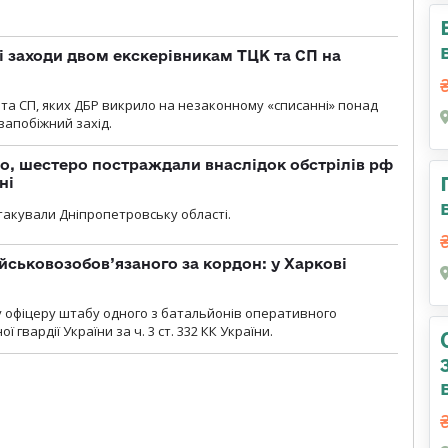
і заходи двом екскерівникам ТЦК та СП на
та СП, яких ДБР викрило на незаконному «списанні» понад
 запобіжний захід.
о, шестеро постраждали внаслідок обстрілів рф
ні
атакували Дніпропетровську області.
йськовозобов’язаного за кордон: у Харкові
у офіцеру штабу одного з батальйонів оперативного
гвардії України за ч. 3 ст. 332 КК України.