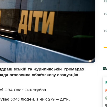
19
19
19
В
індрашівській та Куриливській громадах
лада оголосила обов'язкову евакуацію
ої ОВА Олег Синєгубов.
ває 3043 людей, з них 279 — діти.